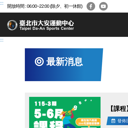
跳
:::
開放時間 : 06:00~22:00 (除夕、初一休館)
到
主
要
內
容
:::
區
最新消息
【課程
發佈日期