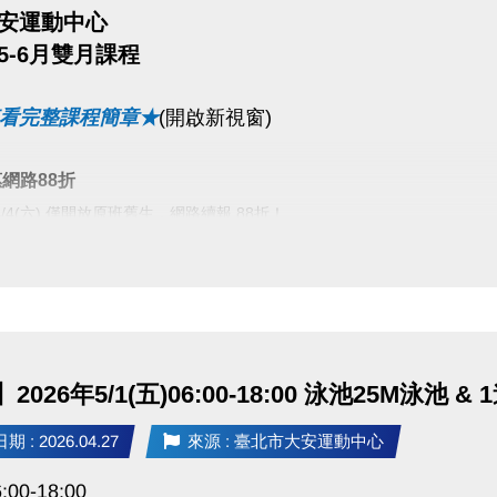
 大安運動中心
期5-6月雙月課程
看完整課程簡章★
(開啟新視窗)
網路88折
~4/4(六) 僅開放原班舊生，網路續報 88折！
4/7(二) 不分新舊生，網路 報名88折！
現場88折
~4/30(四) 不分新舊生，3人(含)以上現場團報 課程享88折優惠！
2026年5/1(五)06:00-18:00 泳池25M泳池 
法：現場報名、網路報名、APP報名
 : 2026.04.27
來源 : 臺北市大安運動中心
請點我(開啟新視窗)
:00-18:00