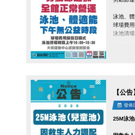
泳池、體
球場費用
泳池清場時
大安運動
點圖片展開大圖
【公告】 
發佈日期
25M泳池