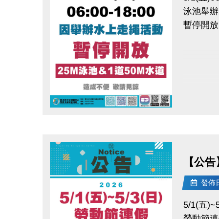
泳池舉辦
▪︎ 大安AP
暫停開放 
APPL
googl
相關洽詢(
●
▪︎ 泳池 
▪︎ 課務/
點圖片展開大圖
▪︎ 體適
【公告】
發佈日期
5/1(五)~
勞動節連