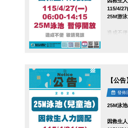
因救生人
115/4/27
25M游
造成不便
點圖片展開大圖
【公告】 
發佈日期
25M泳池
因救生人