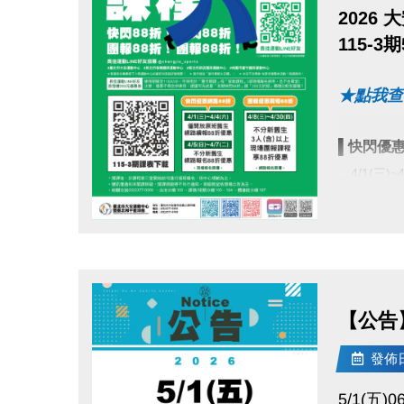
2026
115-3
★點我查
▌快閃優惠
4/1(三)
4/5(日)~
點圖片展開大圖
▌
團報優惠
4/8(三)
【公告】
報名辦
●
發佈日期
▪︎
網路報名
5/1(五)06