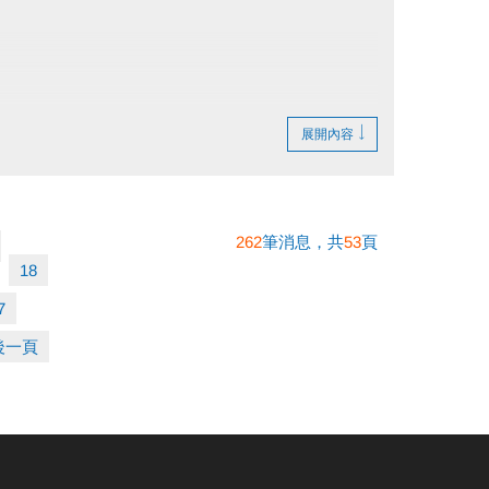
展開內容
262
筆消息，共
53
頁
18
7
後一頁