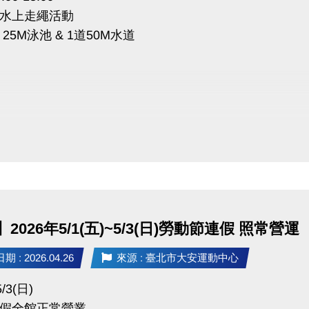
水上走繩活動
P 長佳Sports+ APP傳送門⬇
25M泳池 & 1道50M水道
E 傳送門點我(開啟新視窗)
e play 傳送門點我(開啟新視窗)
02)2377-0300
分機 105
球類 分機 103、104
能(肌力體能) 分機 107
2026年5/1(五)~5/3(日)勞動節連假 照常營運
 : 2026.04.26
來源 : 臺北市大安運動中心
5/3(日)
假全館正常營業