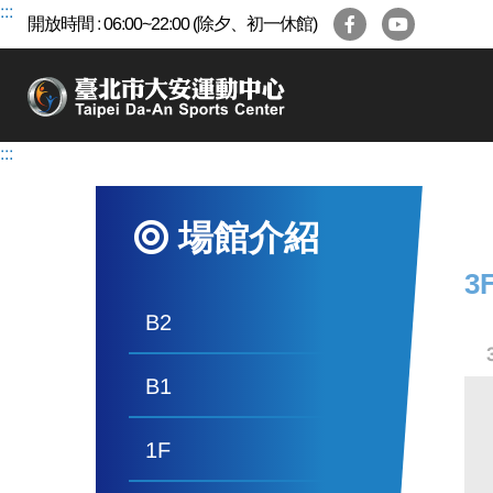
跳
:::
開放時間 : 06:00~22:00 (除夕、初一休館)
到
主
要
內
容
:::
區
場館介紹
3
B2
B1
1F