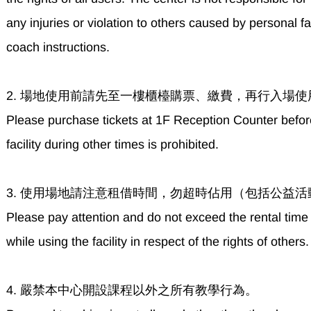
any injuries or violation to others caused by personal f
coach instructions.
2. 場地使用前請先至一樓櫃檯購票、繳費，再行入場
Please purchase tickets at 1F Reception Counter before 
facility during other times is prohibited.
3. 使用場地請注意租借時間，勿超時佔用（包括公益
Please pay attention and do not exceed the rental time 
while using the facility in respect of the rights of others.
4. 嚴禁本中心開設課程以外之所有教學行為。