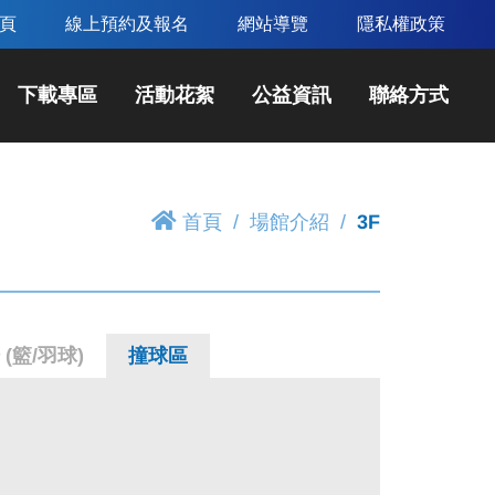
頁
線上預約及報名
網站導覽
隱私權政策
下載專區
活動花絮
公益資訊
聯絡方式
首頁
場館介紹
3F
(籃/羽球)
撞球區