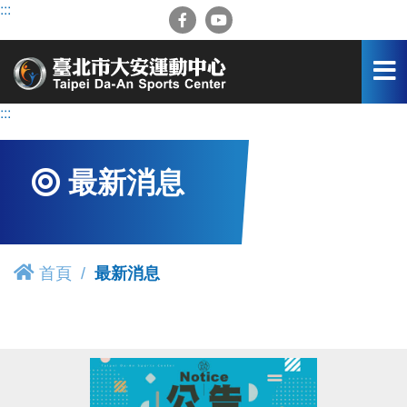
跳
:::
到
主
要
內
容
:::
區
最新消息
首頁
最新消息