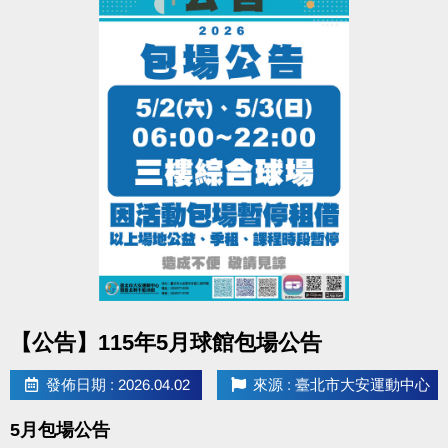
▪︎ 大安APP 長佳Sports+ APP傳送門⬇
APPLE 傳送門點我(另開新視窗)
google play 傳送門點我(另開新視窗)
※網路報名僅開放四日內課程，且課程當天僅開放現場報名，額滿為
止。
※報名後不得延期、換堂，如因私人因素辦理退費，需酌收20%手續
費，並收回贈送之課程。
●
電話洽詢 (02)2396-0300 分機103、104
點圖片展開大圖
【公告】115年5月球館包場公告
發佈日期 : 2026.04.02
來源 : 臺北市大安運動中心
5月包場公告