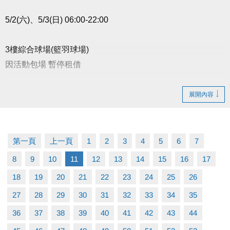
5/2(六)、5/3(日) 06:00-22:00
3樓綜合球場(籃羽球場)
因活動包場 暫停租借
以上場地公益、季租、課程時段暫停
展開內容
造成不便 敬請見諒
第一頁
上一頁
1
2
3
4
5
6
7
8
9
10
11
12
13
14
15
16
17
18
19
20
21
22
23
24
25
26
27
28
29
30
31
32
33
34
35
36
37
38
39
40
41
42
43
44