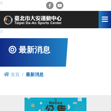
跳
:::
到
主
要
內
容
:::
區
最新消息
首頁
最新消息