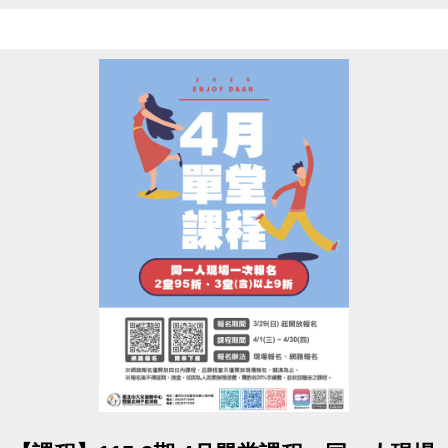
亥路三段55號)。
▌申請資格
114年度參賽得獎時，就讀大安區高中(職)以下公私
立各級學校，
且代表學校參賽。每人限申請1項，須由學校推薦。
▌領獎日期&地點
115/5/16(六) 14:00-17:00 二樓社區教室，未準時出
席者視同放棄。
！詳細規範請參閱申請辦法！
★點我下載【申請辦法 / 申請表 / 委託書】★
(開啟新
視窗)
點圖片展開大圖