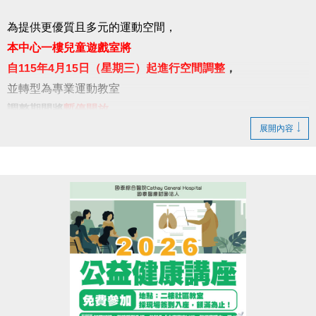
為提供更優質且多元的運動空間，
本中心一樓兒童遊戲室將
自115年4月15日（星期三）起進行空間調整
，
並轉型為專業運動教室
調整期間將
暫停開放
展開內容
另兒童遊戲區域將移至1樓棋藝閱覽區旁，供民眾使
用。
後續場地開放相關資訊，請以官網及現場最新公告為
準。
造成不便 敬請見諒