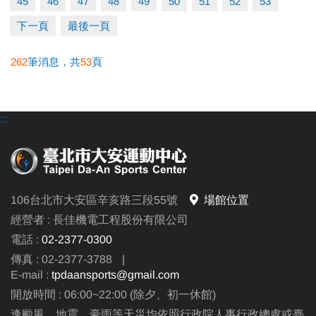
45
46
47
48
49
50
51
52
53
下一頁
最後一頁
262
筆消息，共
53
頁
:::
106台北市大安區辛亥路三段55號
場館位置
經營者 : 長佳機電工程股份有限公司
電話 :
02-2377-0300
傳真 : 02-2377-3788
|
E-mail :
tpdaansports@gmail.com
開放時間 : 06:00~22:00 (除夕、初一休館)
逢颱風、地震、豪雨等天災均依照行政院人事行政總處或臺