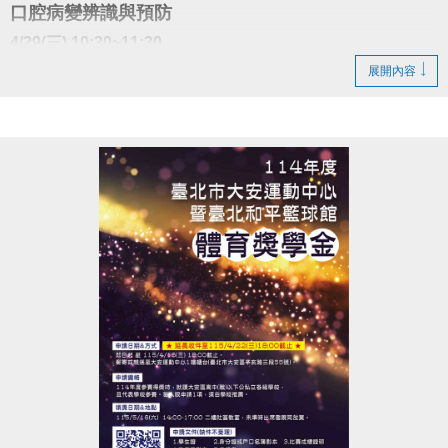
口腔病變辨識與預防
4/29(三) 10:30~11:30
▌演講者：國泰醫院 牙科 詹皇斌醫師
展開內容
▌地點：大安運動中心 二樓社區教室
※加碼好禮規範：須現場出示成功加入畫面，講座開始十分
鐘後不受理，敬請準時報到！寶礦力於講座結束後發放，數
量有限，送完為止。
主辦：
國泰綜合醫院Cathay General Hospital
國泰醫療財團法人