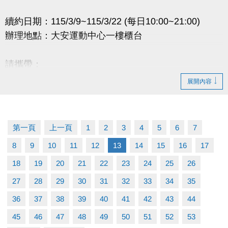
續約日期：115/3/9~115/3/22 (每日10:00~21:00)
辦理地點：大安運動中心一樓櫃台
請攜帶：
1.原合約書
展開內容
2.押金聯
3.承租人印章
4.租金(全日$6,500元/月、日間$5,000元/月)
第一頁
上一頁
1
2
3
4
5
6
7
8
9
10
11
12
13
14
15
16
17
逾時視同放棄。
如有剩餘車位將於3/25公告。
18
19
20
21
22
23
24
25
26
辦理退租時程：115/4/1~4/10 (每日10:00~20:00)
27
28
29
30
31
32
33
34
35
36
37
38
39
40
41
42
43
44
45
46
47
48
49
50
51
52
53