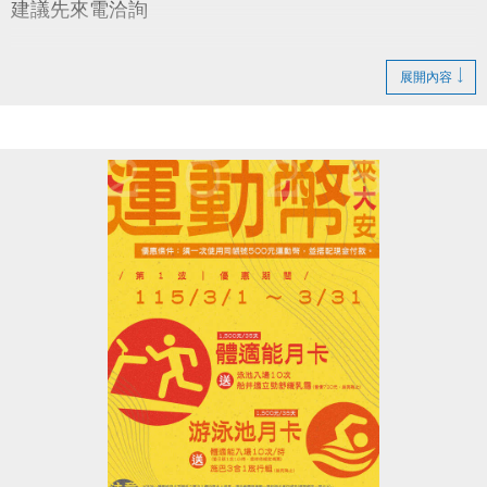
建議先來電洽詢
注意事項
展開內容
• 繳費以季為單位，繳費後不得要求辦理退費或更改時
段
• 須以偶數點，2小時為單位承租
• 1人限承租一時段一面，如須承租多時段多面須重新
排隊
• 嚴禁私人教學
• 本中心保有最終解釋權
•電話洽詢(02)2377-0300分機103-104