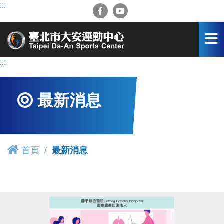
跳
:::
到
主
要
內
容
:::
區
最新消息
首頁
最新消息