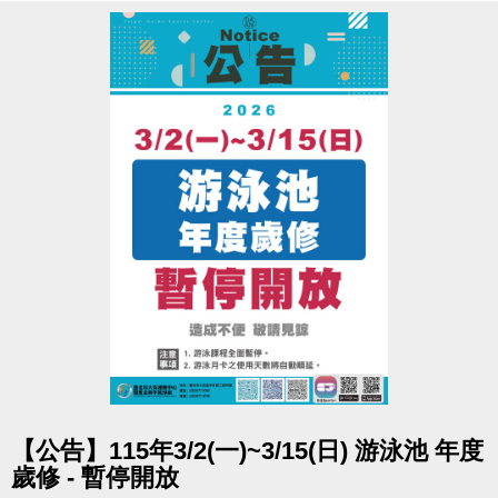
◼︎ 泳池月卡 1,500元/35天
▪︎ 送 體適能入場10次/時(每日限1次1小時，逾時依規定補票)
▪︎ 送 施巴3合1旅行組(送完為止)
【注意事項】
• 泳池、體適能月卡及贈送之單次入場均限本人使用，須於繳費時攜帶一張悠遊卡
進行綁定(僅限綁定一張卡片)。繳費日即為月卡使用第一日，每次使用前請至泳
池/體適能櫃檯開卡後，即可刷卡進場。
• 贈送之泳池/體適能單次入場，須於月卡期間使用，逾期視同放棄。贈送之體適
能入場每天限用1小時，逾時請依場館規定補票。
• 辦理體適能月卡須年滿16歲，使用體適能、泳池敬請遵守場館及服裝相關規
定。
點圖片展開大圖
【公告】115年3/2(一)~3/15(日) 游泳池 年度
• 須使用同帳號500元運動幣+1000元現金，才可享有本活動優惠。
歲修 - 暫停開放
• 運動幣折抵後無法退還退費。運動幣限本人使用，不可轉讓、幫他人繳費，亦不