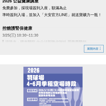
2026 公益健康講座
免費參加，採現場簽到入座，額滿為止
準時簽到入場，並加入「大安官方LINE」就送寶礦力一瓶！
控糖護腎保健康
3/25(三) 10:30~11:30
▌演講者：國泰醫院 內分泌新陳代謝科 羅學榮醫師
▌地點：大安運動中心 二樓社區教室
展開內容
※加碼好禮規範：須現場出示成功加入畫面，講座開始十分
鐘後不受理，敬請準時報到！寶礦力於講座結束後發放，數
量有限，送完為止。
主辦：
國泰綜合醫院Cathay General Hospital
國泰醫療財團法人