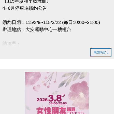
【115年度和平籃球館】
4~6月停車場續約公告
續約日期：115/3/9~115/3/22 (每日10:00~21:00)
辦理地點：大安運動中心一樓櫃台
請攜帶：
1.原合約書
展開內容
2.押金聯
3.承租人印章
4.租金(全日$6,500元/月、日間$5,000元/月)
逾時視同放棄。
如有剩餘車位將於3/25公告。
辦理退租時程：115/4/1~4/10 (每日10:00~20:00)