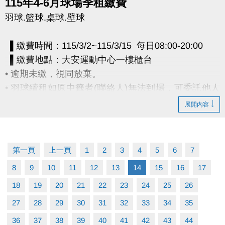
115年4-6月球場季租繳費
羽球.籃球.桌球.壁球
▌繳費時間：115/3/2~115/3/15 每日08:00-20:00
▌繳費地點：大安運動中心一樓櫃台
• 逾期未繳，視同放棄。
• 羽球續租如原中籤者(聯絡人)無法到場，可委託他人
持原中籤者(聯絡人)證件(身分證或健保卡)正本辦理。
展開內容
電話洽詢 (02)2377-0300 分機103、104
第一頁
上一頁
1
2
3
4
5
6
7
8
9
10
11
12
13
14
15
16
17
18
19
20
21
22
23
24
25
26
27
28
29
30
31
32
33
34
35
36
37
38
39
40
41
42
43
44