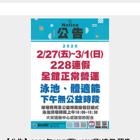
• 泳池清場時段10:00~10:30 不開放。
• 請先至一樓櫃台購票，再至三樓體適能中心測量， 二人必需同時進
場測量。
• 06:00-22:00營運時間內，請至B1泳池櫃台或三樓體適能櫃台領券，
即可免費進場。
• 泳池容留人數250人，體適能容留人數80人，達人數上限即停止入
場，採一進一出管理，請排隊依序等候。
• 體適能使用須滿16歲(含)以上，進場請遵守泳池、體適能場館管理規
範，違者恕不得入場。
• 體適能每人每次進場限時1小時，超過使用時間請出場後重新排隊，
如逾時未出場重排或票券遺失， 將依場館規定補票。
點圖片展開大圖