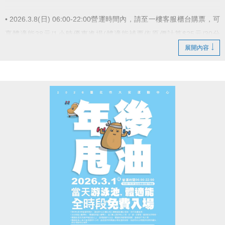
• 2026.3.8(日) 06:00-22:00營運時間內，請至一樓客服櫃台購票，可
享體適能38元/1小時優惠進場(體適能補票依原價計算$25元/30分
鐘)。
展開內容
• 購票後限當日使用，隔日作廢。
• 體適能容留人數80人，達人數上限即停止入場，採一出一進管
理，請排隊依序等候。
• 體適能使用須滿16歲(含)以上，進場請遵守體適能場館管理規範。
• 本中心保留活動辦法之最終解釋權。