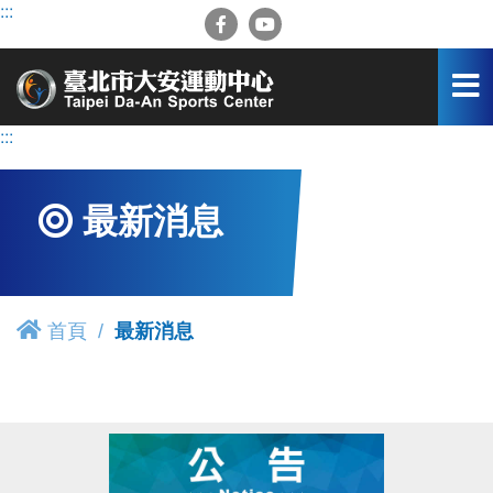
跳
:::
到
主
要
內
容
:::
區
最新消息
首頁
最新消息