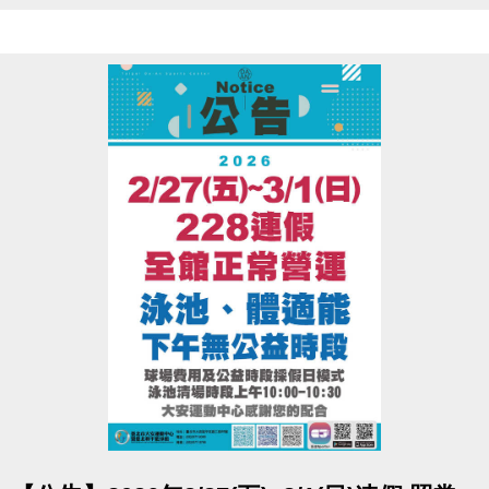
• 泳池清場時段10:00~10:30 不開放。
• 請先至一樓櫃台購票，再至三樓體適能中心測量， 二人必需同時進
場測量。
• 06:00-22:00營運時間內，請至B1泳池櫃台或三樓體適能櫃台領券，
即可免費進場。
• 泳池容留人數250人，體適能容留人數80人，達人數上限即停止入
場，採一進一出管理，請排隊依序等候。
• 體適能使用須滿16歲(含)以上，進場請遵守泳池、體適能場館管理規
範，違者恕不得入場。
• 體適能每人每次進場限時1小時，超過使用時間請出場後重新排隊，
如逾時未出場重排或票券遺失， 將依場館規定補票。
點圖片展開大圖