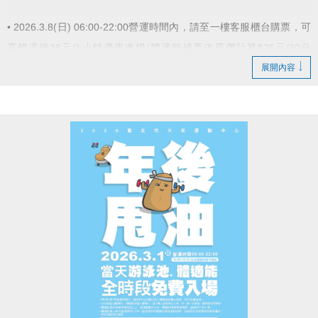
• 2026.3.8(日) 06:00-22:00營運時間內，請至一樓客服櫃台購票，可
享體適能38元/1小時優惠進場(體適能補票依原價計算$25元/30分
鐘)。
展開內容
• 購票後限當日使用，隔日作廢。
• 體適能容留人數80人，達人數上限即停止入場，採一出一進管
理，請排隊依序等候。
• 體適能使用須滿16歲(含)以上，進場請遵守體適能場館管理規範。
• 本中心保留活動辦法之最終解釋權。