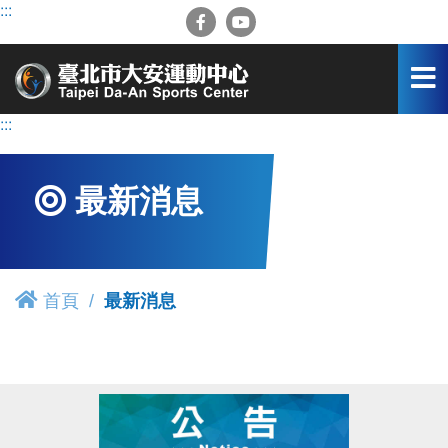
跳
:::
到
主
要
內
容
:::
區
最新消息
首頁
最新消息