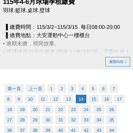
115年4-6月球場季租繳費
羽球.籃球.桌球.壁球
▌繳費時間：115/3/2~115/3/15 每日08:00-20:00
▌繳費地點：大安運動中心一樓櫃台
• 逾期未繳，視同放棄。
• 羽球續租如原中籤者(聯絡人)無法到場，可委託他人
持原中籤者(聯絡人)證件(身分證或健保卡)正本辦理。
展開內容
電話洽詢 (02)2377-0300 分機103、104
第一頁
上一頁
1
2
3
4
5
6
7
8
9
10
11
12
13
14
15
16
17
18
19
20
21
22
23
24
25
26
27
28
29
30
31
32
33
34
35
36
37
38
39
40
41
42
43
44