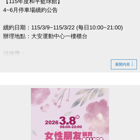
【115年度和平籃球館】
4~6月停車場續約公告
續約日期：115/3/9~115/3/22 (每日10:00~21:00)
辦理地點：大安運動中心一樓櫃台
請攜帶：
1.原合約書
展開內容
2.押金聯
3.承租人印章
4.租金(全日$6,500元/月、日間$5,000元/月)
逾時視同放棄。
如有剩餘車位將於3/25公告。
辦理退租時程：115/4/1~4/10 (每日10:00~20:00)