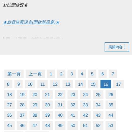
1/23開放報名
★點我查看課表(開啟新視窗)★
▌
同一人現場一次報名2堂送1堂！
展開內容
※贈送課程以低價計，需現場報名且不得與他人合併使用
●
報名期間：1/23(五)起開放報名
●
課程期間：1/26~2/27
第一頁
上一頁
1
2
3
4
5
6
7
●
報名辦法：現場報名、網路報名、APP報名
8
9
10
11
12
13
14
15
16
17
▪︎
網路報名請點我(開啟新視窗)
18
19
20
21
22
23
24
25
26
27
28
29
30
31
32
33
34
35
▪︎ 大安APP 長佳Sports+ APP傳送門⬇
36
37
38
39
40
41
42
43
44
APPLE 傳送門點我(另開新視窗)
google play 傳送門點我(另開新視窗)
45
46
47
48
49
50
51
52
53