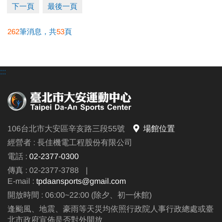
下一頁
最後一頁
※網路報名僅開放四日內課程，且課程當天僅開放現場報名，額滿為
止。
262
筆消息，共
53
頁
※報名後不得延期、換堂，如因私人因素辦理退費，需酌收20%手續
費，並收回贈送之課程。
:::
●
電話洽詢 (02)2396-0300 分機103、104
106台北市大安區辛亥路三段55號
場館位置
經營者 : 長佳機電工程股份有限公司
電話 :
02-2377-0300
傳真 : 02-2377-3788
|
E-mail :
tpdaansports@gmail.com
開放時間 : 06:00~22:00 (除夕、初一休館)
逢颱風、地震、豪雨等天災均依照行政院人事行政總處或臺
北市政府宣佈是否對外開放