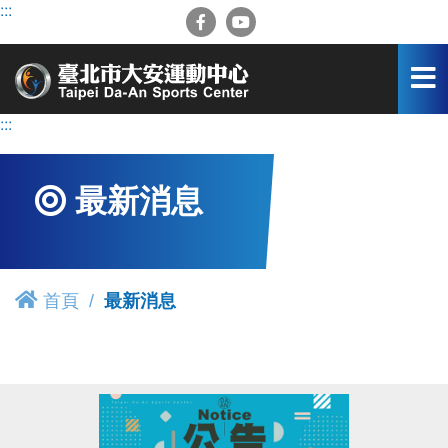
跳
:::
到
主
要
內
容
:::
區
最新消息
首頁
最新消息