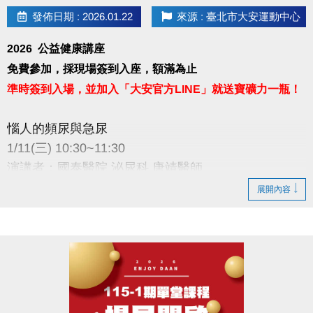
發佈日期 : 2026.01.22
來源 : 臺北市大安運動中心
2026 公益健康講座
免費參加，採現場簽到入座，額滿為止
準時簽到入場，並加入「大安官方LINE」就送寶礦力一瓶！
惱人的頻尿與急尿
1/11(三) 10:30~11:30
演講者：國泰醫院 泌尿科 唐靖醫師
地點：大安運動中心 二樓社區教室
展開內容
※加碼好禮規範：須現場出示成功加入畫面，講座開始
十分鐘後不受理，敬請準時報到！寶礦力於講座結束
後發放，數量有限，送完為止。
主辦：