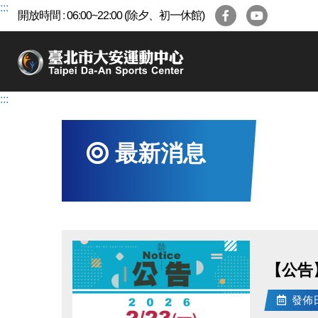
跳
:::
開放時間 : 06:00~22:00 (除夕、初一休館)
到
主
要
內
容
:::
區
最新消息
【公告】1
發佈日期