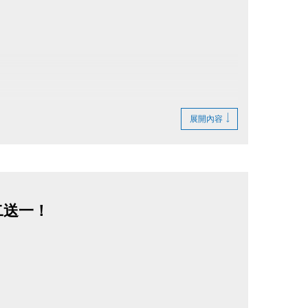
展開內容
不受理，敬請準時報到！寶礦力於講座結束後
買二送一！