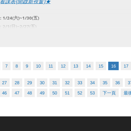
看課表(開啟新視窗)★
僅開放四日內課程，且課程當天僅開放現場報名，額滿為止。
得延期、換堂，如因私人因素辦理退費，需酌收20%手續費，並收回贈送
1/24(六)~1/30(五)
：
2/1(日)~2/27(五)
：
02)2396-0300 分機103、104
：現場報名、網路報名、APP報名
請點我(開啟新視窗)
P 長佳Sports+ APP傳送門⬇
7
8
9
10
11
12
13
14
15
16
17
E 傳送門點我(另開新視窗)
e play 傳送門點我(另開新視窗)
27
28
29
30
31
32
33
34
35
36
3
46
47
48
49
50
51
52
53
下一頁
最
通知位開班班級，開課班級將不另行通知。
室依現場公告為主。
2)2377-0300 分機103、104