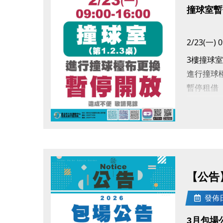
撞球室暫
2/23(一) 0
3樓撞球室(
進行撞球
暫停租借
造成不便
點圖片展開大圖
【公告
發佈日期
3月包場