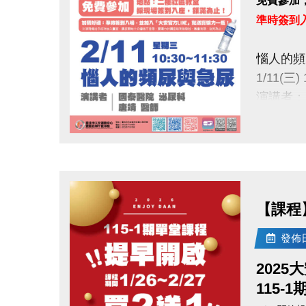
免費參加
準時簽到
惱人的頻
1/11(三) 
演講者：
地點：大
點圖片展開大圖
※加碼好
發放，數
【課程】
主辦：
國泰綜合醫院
發佈日期
國泰醫療
2025
115-