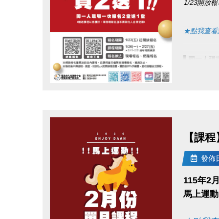
1/23開放
★點我查看
▌
同一人現
※贈送課程
點圖片展開大圖
●
報名期間：
●
課程期間：1
●
報名辦法
【課程】
▪︎
網路報名
發佈日期
▪︎ 大安AP
115年
APPL
馬上運動
googl