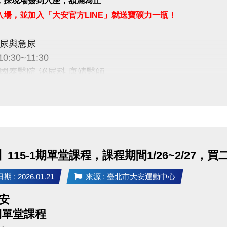
，採現場簽到入座，額滿為止
入場，並加入「大安官方LINE」就送寶礦力一瓶！
尿與急尿
10:30~11:30
國泰醫院 泌尿科 唐靖醫師
安運動中心 二樓社區教室
禮規範：須現場出示成功加入畫面，講座開始十分鐘後
量有限，送完為止。
115-1期單堂課程，課程期間1/26~2/27，
Cathay General Hospital
 : 2026.01.21
來源 : 臺北市大安運動中心
財團法人
大安
1期單堂課程