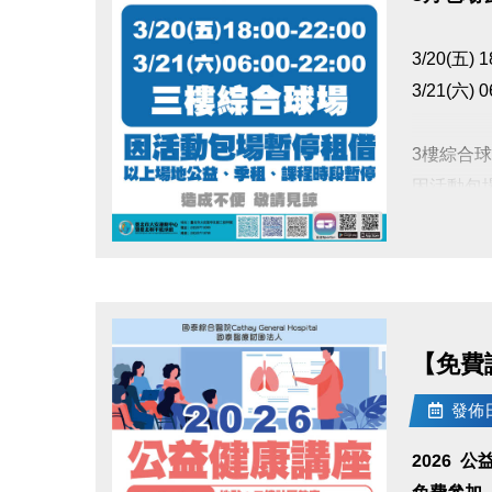
3/20(五) 1
3/21(六) 0
3樓綜合球
因活動包
以上場地
點圖片展開大圖
造成不便
【免費講
發佈日期
2026 