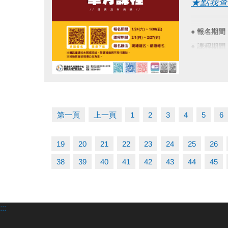
★點我查
※網路報名
※報名後不
●
報名期間
●
課程期間
●
電話洽詢 (
●
報名辦法
▪︎
網路報名
點圖片展開大圖
▪︎ 大安AP
第一頁
上一頁
1
2
3
4
5
6
APPL
googl
19
20
21
22
23
24
25
26
38
39
40
41
42
43
44
45
※簡訊僅
※班級教
:::
電話洽詢 (0