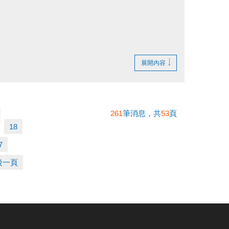
之課程。
展開內容
261
筆消息，共
53
頁
18
7
後一頁