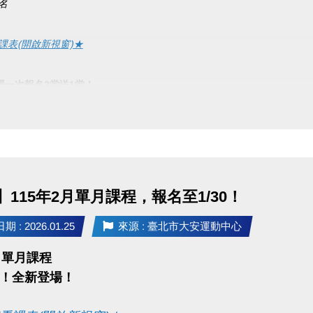
報名
課表(開啟新視窗)★
場一次報名2堂送1堂！
以低價計，需現場報名且不得與他人合併使用
1/23(五)起開放報名
/26~2/27
：現場報名、網路報名、APP報名
115年2月單月課程，報名至1/30！
請點我(開啟新視窗)
 : 2026.01.25
來源 : 臺北市大安運動中心
P 長佳Sports+ APP傳送門⬇
2月單月課程
E 傳送門點我(另開新視窗)
！全新登場​！
e play 傳送門點我(另開新視窗)