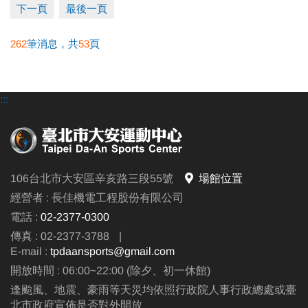
下一頁
最後一頁
※網路報名僅開放四日內課程，且課程當天僅開放現場報名，額滿為
止。
262
筆消息，共
53
頁
※報名後不得延期、換堂，如因私人因素辦理退費，需酌收20%手續
費，並收回贈送之課程。
:::
●
電話洽詢 (02)2396-0300 分機103、104
106台北市大安區辛亥路三段55號
場館位置
經營者 : 長佳機電工程股份有限公司
電話 :
02-2377-0300
傳真 : 02-2377-3788
|
E-mail :
tpdaansports@gmail.com
開放時間 : 06:00~22:00 (除夕、初一休館)
逢颱風、地震、豪雨等天災均依照行政院人事行政總處或臺
北市政府宣佈是否對外開放