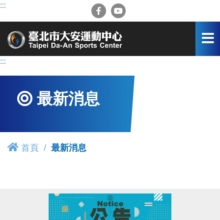
跳
:::
到
主
要
內
容
:::
區
最新消息
首頁
最新消息