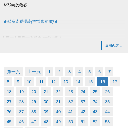
1/23開放報名
★點我查看課表(開啟新視窗)★
▌
同一人現場一次報名2堂送1堂！
展開內容
※贈送課程以低價計，需現場報名且不得與他人合併使用
●
報名期間：1/23(五)起開放報名
●
課程期間：1/26~2/27
第一頁
上一頁
1
2
3
4
5
6
7
●
報名辦法：現場報名、網路報名、APP報名
8
9
10
11
12
13
14
15
16
17
▪︎
網路報名請點我(開啟新視窗)
18
19
20
21
22
23
24
25
26
27
28
29
30
31
32
33
34
35
▪︎ 大安APP 長佳Sports+ APP傳送門⬇
36
37
38
39
40
41
42
43
44
APPLE 傳送門點我(另開新視窗)
google play 傳送門點我(另開新視窗)
45
46
47
48
49
50
51
52
53