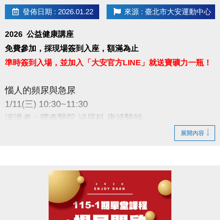
發佈日期 : 2026.01.22
來源 : 臺北市大安運動中心
2026 公益健康講座
免費參加，採現場簽到入座，額滿為止
準時簽到入場，並加入「大安官方LINE」就送寶礦力一瓶！
惱人的頻尿與急尿
1/11(三) 10:30~11:30
演講者：國泰醫院 泌尿科 唐靖醫師
地點：大安運動中心 二樓社區教室
展開內容
※加碼好禮規範：須現場出示成功加入畫面，講座開始
十分鐘後不受理，敬請準時報到！寶礦力於講座結束
後發放，數量有限，送完為止。
主辦：