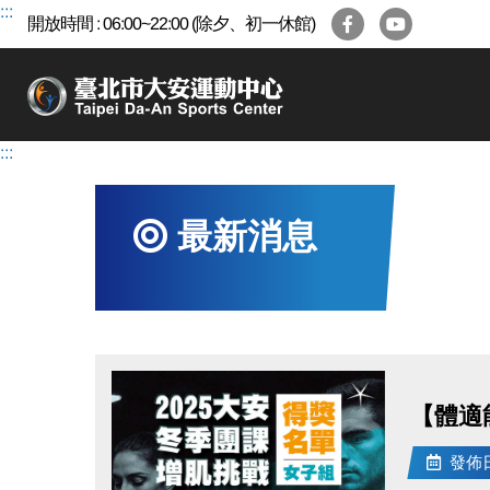
跳
:::
開放時間 : 06:00~22:00 (除夕、初一休館)
到
主
要
內
容
:::
區
最新消息
【體適
發佈日期