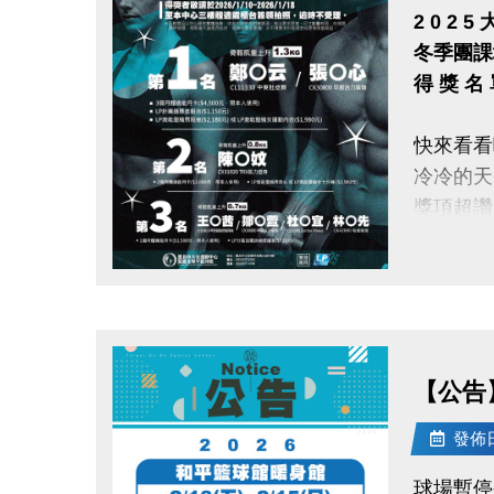
2 0 2 5
冬季團課
得 獎 名
快來看看
冷冷的天
獎項超讚
得獎者敬請
點圖片展開大圖
活動獎品
取後不論
月卡須於
【公告
發佈日期
電話洽詢 體
贊助廠商：L
球場暫停