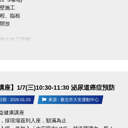
中心 感謝您的配合
壁施工
程、臨租
開放
產生施工聲響
 敬請見諒
座】1/7(三)10:30-11:30 泌尿道癌症預防
 : 2026.01.03
來源 : 臺北市大安運動中心
 公益健康講座
，採現場簽到入座，額滿為止