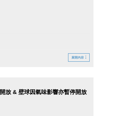
展開內容
台簽領拍照，逾時不受理。
求更換。尺寸數量有限，依領獎順序挑選，領
換等值商品。
開放 & 壁球因氣味影響亦暫停開放