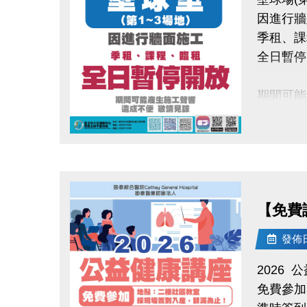
大安運動
因進行牆
季租、課
全日暫停
期間可能
造成不便
點圖片展開大圖
【免費講
發佈日期
2026
免費參加