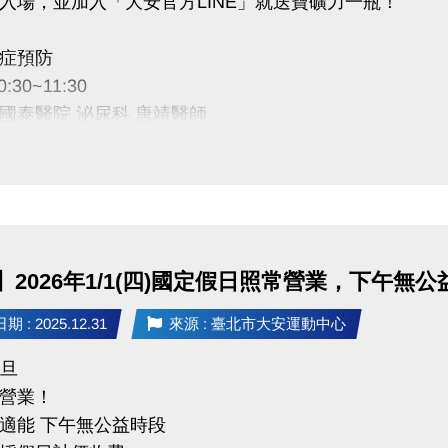
入場，並加入「大安官方LINE」就送寶礦力一瓶！
症預防
0:30~11:30
國泰醫院 泌尿科 唐靖醫師
安運動中心 二樓社區教室
禮規範：須現場出示成功加入畫面，講座開始十分鐘後
量有限，送完為止。
】2026年1/1(四)國定假日照常營業，下午無公
Cathay General Hospital
 : 2025.12.31
來源 : 臺北市大安運動中心
財團法人
元旦
營業！
適能 下午無公益時段