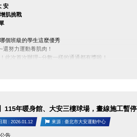
 大 安
增肌挑戰
 單
哪個班級的學生這麼優秀
~還努力運動養肌肉！
！此次首次辦理~分數一樣的通通都有獎啦！
於2026/1/10~2026/1/18，至本中心三樓體適能櫃
以中心提供實體為準，依名次提供相對應獎項，無法要
是否拆封，皆無法要求更換，亦不得要求折抵現金或更
1/18前開卡，限本人使用，敬請攜帶悠遊卡進行辦理。
】115年暖身館、大安三樓球場，畫線施工暫停
 : 2026.01.12
來源 : 臺北市大安運動中心
適能 (02)2377-0300#107
P Support
公告