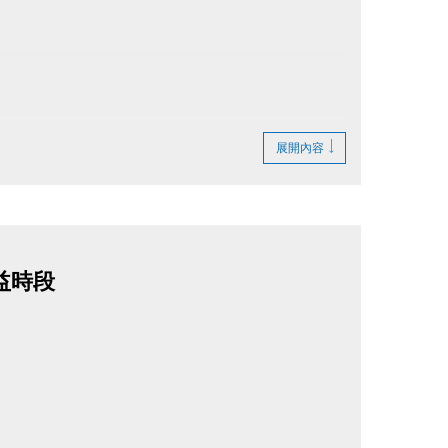
展開內容
不受理，敬請準時報到！寶礦力於講座結束後
益時段