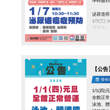
準時簽到
泌尿道癌
1/7(三) 1
演講者：
地點：大
點圖片展開大圖
※加碼好
發放，數
【公告
主辦：
國泰綜合醫院
發佈日期
國泰醫療
1/1(四)
全館正常
泳池、體