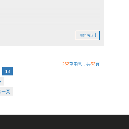
展開內容
262
筆消息，共
53
頁
18
7
後一頁