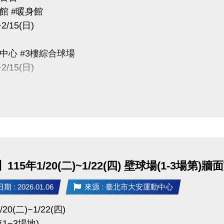
館 #暖身館
~2/15(日)
中心 #3樓綜合球場
~2/15(日)
因進行球場畫線施工
開放
心 #壁球室(1~3場地)
六)~2/15(日)因三樓球場進行畫線施工
115年1/20(二)~1/22(四) 壁球場(1-3場第
量異味，故也全面暫停開放
 : 2026.01.06
來源 : 臺北市大安運動中心
程、臨租、公益時段皆暫停
於下一季扣除
/20(二)~1/22(四)
1~3場地)