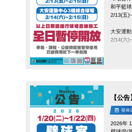
和平籃球
2/13(五)
大安運動
2/14(六)
以上日期
全日暫停
點圖片展開大圖
-
大安運動中
2/14(
【公告】
將產生大
發佈日期
季租、課
已繳費用
2026年 1
壁球場(第