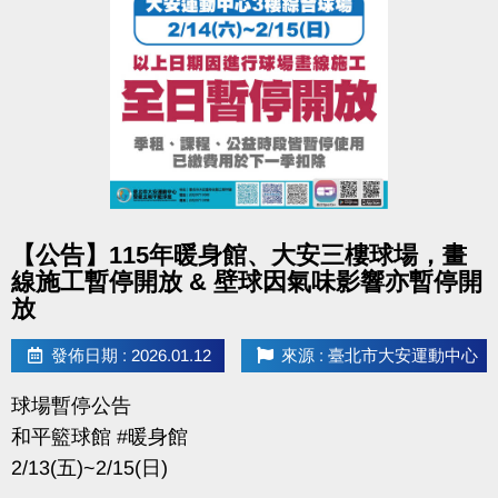
電話洽詢 體適能 (02)2377-0300#107
贊助廠商：LP Support
點圖片展開大圖
【公告】115年暖身館、大安三樓球場，畫
線施工暫停開放 & 壁球因氣味影響亦暫停開
放
發佈日期 : 2026.01.12
來源 : 臺北市大安運動中心
球場暫停公告
和平籃球館 #暖身館
2/13(五)~2/15(日)