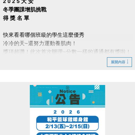
2 0 2 5 大 安
冬季團課增肌挑戰
得 獎 名 單
快來看看哪個班級的學生這麼優秀
冷冷的天~還努力運動養肌肉！
獎項超讚！此次首次辦理~分數一樣的通通都有獎啦！
展開內容
得獎者敬請於2026/1/10~2026/1/18，至本中心三樓體
適能櫃台簽領拍照，逾時不受理。
活動獎品以中心提供實體為準，依名次提供相對應獎
項，無法要求更換。尺寸數量有限，依領獎順序挑
選，領取後不論是否拆封，皆無法要求更換，亦不得
要求折抵現金或更換等值商品。
月卡須於1/18前開卡，限本人使用，敬請攜帶悠遊卡
進行辦理。