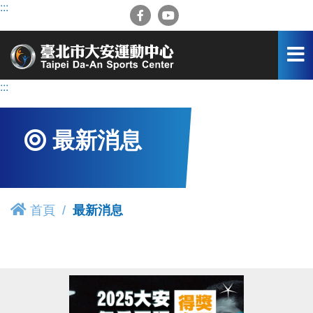
跳
:::
到
主
要
內
容
:::
區
最新消息
首頁
最新消息