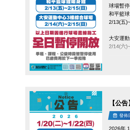
球場暫停
和平籃球
2/13(五)
大安運動
2/14(六)
以上日期
全日暫停
點圖片展開大圖
-
大安運動中
2/14(
【公告】
將產生大
發佈日期
季租、課
已繳費用
2026年 1