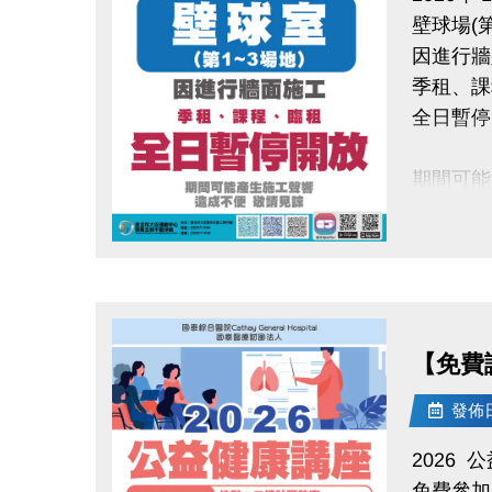
壁球場(第
大安運動
因進行牆
季租、課
全日暫停
期間可能
造成不便
點圖片展開大圖
【免費講
發佈日期
2026
免費參加