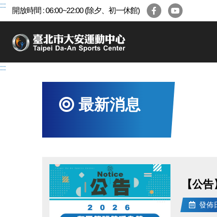
跳
:::
開放時間 : 06:00~22:00 (除夕、初一休館)
到
主
要
內
容
:::
區
最新消息
【公告
發佈日期