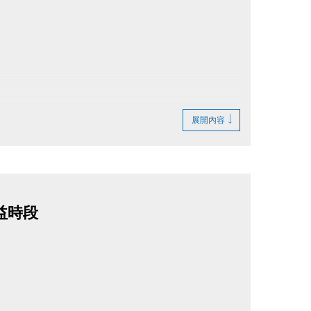
展開內容
不受理，敬請準時報到！寶礦力於講座結束後
益時段