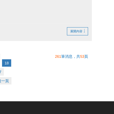
展開內容
261
筆消息，共
53
頁
18
7
後一頁