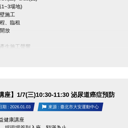
1~3場地)
中心 感謝您的配合
壁施工
程、臨租
開放
產生施工聲響
 敬請見諒
座】1/7(三)10:30-11:30 泌尿道癌症預防
 : 2026.01.03
來源 : 臺北市大安運動中心
 公益健康講座
，採現場簽到入座，額滿為止