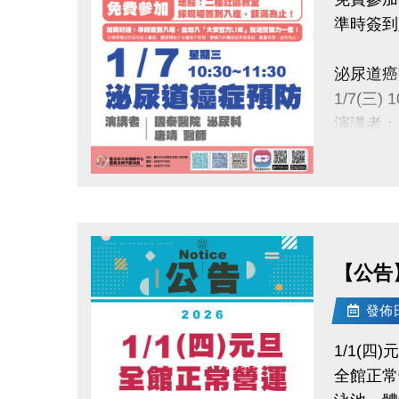
準時簽到
泌尿道癌
1/7(三) 1
演講者：
地點：大
點圖片展開大圖
※加碼好
發放，數
【公告
主辦：
國泰綜合醫院
發佈日期
國泰醫療
1/1(四)
全館正常