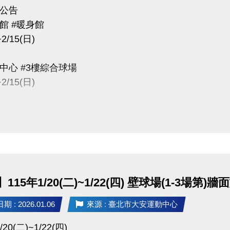
公告
館 #暖身館
~2/15(日)
中心 #3樓綜合球場
~2/15(日)
因進行球場畫線施工
開放
心 #壁球室(1~3場地)
六)~2/15(日)因三樓球場進行畫線施工
115年1/20(二)~1/22(四) 壁球場(1-3場第
量異味，故也全面暫停開放
 : 2026.01.06
來源 : 臺北市大安運動中心
程、臨租、公益時段皆暫停
於下一季扣除
/20(二)~1/22(四)