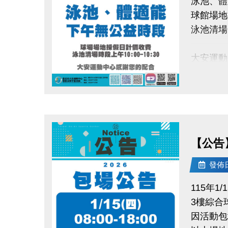
泳池、體
球館場地
泳池清場時
大安運動
點圖片展開大圖
【公告
發佈日期
115年1/1
3樓綜合
因活動包