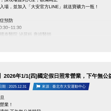
入場，並加入「大安官方LINE」就送寶礦力一瓶！
症預防
0:30~11:30
國泰醫院 泌尿科 唐靖醫師
安運動中心 二樓社區教室
禮規範：須現場出示成功加入畫面，講座開始十分鐘後
量有限，送完為止。
】2026年1/1(四)國定假日照常營業，下午無公
Cathay General Hospital
 : 2025.12.31
來源 : 臺北市大安運動中心
財團法人
元旦
營業！