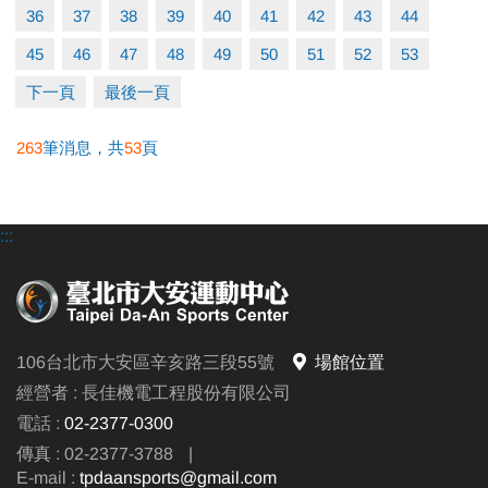
國泰綜合醫院Cathay General Hospital
36
37
38
39
40
41
42
43
44
國泰醫療財團法人
45
46
47
48
49
50
51
52
53
下一頁
最後一頁
263
筆消息，共
53
頁
:::
106台北市大安區辛亥路三段55號
場館位置
經營者 : 長佳機電工程股份有限公司
電話 :
02-2377-0300
傳真 : 02-2377-3788
|
E-mail :
tpdaansports@gmail.com