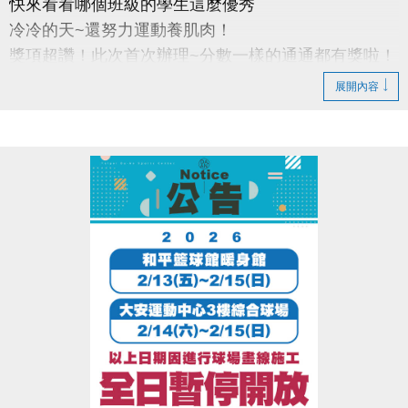
快來看看哪個班級的學生這麼優秀
冷冷的天~還努力運動養肌肉！
獎項超讚！此次首次辦理~分數一樣的通通都有獎啦！
展開內容
得獎者敬請於2026/1/10~2026/1/18，至本中心三樓體
適能櫃台簽領拍照，逾時不受理。
活動獎品以中心提供實體為準，依名次提供相對應獎
項，無法要求更換。尺寸數量有限，依領獎順序挑
選，領取後不論是否拆封，皆無法要求更換，亦不得
要求折抵現金或更換等值商品。
月卡須於1/18前開卡，限本人使用，敬請攜帶悠遊卡
進行辦理。
電話洽詢 體適能 (02)2377-0300#107
贊助廠商：LP Support