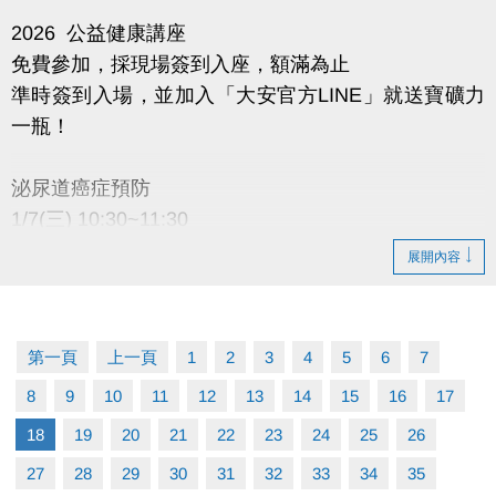
2026 公益健康講座
免費參加，採現場簽到入座，額滿為止
準時簽到入場，並加入「大安官方LINE」就送寶礦力
一瓶！
泌尿道癌症預防
1/7(三) 10:30~11:30
演講者：國泰醫院 泌尿科 唐靖醫師
展開內容
地點：大安運動中心 二樓社區教室
※加碼好禮規範：須現場出示成功加入畫面，講座開始
第一頁
上一頁
1
2
3
4
5
6
7
十分鐘後不受理，敬請準時報到！寶礦力於講座結束
8
9
10
11
12
13
14
15
16
17
後發放，數量有限，送完為止。
18
19
20
21
22
23
24
25
26
主辦：
27
28
29
30
31
32
33
34
35