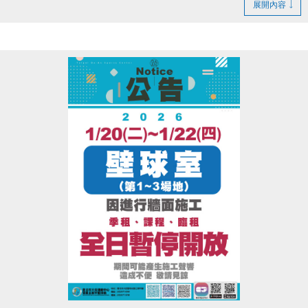
以上日期因進行球場畫線施工
展開內容
全日暫停開放
-
大安運動中心 #壁球室(1~3場地)
2/14(六)~2/15(日)因三樓球場進行畫線施工
將產生大量異味，故也全面暫停開放
季租、課程、臨租、公益時段皆暫停
已繳費用於下一季扣除
大安運動中心 感謝您的配合