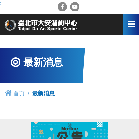
跳
:::
到
主
要
內
容
:::
區
最新消息
首頁
最新消息