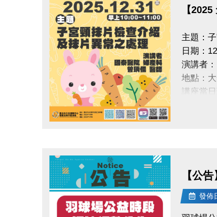
【202
主題：子
日期：12/
演講者：
地點：大
講座當日
主辦：
國泰綜合醫院
點圖片展開大圖
國泰醫療
【公告
發佈日期