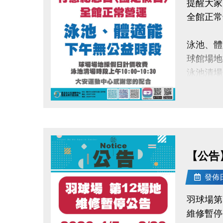
提醒大家
全館正常
泳池、體
球館場地
泳池清場時
大安運動
點圖片展開大圖
【公告
發佈日期
羽球場第
維修暫停