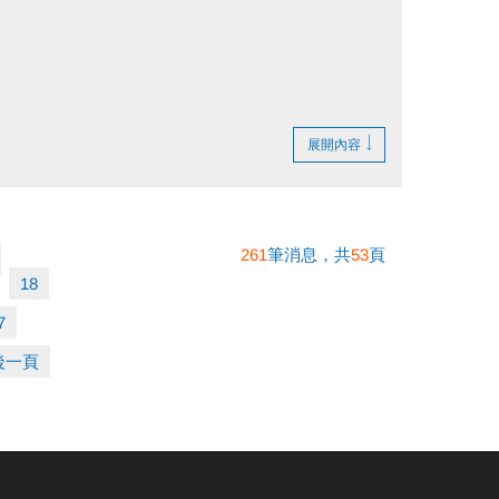
展開內容
261
筆消息，共
53
頁
18
7
後一頁