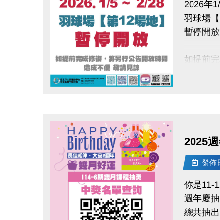
2026年1/
羽球場【
暫停開放
如提前完
造成不便
點圖片展開大圖
2025
發佈日期
你是11-
週年慶抽
總共抽出