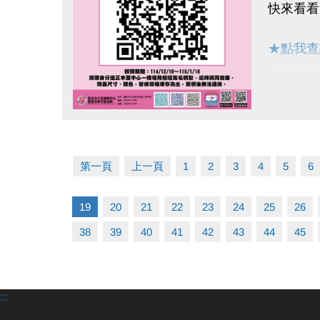
快來看看
★點我查
▌領獎期間：
▌攜帶身
點圖片展開大圖
▌獎品尺
第一頁
上一頁
1
2
3
4
5
6
19
20
21
22
23
24
25
26
38
39
40
41
42
43
44
45
:::