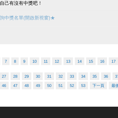
自己有沒有中獎吧！
詢中獎名單(開啟新視窗)★
114/12/10～115/1/10
分證正本至中心一樓場務櫃檯簽名領取，逾時視同放棄。
寸、顏色，皆依現場庫存為主，簽領後無法退換。
7
8
9
10
11
12
13
14
15
16
17
27
28
29
30
31
32
33
34
35
36
3
46
47
48
49
50
51
52
53
下一頁
最