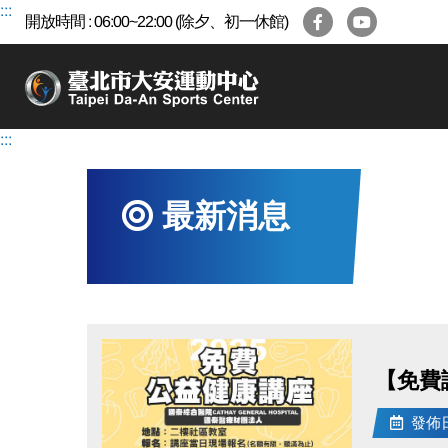
跳
:::
開放時間 : 06:00~22:00 (除夕、初一休館)
到
主
要
內
容
:::
區
最新消息
【免費講
發佈日期