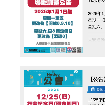
羽球場公
2026年
星期一~五
星期六、
大安運動
點圖片展開大圖
【公告】
發佈日期
12/25