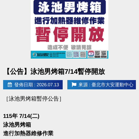
7/1起至開課前
▌網路 任一梯９５折
▌現場 (限同一人一次現場報名)
▪︎ 二梯(含)以上９折
-
◼︎［獨享優惠］和平實小、北教大附小、大安國小：學生或教職員子
女，於開課前憑證件至現場報名，皆享88折優惠。
點圖片展開大圖
【公告】泳池男烤箱7/14暫停開放
◼︎「伊索教育科學運動營」優惠內容不適用上述中心方案，報名繳
費、退費辦法、優惠內容等問題，皆直接聯繫「伊索教育」(更多資訊
發佈日期 : 2026.07.13
來源 : 臺北市大安運動中心
再留言處)。
［泳池男烤箱暫停公告］
●
報名方式：現場報名、網路報名、APP報名。
115年 7/14(二)
▪︎
網路報名請點我(開啟新視窗)
泳池男烤箱
▪︎ 大安APP 長佳Sports+ APP傳送門⬇
進行加熱器維修作業
APPLE 傳送門點我(另開新視窗)