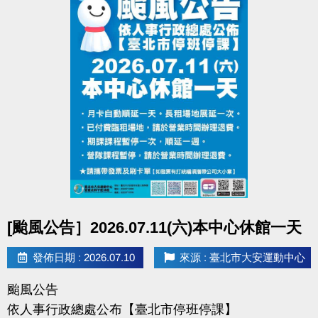
APPLE 傳送門點我(開啟新視窗)
google play 傳送門點我(開啟新視窗)
●
相關洽詢(02)2377-0300
▪︎ 泳池 分機 105
▪︎ 課務/球類 分機 103、104
▪︎ 體適能(肌力體能) 分機 107
點圖片展開大圖
[颱風公告］2026.07.11(六)本中心休館一天
發佈日期 : 2026.07.10
來源 : 臺北市大安運動中心
颱風公告
依人事行政總處公布【臺北市停班停課】