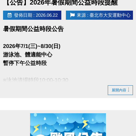
【公告】2026年暑假期間公益時段提醒
依中心現場為主。
發佈日期 : 2026.06.22
來源 : 臺北市大安運動中心
※登記時間：公告後至8/8截止，逾期視同放棄。8月過後登記可能損失
暑假期間公益時段公告
首堂，將不另補償，且每門名額有限，建議敬早登記。登記後將無法
變更課程或學員。
2026年7/1(三)~8/30(日)
游泳池、體適能中心
※登記辦法：本人上課(或可轉讓給親友)，接須由中獎者本人攜帶證件
暫停下午公益時段
至一樓場務櫃檯登記(或轉讓)。
※泳池清場時段10:00-10:30
展開內容
●
報名辦法：現場報名、網路報名、APP報名
▪︎
網路報名請點我(開啟新視窗)
▪︎ 大安APP 長佳Sports+ APP傳送門⬇