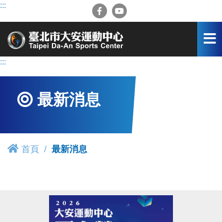
跳
:::
到
主
要
內
容
:::
區
最新消息
首頁
最新消息