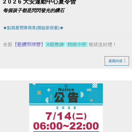
2 0 2 6 大安運動中心夏令營
每個孩子都是閃閃發光的鑽石
★點我看營隊簡章(開啟新視窗)★
全新
【藍鑽羽球營】
A級教練
精緻小班
報就送好禮！
展開內容
5/31前
▌網路、現場 任一梯８８折
6/1~6/30
▌網路 任一梯９５折
▌現場 (限同一人一次現場報名)
▪︎ 二梯９折；三梯(含)以上８８折