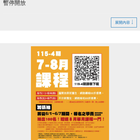
暫停開放
google play 傳送門點我(另開新視窗)
造成不便 敬請見諒
展開內容
●
網路報名須要註冊小朋友的帳號，才可以報名喔！
●
電話洽詢 (02)2396-0300 球類舞蹈103、泳池105