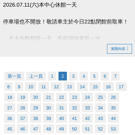
2026.07.11(六)本中心休館一天
停車場也不開放！敬請車主於今日22點閉館前取車！
・月卡自動順延一天。長租場地展延一次。
・已付費臨租場地,請於營業時間辦理退費。
展開內容
・期課課程暫停一次，順延一週。
・營隊課程暫停，請於營業時間辦理退費。
第一頁
上一頁
1
2
3
4
5
6
7
- 請攜帶發票及刷卡單【如發票有打統編須攜帶公司大
8
9
10
11
12
13
14
15
16
17
小章】
18
19
20
21
22
23
24
25
26
27
28
29
30
31
32
33
34
35
36
37
38
39
40
41
42
43
44
45
46
47
48
49
50
51
52
53