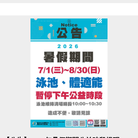
6/1(一)~6/4(四)
僅開放原班舊生，網路續報 88折！
6/5(五)~6/7(日)
不分新舊生，網路 報名88折！
• 現場報名皆無折扣，依原價計算。
• ［器械皮拉提斯系列］為單月一期，無上述優惠。
▌
加碼抽
將從6/1~6/7期間，報名之學員(須成功開班，且無退
費)
抽出100名！贈送８月單月課程一門
※中獎名單預計7/20當週公告於大安官網、粉絲專頁，亦可至場務櫃台查看，將不
另外通知。
※贈送之單月課程最晚於7/29公告，並開放現場登記。實際班級與名額
點圖片展開大圖