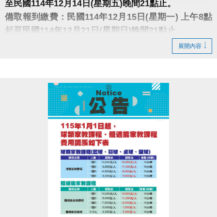
至民國114年12月14日(星期五)晚間21點止。
備取報到繳費：民國114年12月15日(星期一) 上午8點
起至民國114年12月21日(星期日)晚間21點止。
展開內容
※中籤人須本人持身分證、印章、行照、駕照及費用至
大安運動中心1樓櫃檯辦理(缺1不可)，未到者或逾時視
同放棄。
※須本人親自辦理，禁止代辦、禁止轉讓。