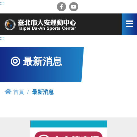
跳
:::
到
主
要
內
容
:::
區
最新消息
首頁
最新消息