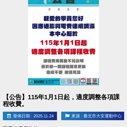
▪︎ 大安APP 長佳Sports+ APP傳送門⬇
APPLE 傳送門點我(另開新視窗)
google play 傳送門點我(另開新視窗)
※網路報名僅開放四日內課程，且課程當天僅開放現場報名，額
滿為止。
※報名後不得延期、換堂，如因私人因素辦理退費，需酌收20%
手續費。
●
電話洽詢 (02)2396-0300 分機103、104
點圖片展開大圖
【公告】115年1月1日起，適度調整各項課
程收費。
發佈日期 : 2025.11.24
來源 : 臺北市大安運動中心