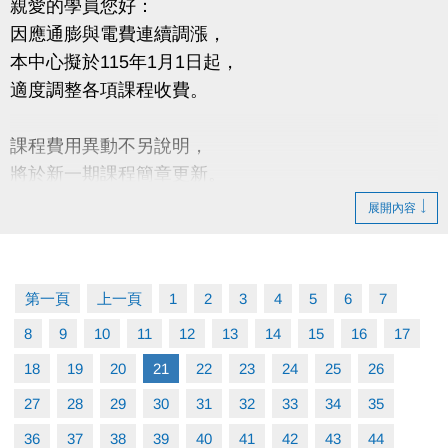
親愛的學員您好：
因應通膨與電費連續調漲，
本中心擬於115年1月1日起，
適度調整各項課程收費。
課程費用異動不另說明，
將於新一期課程簡章更新。
展開內容
造成不便 敬請見諒
第一頁
上一頁
1
2
3
4
5
6
7
8
9
10
11
12
13
14
15
16
17
18
19
20
21
22
23
24
25
26
27
28
29
30
31
32
33
34
35
36
37
38
39
40
41
42
43
44