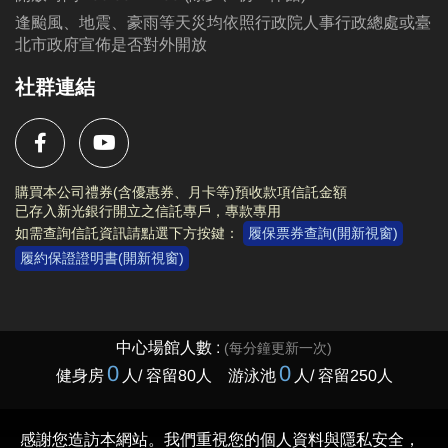
●
電話洽詢 (02)2396-0300 球類舞蹈103、泳池105
逢颱風、地震、豪雨等天災均依照行政院人事行政總處或臺
北市政府宣佈是否對外開放
社群連結
購買本公司禮券(含優惠券、月卡等)預收款項信託金額
已存入新光銀行開立之信託專戶，專款專用
如需查詢信託資訊請點選下方按鍵：
履保票券查詢(開新視窗)
履約保證證明書(開新視窗)