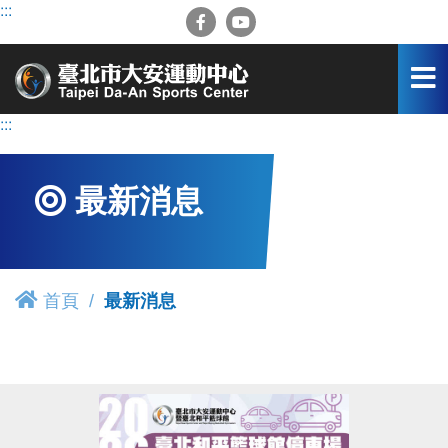
跳
:::
到
主
要
內
容
:::
區
最新消息
首頁
最新消息