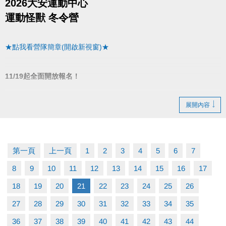
2026大安運動中心
運動怪獸 冬令營
★點我看營隊簡章(開啟新視窗)★
11/19起全面開放報名！
▌11/30前
展開內容
▪︎ 任１梯９折優惠(現場＆網路皆可報名)
▌12/1~12/31優惠
第一頁
上一頁
1
2
3
4
5
6
7
▪︎ １梯９５折(現場＆網路皆可報名)
8
9
10
11
12
13
14
15
16
17
▪︎ ２梯(含)以上９折(限同一人一次現場報名)
18
19
20
21
22
23
24
25
26
27
28
29
30
31
32
33
34
35
▌1/1起至開課前
36
37
38
39
40
41
42
43
44
▪︎ ２梯(含)以上９５折