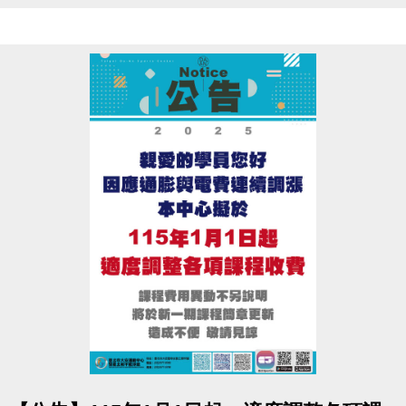
報名期間：11/28~12/31
●
課程期間：12/1~12/31
●
報名辦法：現場報名、網路報名、APP報名
●
▪︎
網路報名請點我(開啟新視窗)
▪︎ 大安APP 長佳Sports+ APP傳送門⬇
APPLE 傳送門點我(另開新視窗)
google play 傳送門點我(另開新視窗)
※網路報名僅開放四日內課程，且課程當天僅開放現場報名，額
滿為止。
※報名後不得延期、換堂，如因私人因素辦理退費，需酌收20%
手續費。
●
電話洽詢 (02)2396-0300 分機103、104
點圖片展開大圖