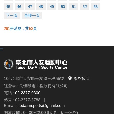
▪︎ ３梯(含)以上９折
45
46
47
48
49
50
51
52
53
(限同一人一次現場報名)
下一頁
最後一頁
◼︎「泳池營隊」優惠梯次須單獨計算，不可與其他營隊合併折扣。
261
筆消息，共
53
頁
◼︎「伊索教育科學運動營」優惠內容不適用上述中心方案，報名繳
費、退費辦法、優惠內容等問題，皆直接聯繫「伊索教育」。
:::
●
報名方式：現場報名、網路報名、APP報名。
▪︎
網路報名請點我(開啟新視窗)
106台北市大安區辛亥路三段55號
場館位置
▪︎ 大安APP 長佳Sports+ APP傳送門⬇
經營者 : 長佳機電工程股份有限公司
APPLE 傳送門點我(另開新視窗)
電話 :
02-2377-0300
google play 傳送門點我(另開新視窗)
傳真 : 02-2377-3788
|
E-mail :
tpdaansports@gmail.com
●
網路報名須要註冊小朋友的帳號，才可以報名喔！
開放時間 : 06:00~22:00 (除夕、初一休館)