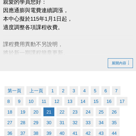
親愛的學員您好：
因應通膨與電費連續調漲，
本中心擬於115年1月1日起，
適度調整各項課程收費。
課程費用異動不另說明，
將於新一期課程簡章更新。
展開內容
造成不便 敬請見諒
第一頁
上一頁
1
2
3
4
5
6
7
8
9
10
11
12
13
14
15
16
17
18
19
20
21
22
23
24
25
26
27
28
29
30
31
32
33
34
35
36
37
38
39
40
41
42
43
44