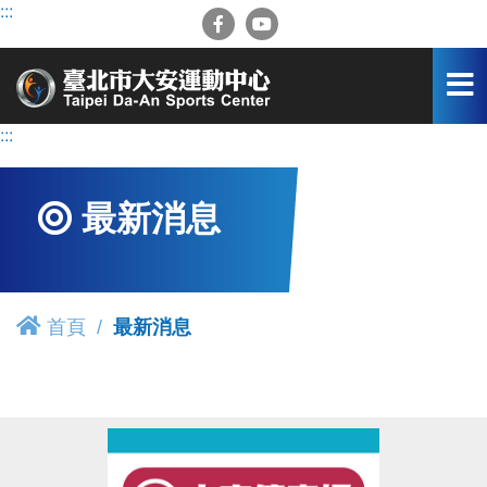
跳
:::
到
主
要
內
容
:::
區
最新消息
首頁
最新消息