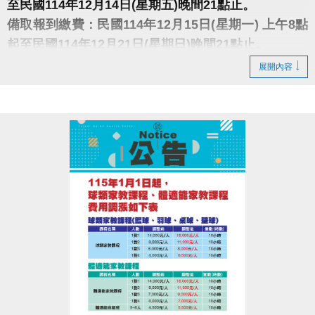
至民國114年12月14日(星期五)晚間21點止。
備取報到繳費：民國114年12月15日(星期一) 上午8點
起至民國114年12月21日(星期日)晚間21點止。
展開內容
※中籤人須本人持身分證、印章、行照、駕照及費用至
大安運動中心1樓櫃檯辦理(缺1不可)，未到者或逾時視
同放棄。
※須本人親自辦理，禁止代辦、禁止轉讓。