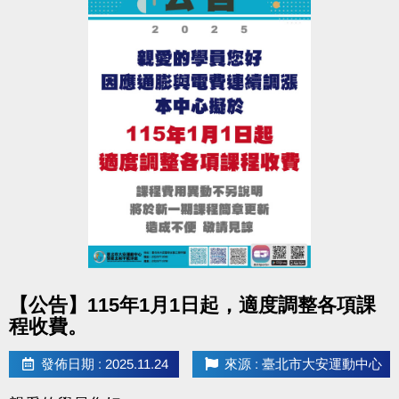
▪︎ 大安APP 長佳Sports+ APP傳送門⬇
APPLE 傳送門點我(另開新視窗)
google play 傳送門點我(另開新視窗)
※網路報名僅開放四日內課程，且課程當天僅開放現場報名，額
滿為止。
※報名後不得延期、換堂，如因私人因素辦理退費，需酌收20%
手續費。
●
電話洽詢 (02)2396-0300 分機103、104
點圖片展開大圖
【公告】115年1月1日起，適度調整各項課
程收費。
發佈日期 : 2025.11.24
來源 : 臺北市大安運動中心