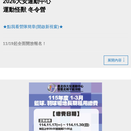
2026大安運動中心
運動怪獸 冬令營
★點我看營隊簡章(開啟新視窗)★
11/19起全面開放報名！
▌11/30前
展開內容
▪︎ 任１梯９折優惠(現場＆網路皆可報名)
▌12/1~12/31優惠
▪︎ １梯９５折(現場＆網路皆可報名)
▪︎ ２梯(含)以上９折(限同一人一次現場報名)
▌1/1起至開課前
▪︎ ２梯(含)以上９５折