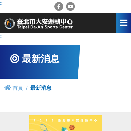
跳
:::
到
主
要
內
容
:::
區
最新消息
首頁
最新消息