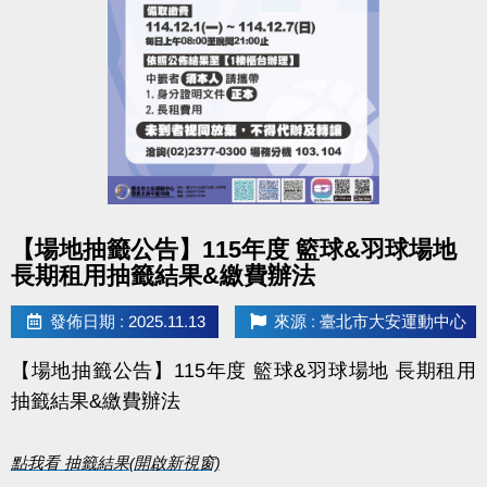
▪︎ ３梯(含)以上９折
(限同一人一次現場報名)
◼︎「泳池營隊」優惠梯次須單獨計算，不可與其他營隊合併折扣。
◼︎「伊索教育科學運動營」優惠內容不適用上述中心方案，報名繳
費、退費辦法、優惠內容等問題，皆直接聯繫「伊索教育」。
點圖片展開大圖
【場地抽籤公告】115年度 籃球&羽球場地
●
報名方式：現場報名、網路報名、APP報名。
長期租用抽籤結果&繳費辦法
▪︎
網路報名請點我(開啟新視窗)
發佈日期 : 2025.11.13
來源 : 臺北市大安運動中心
▪︎ 大安APP 長佳Sports+ APP傳送門⬇
【場地抽籤公告】115年度 籃球&羽球場地 長期租用
APPLE 傳送門點我(另開新視窗)
抽籤結果&繳費辦法
google play 傳送門點我(另開新視窗)
點我看 抽籤結果(開啟新視窗)
●
網路報名須要註冊小朋友的帳號，才可以報名喔！