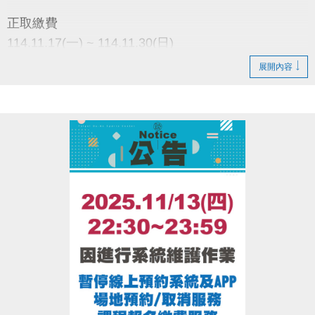
●
電話洽詢 (02)2396-0300 球類舞蹈103、泳池105
正取繳費
114.11.17(一) ~ 114.11.30(日)
每日上午08:00至晚間21:00止
展開內容
備取繳費
114.12.1(一) ~ 114.12.7(日)
每日上午08:00至晚間21:00止
依照公佈結果至【1樓櫃台辦理】
中籤者 須本人 請攜帶
1.身分證明文件 正本
2.長租費用
未到者視同放棄，不得代辦及轉讓