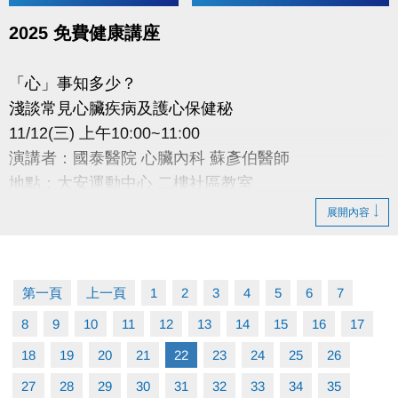
2025 免費健康講座
「心」事知多少？
淺談常見心臟疾病及護心保健秘
11/12(三) 上午10:00~11:00
演講者：國泰醫院 心臟內科 蘇彥伯醫師
地點：大安運動中心 二樓社區教室
講座當日現場報名(名額有限，額滿為止)
展開內容
主辦：
國泰綜合醫院Cathay General Hospital
第一頁
上一頁
1
2
3
4
5
6
7
國泰醫療財團法人
8
9
10
11
12
13
14
15
16
17
18
19
20
21
22
23
24
25
26
27
28
29
30
31
32
33
34
35