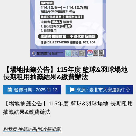
▪︎ ３梯(含)以上９折
(限同一人一次現場報名)
◼︎「泳池營隊」優惠梯次須單獨計算，不可與其他營隊合併折扣。
◼︎「伊索教育科學運動營」優惠內容不適用上述中心方案，報名繳
費、退費辦法、優惠內容等問題，皆直接聯繫「伊索教育」。
點圖片展開大圖
【場地抽籤公告】115年度 籃球&羽球場地
●
報名方式：現場報名、網路報名、APP報名。
長期租用抽籤結果&繳費辦法
▪︎
網路報名請點我(開啟新視窗)
發佈日期 : 2025.11.13
來源 : 臺北市大安運動中心
▪︎ 大安APP 長佳Sports+ APP傳送門⬇
【場地抽籤公告】115年度 籃球&羽球場地 長期租用
APPLE 傳送門點我(另開新視窗)
抽籤結果&繳費辦法
google play 傳送門點我(另開新視窗)
點我看 抽籤結果(開啟新視窗)
●
網路報名須要註冊小朋友的帳號，才可以報名喔！