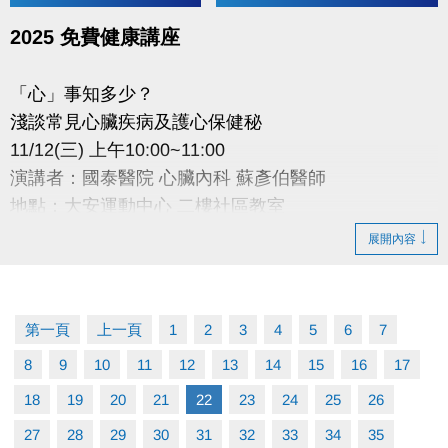
2025 免費健康講座
「心」事知多少？
淺談常見心臟疾病及護心保健秘
11/12(三) 上午10:00~11:00
演講者：國泰醫院 心臟內科 蘇彥伯醫師
地點：大安運動中心 二樓社區教室
講座當日現場報名(名額有限，額滿為止)
展開內容
主辦：
國泰綜合醫院Cathay General Hospital
第一頁
上一頁
1
2
3
4
5
6
7
國泰醫療財團法人
8
9
10
11
12
13
14
15
16
17
18
19
20
21
22
23
24
25
26
27
28
29
30
31
32
33
34
35