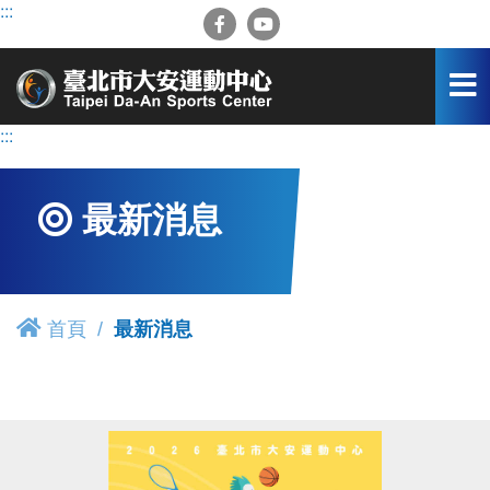
跳
:::
到
主
要
內
容
:::
區
最新消息
首頁
最新消息