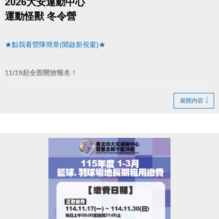
2026大安運動中心
運動怪獸 冬令營
★點我看營隊簡章(開啟新視窗)★
11/19起全面開放報名！
▌11/30前
展開內容
▪︎ 任１梯９折優惠(現場＆網路皆可報名)
▌12/1~12/31優惠
▪︎ １梯９５折(現場＆網路皆可報名)
▪︎ ２梯(含)以上９折(限同一人一次現場報名)
▌1/1起至開課前
▪︎ ２梯(含)以上９５折