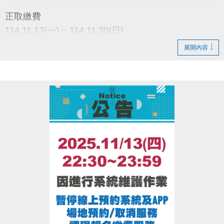
●
電話洽詢 (02)2396-0300 球類舞蹈103、泳池105
正取繳費
114.11.17(一) ~ 114.11.30(日)
每日上午08:00至晚間21:00止
展開內容
備取繳費
114.12.1(一) ~ 114.12.7(日)
每日上午08:00至晚間21:00止
依照公佈結果至【1樓櫃台辦理】
中籤者 須本人 請攜帶
1.身分證明文件 正本
2.長租費用
未到者視同放棄，不得代辦及轉讓