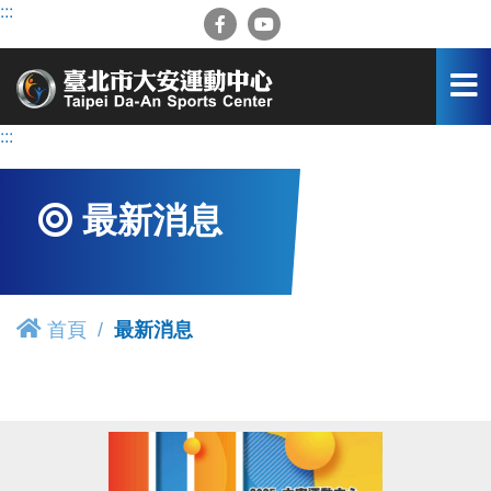
跳
:::
到
主
要
內
容
:::
區
最新消息
首頁
最新消息