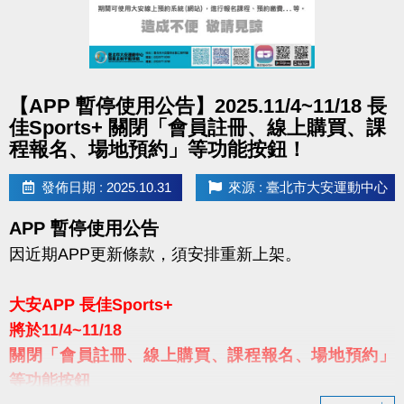
▌活動辦法：
分男女組，兩組各自取前後測骨骼肌重
(KG)上升最多之前三名頒發獎項。
※體適能入場次數將於繳費時綁定悠遊卡，限本人使
用，每次入場前，須至體適能櫃檯開卡即可刷進場使
點圖片展開大圖
【APP 暫停使用公告】2025.11/4~11/18 長
用，每次使用為90分鐘，逾時將依中心規範補票。使
佳Sports+ 關閉「會員註冊、線上購買、課
用期限為11/1~12/31，逾期未使用完視同放棄，無法
程報名、場地預約」等功能按鈕！
退費。
發佈日期 : 2025.10.31
來源 : 臺北市大安運動中心
▌活動結果：
115/1/10於「臺北市大安運動中心」粉絲
APP 暫停使用公告
專頁公布得獎名單。得獎者敬請於1/18前至本中心二
因近期APP更新條款，須安排重新上架。
樓櫃台簽領拍照，逾時不受理。
大安APP 長佳Sports+
▌活動獎勵
：
將於11/4~11/18
▪
第１名-
３個月體適能月卡 ＋ 針織護膝套組合
關閉「會員註冊、線上購買、課程報名、場地預約」
($1,150元)
等功能按鈕
＋ LP激能壓縮男短袖($2,180元) 或 激能