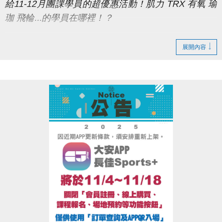
給11-12月團課學員的超優惠活動！肌力 TRX 有氧 瑜
500U幣方可享有本活動優惠。
珈 飛輪...的學員在哪裡！？
※運動抵用金/U幣折抵後無法退還退費。運動抵用金/U
幣限本人使用，不可轉讓、幫他人繳費，亦不能與其
▌活動日期：
114/11/1 ~ 114/12/31 (前測 11/1 ~
展開內容
他人合併使用。
11/7、後測 12/25 ~ 12/31)
※此活動不得與場館其他優惠合併使用，本中心保留優
▌報名方式：
團體課程報名繳費成功後，於10/16~11/7
惠活動之最終解釋權。
至三樓體適能櫃台填寫報名表(選擇A或B方案)，再至
一樓櫃台辦理繳費(須本人辦理，並備妥悠遊卡以利綁
定活動入場次數及拍照留檔)。
▪ 方案A 輕鬆動 (250元)：
2次INBODY檢測(前後測)＋
贈送活動期間
5次體適能入場
(每次90分鐘)。
( 原價500入
場375=875，現賺625元 )
▪ 方案B 努力動 (500元)：
2次INBODY檢測(前後測)
＋贈送活動期間
10次體適能入場
(每次90分鐘)。
( 原價
500+750=1250，現賺750元)