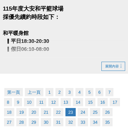
115年度大安和平籃球場
採優先續約時段如下：
和平暖身館
▎平日18:30-20:30
▎假日06:10-08:00
大安運動中心
展開內容
▎平日06:00-18:00
▎假日06:00-08:00
第一頁
上一頁
1
2
3
4
5
6
7
繳費期限：114/11/3～11/16
8
9
10
11
12
13
14
15
16
17
每日08:00-21:00至大安一樓櫃台繳費
18
19
20
21
22
23
24
25
26
逾期視同放棄優先續約之權益
27
28
29
30
31
32
33
34
35