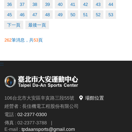
洽詢電話：場務部(02)2377-0300 分機103、104
36
37
38
39
40
41
42
43
44
45
46
47
48
49
50
51
52
53
下一頁
最後一頁
262
筆消息，共
53
頁
:::
106台北市大安區辛亥路三段55號
場館位置
經營者 : 長佳機電工程股份有限公司
電話 :
02-2377-0300
傳真 : 02-2377-3788
|
E-mail :
tpdaansports@gmail.com