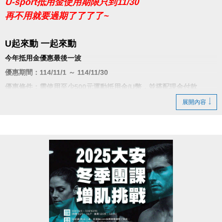
U-sport抵用金使用期限只到11/30
再不用就要過期了了了了~
U起來動 一起來動
今年抵用金優惠最後一波
優惠期間：114/11/1 ～ 114/11/30
優惠條件：需使用至少500元運動抵用金/U幣，並搭配現金付款
展開內容
體適能月卡
1,500元/35天
▌
送 泳池入場10次
(價值1100元!!!)
▌
送 運動按摩球 or 運動毛巾
(2擇1，送完為止，簽領後不得要求
更換)
泳池月卡
1,500元/35天
▌
送 體適能入場10次/時
(每日限1次1小時，逾時依規定補票)
▌
送 束口後背包
(送完為止)