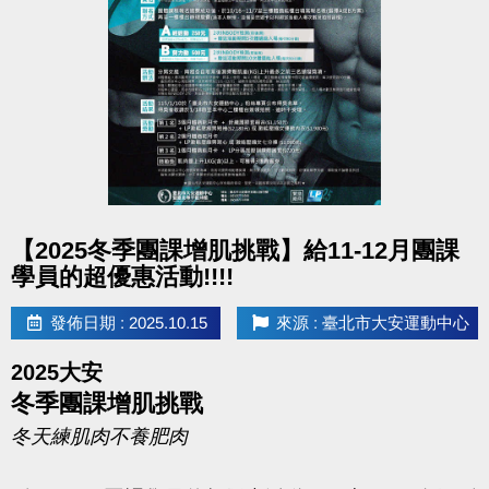
［ 注意事項 ］
※泳池、體適能月卡及贈送之單次入場均限本人使用，
須於繳費時攜帶一張悠遊卡進行綁定(僅限綁定一張卡
片)。繳費日即為月卡使用第一日，每次使用前請至泳
池/體適能櫃檯開卡後，即可刷卡進場。
※贈送之泳池/體適能單次入場，須於月卡期間使用，
點圖片展開大圖
【2025冬季團課增肌挑戰】給11-12月團課
逾期視同放棄。贈送之體適能入場每天限用1小時，逾
學員的超優惠活動!!!!
時請依場館規定補票。
※贈品皆以中心提供實體為準，不得挑款挑色，亦不得
發佈日期 : 2025.10.15
來源 : 臺北市大安運動中心
要求折抵現金或更換等值商品。
2025大安
※辦理體適能月卡須年滿16歲，使用體適能、泳池敬請
冬季團課增肌挑戰
遵守場館及服裝相關規定。
冬天練肌肉不養肥肉
※本活動可使用運動抵用金、U幣折抵，餘額不足可用
現金補足差額(可開立發票，不可打統編)，至少須使用