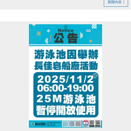
僅供使用「訂單查詢及APP QR入場」
展開內容
壓縮女運動內衣($1,980元)
▪
第２名-
２個月體適能月卡＋ LP激能壓縮男背心 或
期間可使用大安線上預約系統(網站)，進行報名課程、
激能壓縮女七分褲 ($1,980元)
預約繳費...等。
▪
第３名-
１個月體適能月卡 ＋ LP分區加壓訓練膝
大安線上報名預約系統 請點我進入
(開啟新視窗)
護套($720元)
▪
鼓勵獎-
肌肉量上升1KG(含)以上，可獲得3張貴賓
券
電話洽詢 體適能 (02)2377-0300#107
注意事項：
※進入體適能中心敬請遵守場館規範，須穿著運動服
裝、運動鞋，並攜帶毛巾，違者恕不得入場。
※經中心查證，如參加者報名之課程班級，因未達開班
人數或個人因素退費者，將取消「得獎資格」，但入