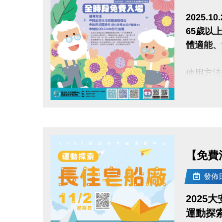
2025.10.
65歲以上
體適能、
使用方法
1.請至
2.出示
點圖片展開大圖
3.領取Q
• 至B
【免費活
• 泳池
• 進場
發佈日期
• 體適
2025
運動探索