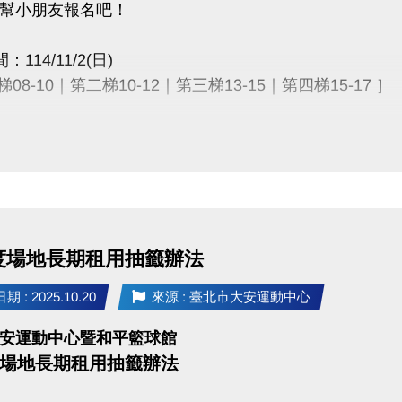
幫小朋友報名吧！
：114/11/2(日)
08-10｜第二梯10-12｜第三梯13-15｜第四梯15-17 ］
地點：本中心25M游泳池(臺北市大安區辛亥路三段55號)
地點：2樓社區教室(活動前30分鐘受理報到)
資格：國小一年級至六年級學童(會使用剪刀、尺等文具者)
年度場地長期租用抽籤辦法
辦法：免報名費，10/21(二)00:00起開放線上報名，額
 : 2025.10.20
來源 : 臺北市大安運動中心
入報名網址(開啟新視窗)
安運動中心暨和平籃球館
容：
度場地長期租用抽籤辦法
組裝時間 1小時(2樓社區教室+多功能教室)