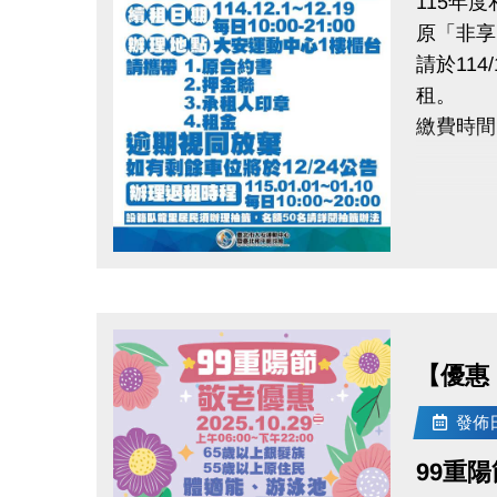
115年
原「非享
請於11
租。
繳費時間
點圖片展開大圖
【優惠 
發佈日期
99重