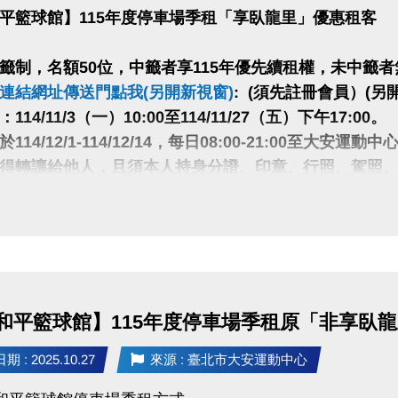
平籃球館】115年度停車場季租「享臥龍里」優惠租客
籤制，名額50位，中籤者享115年優先續租權，未中籤
連結網址傳送門點我(另開新視窗)
: (須先註冊會員）(另
14/11/3（一）10:00至114/11/27（五）下午17:00。
114/12/1-114/12/14，每日08:00-21:00至大安運
得轉讓給他人，且須本人持身分證、印章、行照、駕照
金)辦理（缺一不可），如中籤者戶籍地非在臥龍里視同放
臥龍里請勿投籤，投籤時請自行審核自身條件是否符合
，不得異議
和平籃球館】115年度停車場季租原「非享臥
 : 2025.10.27
來源 : 臺北市大安運動中心