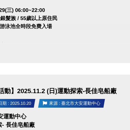
29(三) 06:00~22:00
銀髮族 / 55歲以上原住民
游泳池全時段免費入場
：
游泳池或體適能櫃台
相關證件(原住民需出示戶籍謄本)
R-Code即可進場
1泳池櫃台或三樓體適能櫃台領券，即可免費進場。
動】2025.11.2 (日)運動探索-長佳皂船廠
容留人數250人，體適能容留人數80人，達人數上限即停
請遵守泳池、體適能場館管理規範，違者恕不得入場。
 : 2025.10.20
來源 : 臺北市大安運動中心
能每人每次進場限時1小時，超過使用時間請出場後重新排
大安運動中心
- 長佳皂船廠