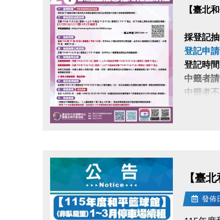
【臺北和
採登記抽
登記申請
登記時間：1
中籤者請於
中籤者不
(僅收現
戶籍地非
視同放棄
點圖片展開大圖
【臺北
發佈日期