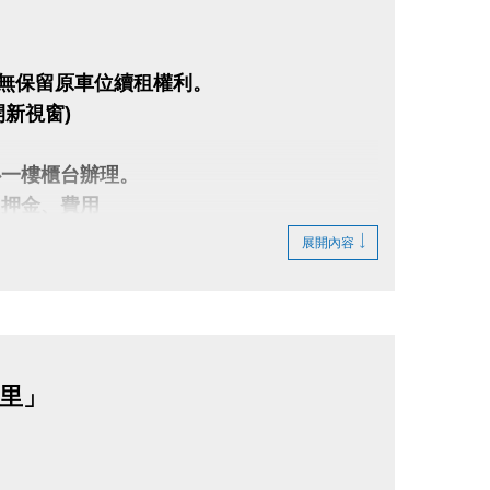
者無保留原車位續租權利。
開新視窗)
動中心一樓櫃台辦理。
、押金、費用
棄。
展開內容
（詳情請參照租用抽籤辦法），不符規定者皆
龍里」