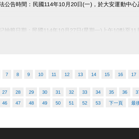
關時間 1小時(1樓25m游泳池)
辦法公告時間：民國114年10月20日(一)，於大安運動中心
有關卡，抵達終點，即挑戰成功(沉船即失格，依現場工
獎勵：挑戰成功者、各梯最快前八名(憑識別物至二樓報到
記抽籤日期：民國114年10月27日(星期一)上午10點至11
。
入申請連結網址(開啟新視窗)
分證字號只能登記一個場地且須年滿18歲
：
時請先詳閱季租租用使用協議
者須備有泳裝、泳帽、泳鏡(下水划船時須穿著，未依規定將
轉讓場地、私人教學
者可免費入場泳池。家長/陪同者請另購陪同票(不下水)進
7
8
9
10
11
12
13
14
15
16
17
活動內容與規範，敬請查看網路報名頁面。
日期：民國114年11月12日(星期三)下午14點，於本中
02)2377-0300轉105
27
28
29
30
31
32
33
34
35
36
3
46
47
48
49
50
51
52
53
下一頁
最
結果公佈日期：民國114年11月14日(星期五)下午18點
繳費日期：
到繳費
：民國114年11月17日(星期一) 至民國114年1