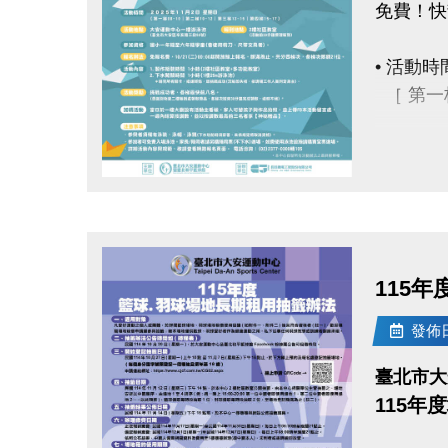
免費！快
• 活動時間
［ 第一梯
• 活動
點圖片展開大圖
• 報到
• 參加
115
• 報名
發佈日期
點我進
臺北市大
• 活動內
115年
1.製作