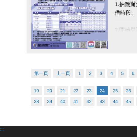
2.下水闖
1.抽籤
＊繞完所
借時段。
• 活動
2.開始登
時不候)
點我進
※每個身
注意事項
※投籤
點圖片展開大圖
• 參與
※嚴禁
• 參加
第一頁
上一頁
1
2
3
4
5
6
• 詳細
3.抽籤
電話洽詢：(
抽籤。
19
20
21
22
23
24
25
26
38
39
40
41
42
43
44
45
4.抽籤
5.辦理
:::
正取報