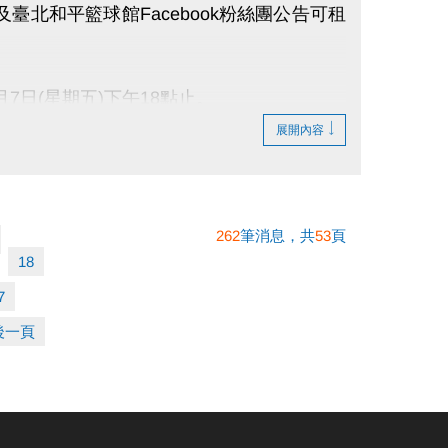
及臺北和平籃球館Facebook粉絲團公告可租
作人員判定為主)。
處領取獎品，各梯次結束30分鐘完成領取，逾
月7日(星期五)下午18點止。
展開內容
取消資格)。
場，如需使用泳池設施請購買全票進場。
262
筆消息，共
53
頁
18
心2樓社區教室公開抽籤，由本中心相關單位主管
7
後一頁
前，於本中心1樓櫃檯與網站公佈抽籤結果。
1月30日(星期日)，每日上午8點至晚間21點止。