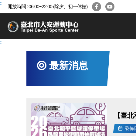
跳
:::
開放時間 : 06:00~22:00 (除夕、初一休館)
到
主
要
內
容
:::
區
最新消息
【臺北
發佈日期