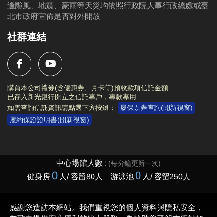
逢颱風、地震、豪雨等天災均依照行政院人事行政總處或臺
如有要出國的、腳受傷的、出公差..等私人因素，皆不
北市政府宣佈是否對外開放
能成為代辦理由，請自行斟酌是否投籤
社群連結
電話洽詢 (02)2377-0300 分機103、104
購買本公司禮券(含優惠券、月卡等)預收款項信託金額
已存入新光銀行開立之信託專戶，專款專用
如需查詢信託資訊請點選下方按鍵：
履保票券查詢(開新視窗)
履約保證證明書(開新視窗)