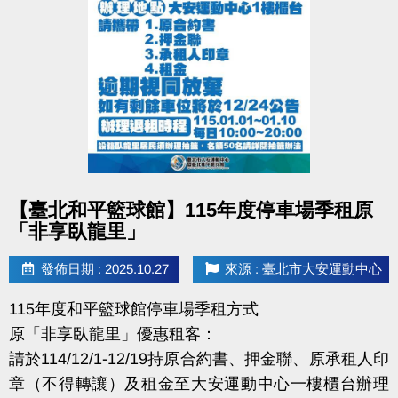
件是否符合（詳情請參照租用抽籤辦法），不符規定
者皆視同放棄，不得異議
點圖片展開大圖
【臺北和平籃球館】115年度停車場季租原
「非享臥龍里」
發佈日期 : 2025.10.27
來源 : 臺北市大安運動中心
115年度和平籃球館停車場季租方式
原「非享臥龍里」優惠租客：
請於114/12/1-12/19持原合約書、押金聯、原承租人印
章（不得轉讓）及租金至大安運動中心一樓櫃台辦理