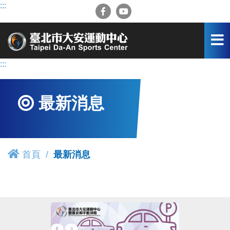
跳
:::
到
主
要
內
容
:::
區
最新消息
首頁
最新消息