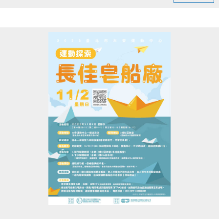
2.出示相關證件(原住民需出示戶籍謄本)
3.領取QR-Code即可進場
• 至B1泳池櫃台或三樓體適能櫃台領券，即可免費進
場。
• 泳池容留人數250人，體適能容留人數80人，達人數
上限即停止入場，採一進一出管理，請排隊依序等
候。
• 進場請遵守泳池、體適能場館管理規範，違者恕不得
入場。
• 體適能每人每次進場限時1小時，超過使用時間請出
場後重新排隊，如逾期未出場重排，將依場館規定補
票。
點圖片展開大圖