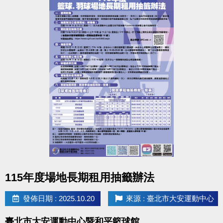
• 參加資格：國小一年級至六年級學童(會使用剪刀、
尺等文具者)
• 報名辦法：免報名費，10/21(二)00:00起開放線上報
名，額滿為止。共分四梯次，各梯次限額21位。
點我進入報名網址(開啟新視窗)
• 活動內容：
1.製作組裝時間 1小時(2樓社區教室+多功能教室)
2.下水闖關時間 1小時(1樓25m游泳池)
＊繞完所有關卡，抵達終點，即挑戰成功(沉船即失
點圖片展開大圖
格，依現場工作人員判定為主)。
115年度場地長期租用抽籤辦法
發佈日期 : 2025.10.20
來源 : 臺北市大安運動中心
• 活動獎勵：挑戰成功者、各梯最快前八名(憑識別物
至二樓報到處領取獎品，各梯次結束30分鐘完成領
臺北市大安運動中心暨和平籃球館