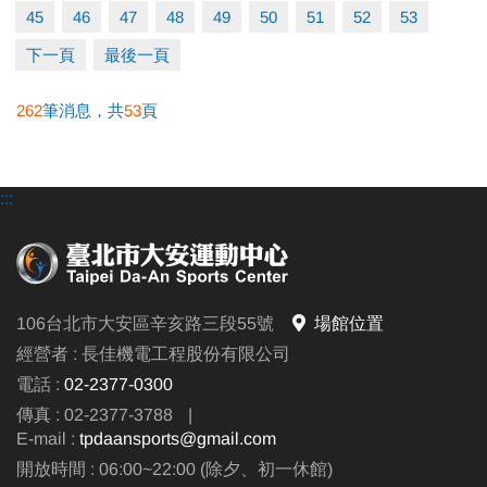
45
46
47
48
49
50
51
52
53
下一頁
最後一頁
4.抽籤結果公佈日期：民國114年11月14日(星期五)下
午18點前，於本中心1樓櫃檯與網站公佈抽籤結果。
262
筆消息，共
53
頁
5.辦理繳費日期：
正取報到繳費
：民國114年11月17日(星期一) 至民國
:::
114年11月30日(星期日)，每日上午8點至晚間21點
止。
備取報到繳費
：民國114年12月1日(星期一) 至民國
114年12月7日(星期日)，每日上午8點至晚間21點止。
106台北市大安區辛亥路三段55號
場館位置
※依照公布結果，中籤人備齊相關資料及費用至1樓
經營者 : 長佳機電工程股份有限公司
櫃檯辦理(須中籤本人)，未到者或逾時視同放棄。
電話 :
02-2377-0300
傳真 : 02-2377-3788
|
6.場地開放抽籤時段：請參考圖片。
E-mail :
tpdaansports@gmail.com
開放時間 : 06:00~22:00 (除夕、初一休館)
※中籤者須本人持證件至櫃檯辦理，嚴禁代辦、轉讓，