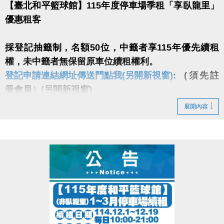
【臺北和平籃球館】115年度停車場季租「享臥龍里」
優惠租客
採登記抽籤制，名額50位，中籤者享115年優先續租
權，未中籤者無保留原車位續租權利。
登記申請連結網址傳送門點我(另開新視窗)
: (須先註
冊會員）(另開新視窗)
登記時間：114/11/3（一）10:00至114/11/27（五）下
展開內容
午17:00。
中籤者請於114/12/1-114/12/14，每日08:00-21:00至
大安運動中心一樓櫃台辦理。
中籤者不得轉讓給他人，且須本人持身分證、印章、
行照、駕照、押金、費用
(僅收現金)辦理（缺一不可），如中籤者戶籍地非在臥
龍里視同放棄。
戶籍地非臥龍里請勿投籤，投籤時請自行審核自身條