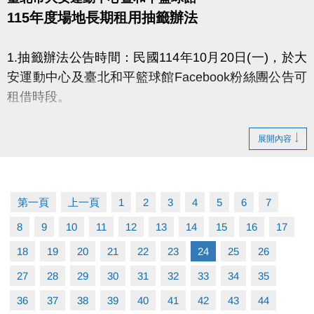
取，逾時不候)。
115年度場地長期租用抽籤辦法
注意事項：
1.抽籤辦法公告時間：民國114年10月20日(一)，於大
• 參與者須備有泳裝、泳帽、泳鏡(下水划船時須穿
安運動中心及臺北和平籃球館Facebook粉絲團公告可
著，未依規定將取消資格)。
租借時段。
• 參加者可免費入場泳池。家長/陪同者請另購陪同票
(不下水)進場，如需使用泳池設施請購買全票進場。
2.開始登記抽籤日期：民國114年10月27日(星期一)上
展開內容
• 詳細活動內容與規範，敬請查看網路報名頁面。
午10點至11月7日(星期五)下午18點止。
電話洽詢：(02)2377-0300轉105
點我進入申請連結網址(開啟新視窗)
※每個身分證字號只能登記一個場地且須年滿18歲
第一頁
上一頁
1
2
3
4
5
6
7
※投籤時請先詳閱季租租用使用協議
8
9
10
11
12
13
14
15
16
17
※嚴禁轉讓場地、私人教學
18
19
20
21
22
23
24
25
26
3.抽籤日期：民國114年11月12日(星期三)下午14點，
27
28
29
30
31
32
33
34
35
於本中心2樓社區教室公開抽籤，由本中心相關單位主
36
37
38
39
40
41
42
43
44
管抽籤。