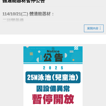
體適能器材暫停公告
114/10/21(二) 體適能器材：
二頭彎舉機
大腿伸張機
展開內容
臥推椅 1張
因進行皮革更換
暫停開放始用
造成不便 敬請見諒