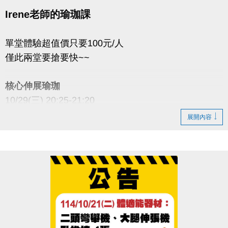
Irene老師的瑜珈課
單堂體驗超值價只要100元/人
僅此兩堂要搶要快~~
核心伸展瑜珈
10/29(三) 20:25-21:20
6人開班；15人滿班
展開內容
陰陽瑜珈
10/31(五) 18:50-19:45
6人開班；20人滿班
兩門課程的11-12月期別課，也開放報名啦！
10/31前全面 九折優惠！