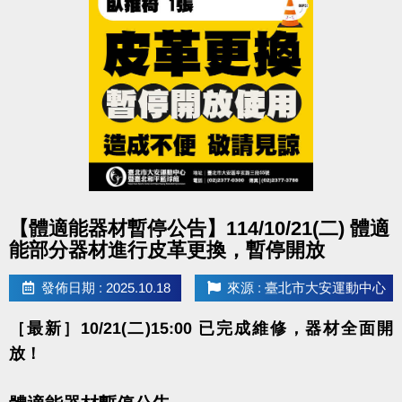
小編強力推薦：期課絕對比體驗課能學到更多東西
喔！
網路報名：
註冊、課程傳送門請點我
(新開視窗)
大安有APP囉!可以報名課程喔~
長佳Sports+ APP傳送門⬇
APPLE 傳送門請點我(新開視窗)
點圖片展開大圖
【體適能器材暫停公告】114/10/21(二) 體適
google play 傳送門請點我(新開視窗)
能部分器材進行皮革更換，暫停開放
發佈日期 : 2025.10.18
來源 : 臺北市大安運動中心
電話洽詢 (02)2377-0300 分機103、104
［最新］10/21(二)15:00 已完成維修，器材全面開
放！