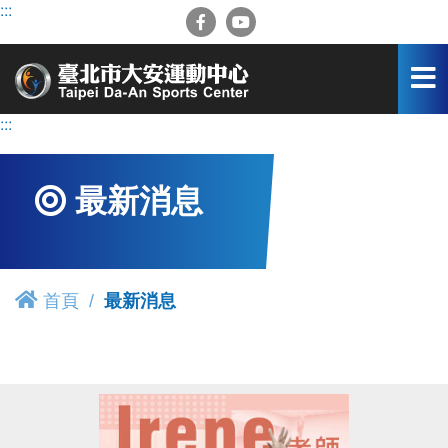
跳
:::
到
主
要
內
容
:::
區
最新消息
首頁
最新消息