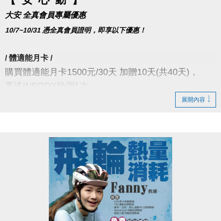
※寶礦力數量有限，送完為止。
大安 全真會員專屬優惠
※入場後，於體適能櫃台出示當日購票證明並簽名，即可兌換。限當日出場前兌換
10/7~10/31 憑全真會員證明，即享以下優惠！
完成，逾期將不受理。
※須單次購買75元之票種，補票不列入優惠。使用U-sport條碼刷進場，僅供50元
/ 體適能月卡 /
全票，如須使用優惠，敬請至櫃台購買。
購買體適能月卡1500元/30天 加贈10天(共40天)，
※進入體適能須滿16歲(含)以上，並攜帶毛巾、穿著運動服及運動鞋，違者恕不得
再送INBODY檢測1次
入場。
展開內容
/ 體適能家教課程 /
【
健康同行
】
報名體適能家教課(1對1～1對4)，
INBODY測量，兩人同行，１個人只要150元！
含INBODY檢測1次/人，另 #加贈體適能入場5次/人。
(原價250元/人，一樓購票後，2人須同時進場測量)
※僅一位代表出示全真會員證明即可享優惠，每人限買
一期。
/ 10月單堂課程 /
現場報名10月單堂課程 買2送1