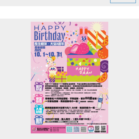
★點我線上報名 ＆查看詳細競賽辦法(開啟新視窗)★
●如有任何問題歡迎聯繫賽事聯絡人
- 賽事聯絡人-曾智權 先生
- 電話：0916-163360
- LINEID： a90012071
➤本賽事委託趣學堂運動賽事公司辦理
➤相關賽事問題請洽承辦單位，大安運動中心不受理