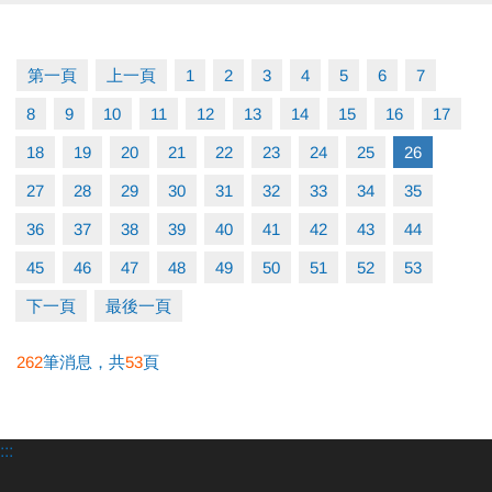
網路報名：
註冊、課程傳送門請點我
(新開視窗)
大安有APP囉!可以報名課程喔~
第一頁
上一頁
1
2
3
4
5
6
7
長佳Sports+ APP傳送門⬇
8
9
10
11
12
13
14
15
16
17
APPLE 傳送門請點我(新開視窗)
18
19
20
21
22
23
24
25
26
google play 傳送門請點我(新開視窗)
27
28
29
30
31
32
33
34
35
36
37
38
39
40
41
42
43
44
電話洽詢 (02)2377-0300 分機103、104
45
46
47
48
49
50
51
52
53
下一頁
最後一頁
262
筆消息，共
53
頁
:::