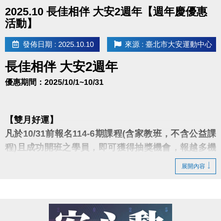
點圖片展開大圖
2025.10 長佳相伴 大安2週年【週年慶優惠
活動】
發佈日期 : 2025.10.10
來源 : 臺北市大安運動中心
長佳相伴 大安2週年
優惠期間：2025/10/1~10/31
【雙月好運】
凡於10/31前報名114-6期課程(含家教班，不含公益課
程)且成功開班之學員，即可獲得抽獎機會，報越多機
會越大！
展開內容
有機會抽中價值破萬的船井生醫酸痛按摩機尊爵款、
LP專業護具、瑜珈墊、運動券…多項好禮！
點我查看114-6課程簡章(開啟新視窗)
※抽獎資格：須成功開班且無退費之學員，一門課程代表一支籤。家教課僅算一門