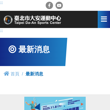
跳
:::
到
主
要
內
容
:::
區
最新消息
首頁
最新消息