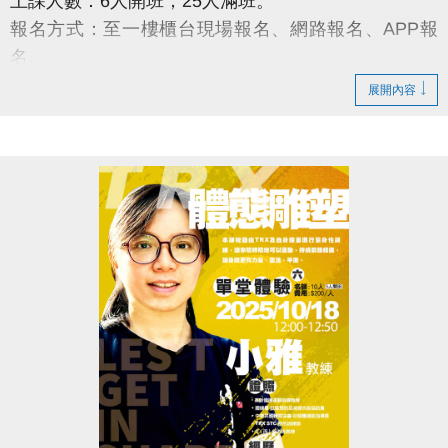
上課人數：6人開班；25人滿班。
報名方式：至一樓櫃台現場報名、網路報名、APP報
名。
展開內容
網路報名：
註冊、課程傳送門請點我
(新開視窗)
大安有APP囉!可以報名課程喔~
長佳Sports+ APP傳送門⬇
APPLE 傳送門請點我(新開視窗)
google play 傳送門請點我(新開視窗)
電話洽詢 (02)2377-0300 分機103、104