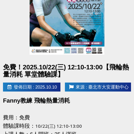
點我查看 10月單堂課表(開啟新視窗)
/ 11-12月期課 /
10/16 ~ 10/31，現場報名11-12月團體課程，#享9折優
惠。
3人(含)以上報名同一門，再加碼 #送單堂體驗券一張/
人。
點圖片展開大圖
免費！2025.10/22(三) 12:10-13:00【飛輪熱
點我查看114-6課程簡章(開啟新視窗)
量消耗 單堂體驗課】
發佈日期 : 2025.10.10
來源 : 臺北市大安運動中心
Fanny教練 飛輪熱量消耗
電話洽詢：(02)2377-0300
體適能月卡/家教課程 分機107
費用：免費
有氧瑜珈其他課程 分機103、104
體驗課時段：
10/22(三) 12:10-13:00