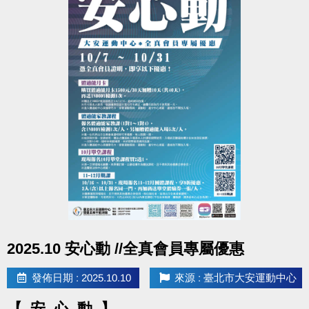
一支籤，無法依報名期數累積(以中心系統為準)。
※抽獎方式：依中心系統名單統整後，以電腦抽籤進行，預計12月前公告得獎名
單。敬請關注官網、粉絲專頁、一樓場務櫃台公告，將不逐一通知中獎者。
※實際獎項、數量皆依中心後續公告為主。
【
單堂發發
】
現場報名10單堂課程，不限堂數，皆享88折優惠！一
次報名四梯，再送運動毛巾一條！(數量有限，送完為
止)
點我查看 10月單堂課表(開啟新視窗)
點圖片展開大圖
2025.10 安心動 //全真會員專屬優惠
【
入場好禮
】
購買體適能單次全票75元/1.5小時，就送寶礦力一瓶。
發佈日期 : 2025.10.10
來源 : 臺北市大安運動中心
【 安 心 動 】