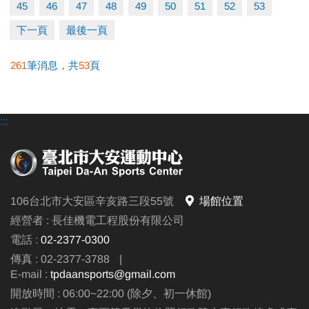
45
46
47
48
49
50
51
52
53
教練：呂秉澔
下一頁
最後一頁
【資歷】
261
筆消息，共
53
頁
國榮桌球主教練
宇宙貓乒乓教練
民族國小社團教練
:::
河堤國小社團教練
大安運動中心教練
證照:
106台北市大安區辛亥路三段55號
場館位置
中華民國桌球協會C級教練
經營者 : 長佳機電工程股份有限公司
電話 :
02-2377-0300
傳真 : 02-2377-3788
|
E-mail :
tpdaansports@gmail.com
開放時間 : 06:00~22:00 (除夕、初一休館)