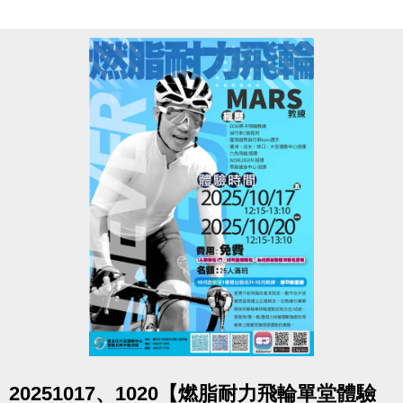
內。使用U-sport條碼直接刷進場將無法兌換，如須使
用優惠，敬請至櫃台購買。
※進入泳池請遵守場館規範，違者恕不得入場。
★
點我看FB留言抽獎活動(開啟新視窗)
★
點圖片展開大圖
20251017、1020【燃脂耐力飛輪單堂體驗