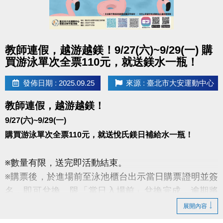
點圖片展開大圖
教師連假，越游越鎂！9/27(六)~9/29(一) 購
買游泳單次全票110元，就送鎂水一瓶！
發佈日期 : 2025.09.25
來源 : 臺北市大安運動中心
教師連假，越游越鎂！
9/27(六)~9/29(一)
購買游泳單次全票110元，就送悅氏鎂日補給水一瓶！
※數量有限，送完即活動結束。
※購票後，於進場前至泳池櫃台出示當日購票證明並簽
名，即可兌換。限「當日入場前」兌換完成，逾期將
不受理。
展開內容
※須單次購買110元之票種，其它票種皆不在此優惠