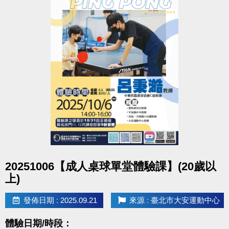
很重要!很重要!很重要!
報名請先註冊【會員資料】喔!
註冊、課程傳送門請點我
(新開視窗)
大安有APP囉!可以報名課程喔~
長佳Sports+ APP傳送門⬇
APPLE 傳送門請點我(新開視窗)
google play 傳送門請點我(新開視窗)
教練：MARS
點圖片展開大圖
20251006【成人桌球單堂體驗課】(20歲以
【資歷】
上)
•EOXI黑卡飛輪教練
•自行車C級裁判
發佈日期 : 2025.09.21
來源 : 臺北市大安運動中心
•臺灣國際自行車kom選手
•蘆洲、淡水、林口、大安運動中心授課
體驗日期/時段：