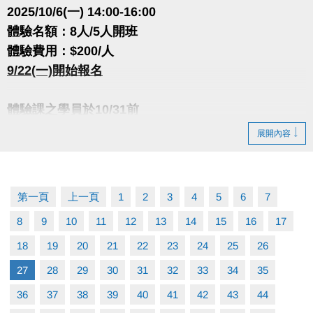
•六角飛輪 授課
2025/10/6(一) 14:00-16:00
•WORLDGYM 授課
體驗名額：8人/5人開班
•聚廠健身中心 授課
體驗費用：$200/人
9/22(一)開始報名
體驗課之學員於10/31前
至櫃檯報名該門11-12月課程即享9折優惠
展開內容
很重要!很重要!很重要!
報名請先註冊【會員資料】喔!
第一頁
上一頁
1
2
3
4
5
6
7
註冊、課程傳送門點我(新開視窗)
8
9
10
11
12
13
14
15
16
17
大安有APP囉!可以報名課程喔~
18
19
20
21
22
23
24
25
26
長佳Sports+ APP傳送門⬇
27
28
29
30
31
32
33
34
35
APPLE APP傳送門點我(新開視窗)
36
37
38
39
40
41
42
43
44
google play傳送門點我(新開視窗)