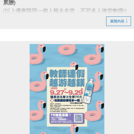
累贈)
(以上優惠限同一個人報名多堂，不可多人湊堂數哦!)
展開內容
報名後不得延期、換堂，如因私人因素辦理退費，需
酌收20%手續費。
網路報名僅開放報名4日內之課程(課程當天不受理)
dm下載傳送門點我(另開新視窗)
大安有APP囉!也可以報單堂喔~
長佳Sports+ APP傳送門↓
APPLE 傳送門點我(另開新視窗)
google play 傳送門點我(另開新視窗)