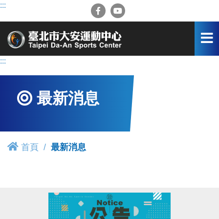
跳
:::
到
主
要
內
容
:::
區
最新消息
首頁
最新消息