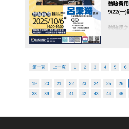
長佳Spo
體驗費用：
APPLE
9/22(
googl
體驗課之學
教練：M
至櫃檯報
【資歷】
•EOXI
點圖片展開大圖
很重要!
•自行車
報名請先
•臺灣國
第一頁
上一頁
1
2
3
4
5
6
註冊、課
•蘆洲、
•六角飛
19
20
21
22
23
24
25
26
大安有A
•WORL
長佳Spo
38
39
40
41
42
43
44
45
•聚廠健
APPLE
googl
:::
教練：呂