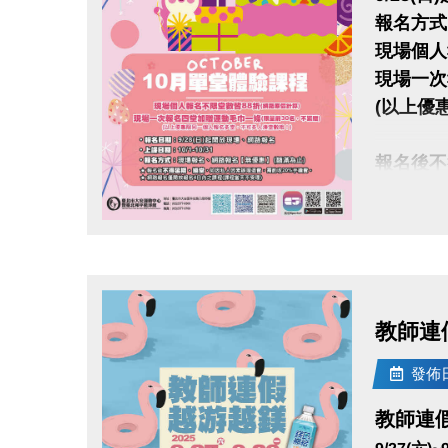
報名方式
現場個人
現場一次
(以上優
報名後不
網路報名
點圖片展開大圖
dm下載
大安有A
教師連假
長佳Spo
APPLE
發佈日期
googl
教師連