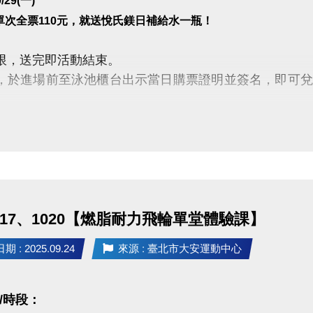
9/29(一)
單次全票110元，就送悅氏鎂日補給水一瓶！
限，送完即活動結束。
，於進場前至泳池櫃台出示當日購票證明並簽名，即可
購買110元之票種，其它票種皆不在此優惠內。使用U-s
至櫃台購買。
池請遵守場館規範，違者恕不得入場。
FB留言抽獎活動(開啟新視窗)
★
1017、1020【燃脂耐力飛輪單堂體驗課】
 : 2025.09.24
來源 : 臺北市大安運動中心
/時段：