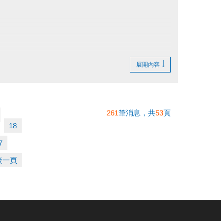
展開內容
261
筆消息，共
53
頁
18
7
後一頁