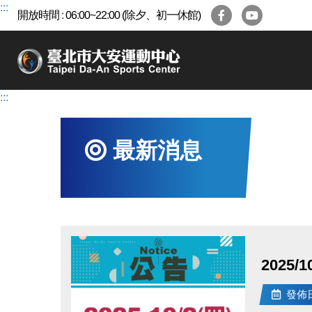
跳
:::
開放時間 : 06:00~22:00 (除夕、初一休館)
到
主
要
內
容
:::
區
最新消息
2025/
發佈日期