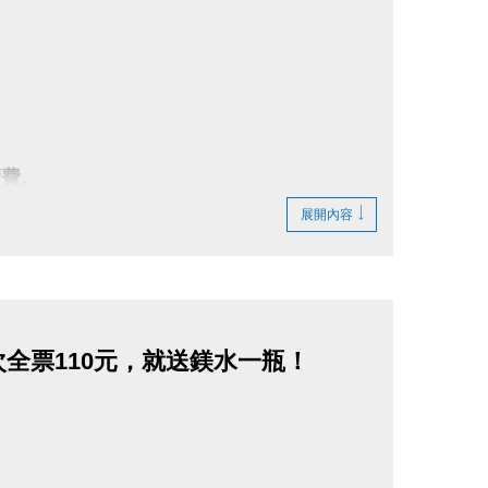
續費。
展開內容
泳單次全票110元，就送鎂水一瓶！