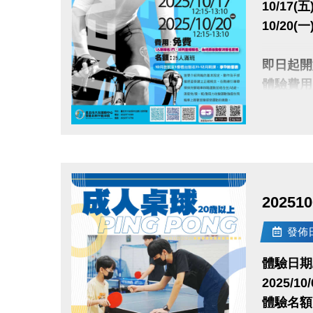
10/17(五)
10/20(一)
即日起開
體驗費用
1人限報
名額:2
點圖片展開大圖
10月底
2025
很重要!
報名請先
發佈日期
註冊、課
體驗日期
2025/10/
大安有A
體驗名額