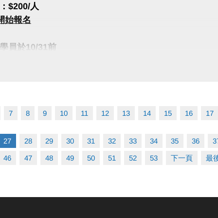
rts+ APP傳送門⬇
$200/人
 傳送門請點我(新開視窗)
一)開始報名
e play 傳送門請點我(新開視窗)
員於10/31前
ARS
名該門11-12月課程即享9折優惠
黑卡飛輪教練
很重要!很重要!
C級裁判
註冊【會員資料】喔!
際自行車kom選手
7
8
9
10
11
12
13
14
15
16
17
程傳送門點我(新開視窗)
淡水、林口、大安運動中心授課
輪 授課
27
28
29
30
31
32
33
34
35
36
3
PP囉!可以報名課程喔~
DGYM 授課
rts+ APP傳送門⬇
46
47
48
49
50
51
52
53
下一頁
最
身中心 授課
 APP傳送門點我(新開視窗)
e play傳送門點我(新開視窗)
秉澔