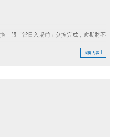
兌換。限「當日入場前」兌換完成，逾期將不
port條碼直接刷進場將無法兌換，如須使用優
展開內容