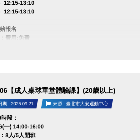
 12:15-13:10
 12:15-13:10
始報名
：費用:免費
名1門，如有重複報名，系統將自動取消報名資格
5人滿班
前至1樓櫃台報名11-12月期課，享9折優惠
1006【成人桌球單堂體驗課】(20歲以上)
很重要!很重要!
註冊【會員資料】喔!
 : 2025.09.21
來源 : 臺北市大安運動中心
程傳送門請點我
(新開視窗)
/時段：
6(一) 14:00-16:00
PP囉!可以報名課程喔~
：8人/5人開班