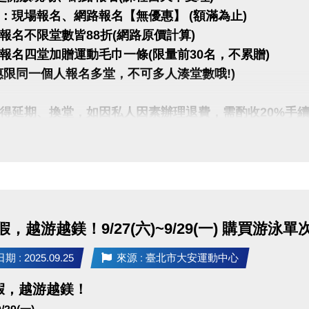
：現場報名、網路報名【無優惠】 (額滿為止)
報名不限堂數皆88折(網路原價計算)
報名四堂加贈運動毛巾一條(限量前30名，不累贈)
惠限同一個人報名多堂，不可多人湊堂數哦!)
得延期、換堂，如因私人因素辦理退費，需酌收20%手
僅開放報名4日內之課程(課程當天不受理)
傳送門點我(另開新視窗)
PP囉!也可以報單堂喔~
，越游越鎂！9/27(六)~9/29(一) 購買游
rts+ APP傳送門↓
 傳送門點我(另開新視窗)
 : 2025.09.25
來源 : 臺北市大安運動中心
e play 傳送門點我(另開新視窗)
假，越游越鎂！