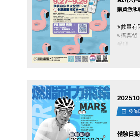
9/27(六)~
購買游泳
※數量有
※購票後
受理。
※須單次
惠，敬請
※進入泳
點圖片展開大圖
★
點我看
2025
發佈日期
體驗日期