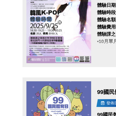
體驗日期：2
體驗時段：1
體驗名額
體驗費用：
體驗課之
•10月單月
報名請先
註冊、課
點圖片展開大圖
https:/
大安有A
99國
長佳Spo
APPLE
發佈日期
google p
99國民