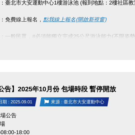
：臺北市大安運動中心1樓游泳池 (報到地點：2樓社區教
：免費線上報名，
點我線上報名(開啟新視窗)
：一般民眾，#必須能獨立完成25公尺游泳能力(不限姿勢
：
:00~10:00（水上安全教育、基本防溺技能介紹、基本救
:00~12:00（水中防溺自救與求生、游泳基本技能、基本
：完成報名者且全程參與當日課程，皆享活動贈品（數
公告】2025年10月份 包場時段 暫停開放
 : 2025.09.01
來源 : 臺北市大安運動中心
動請穿著泳裝、泳帽，無須另行購票，可直接入場。
02)23770300#105
包場公告
場
)08:00-18:00