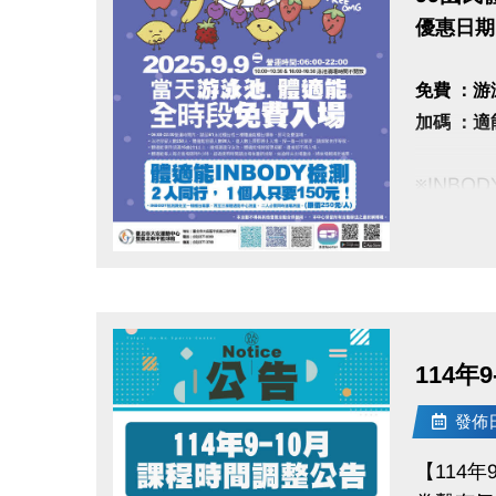
老師：媛
優惠日期 2
【現任】
五股、新
免費 ：
西門艸創
加碼 ：適
2021-
2025手
※INB
【曾任職
※10:00
中和運動
※06:
2017
※泳池容
點圖片展開大圖
2015
※體適能
韓風K-
※體適能
隨著耳熟
114年
在老師清
發佈日期
課程設計
雖然需要
【114
而是透過