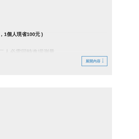
1個人現省100元 )
 二人必需同時進場測量。
展開內容
領券，即可免費進場。
止入場，採一進一出管理，請排隊依序等候。
管理規範，違者恕不得入場。
隊，如逾期未出場重排，將依場館規定補票。
趣。