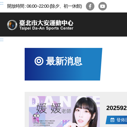
跳
:::
開放時間 : 06:00~22:00 (除夕、初一休館)
到
主
要
內
容
:::
區
最新消息
2025
發佈日期