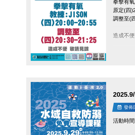
拳擊有氧(
一場結合
原定(四)20
調整至(四)
造成不便
點圖片展開大圖
2025
發佈日期
活動時間：1