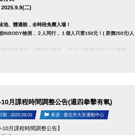
媛
025.9.9(二)
莊運動中心韓流MV舞蹈老師
游泳池、體適能，全時段免費入場！
心舞蹈教室KPOP舞蹈老師
能INBODY檢測，２人同行，１個人只要150元！( 原價250元/人，
2025 夢想家啦啦隊隊員
遊廣告(仗劍傳說)DANCER
ODY檢測請先至一樓櫃台購票，再至三樓體適能中心測量，
】
~10:30 & 16:00~16:30泳池清場不開放
中心、健身工廠、WORLD GYM授課
00-22:00營運時間內，請至B1泳池櫃台或三樓體適能櫃台
台新銀行尾牙編舞老師
留人數250人，體適能容留人數80人，達人數上限即停
-2019貫理工業股份有限公司尾牙編舞老師
使用須滿16歲(含)以上，進場請遵守泳池、體適能場館
POP是輕鬆入門的舞蹈課程，更是維持好身材的運動！
每人每次進場限時1小時，超過使用時間請出場後重新排
能詳的歌曲，身體自然舞動，
9-10月課程時間調整公告(週四拳擊有氧)
楚教學中，學員能輕鬆上手，逐步培養跳舞的自信與樂
 : 2025.09.02
來源 : 臺北市大安運動中心
循序漸進，每堂課都能學到不同的舞步。
用心記動作，但並非一次就要背完整首歌，
年9-10月課程時間調整公告】
分解練習，一步步累積，跳出整首舞蹈。