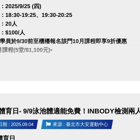
025/9/25 (四)
8:30-19:25、19:30-20:25
：20人
$100/人
學員於9/30前至櫃檯報名該門10月課程即享9折優惠
課程(5堂/$1,100元)•
註冊【會員資料】喔!
程傳送門↓
(新開視窗)
https://www.cjcf.com.tw/CG02.aspx
/www.cjcf.com.tw/CG02.aspx
PP囉!可以報名課程喔~
民體育日- 9/9泳池體適能免費！INBODY檢測
rts+ APP傳送門⬇
 APP傳送門 點我(新開視窗)
 : 2025.09.04
來源 : 臺北市大安運動中心
la
傳送門 點我
y
(新開視窗)
體育日