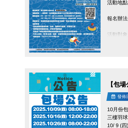
活動地點
報名辦法
活動對象
課程流程
09
點圖片展開大圖
10
獎勵辦法
【包場
發佈日期
★參與活
電活洽詢：(
10月份
三樓羽球
10/ 9 (四