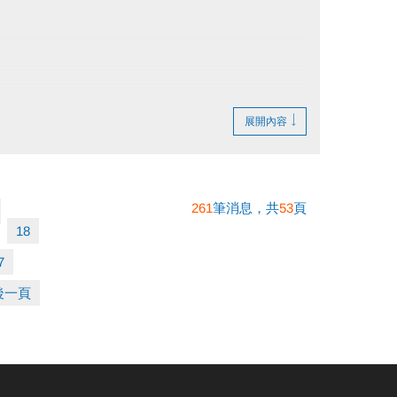
展開內容
261
筆消息，共
53
頁
18
7
後一頁