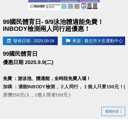
2021-2025 夢想家啦啦隊隊員
2025手遊廣告(仗劍傳說)DANCER
點圖片展開大圖
【曾任職】
99國民體育日- 9/9泳池體適能免費！
中和運動中心、健身工廠、WORLD GYM授課
INBODY檢測兩人同行超優惠！
2017台新銀行尾牙編舞老師
發佈日期 : 2025.09.04
來源 : 臺北市大安運動中心
2015-2019貫理工業股份有限公司尾牙編舞老師
韓風K-POP是輕鬆入門的舞蹈課程，更是維持好身材
99國民體育日
的運動！
優惠日期 2025.9.9(二)
隨著耳熟能詳的歌曲，身體自然舞動，
在老師清楚教學中，學員能輕鬆上手，逐步培養跳舞
免費 ：游泳池、體適能，全時段免費入場！
的自信與樂趣。
加碼 ：適能INBODY檢測，２人同行，１個人只要150元！(
課程設計循序漸進，每堂課都能學到不同的舞步。
原價250元/人，1個人現省100元 )
雖然需要用心記動作，但並非一次就要背完整首歌，
而是透過分解練習，一步步累積，跳出整首舞蹈。
※INBODY檢測請先至一樓櫃台購票，再至三樓體適能
展開內容
一場結合音樂、節奏與能量的舞蹈饗宴，誠摯邀請你
中心測量， 二人必需同時進場測量。
一同來體驗！
※10:00~10:30 & 16:00~16:30泳池清場不開放