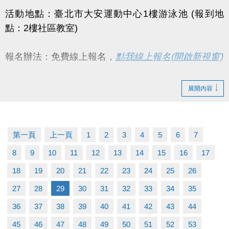
活動地點：臺北市大安運動中心1樓游泳池 (報到地
點：2樓社區教室)
報名辦法：免費線上報名，
點我線上報名(開啟新視窗)
活動對象：一般民眾，#必須能獨立完成25公尺游泳能
展開內容
力(不限姿勢)。
課程流程：
第一頁
上一頁
1
2
3
4
5
6
7
09:00~10:00（水上安全教育、基本防溺技能介
8
9
10
11
12
13
14
15
16
17
紹、基本救生）
18
10:00~12:00（水中防溺自救與求生、游泳基本
19
20
21
22
23
24
25
26
技能、基本救生）
27
28
29
30
31
32
33
34
35
獎勵辦法：完成報名者且全程參與當日課程，皆享活
36
37
38
39
40
41
42
43
44
動贈品（數量有限，兌完為止）。
45
46
47
48
49
50
51
52
53