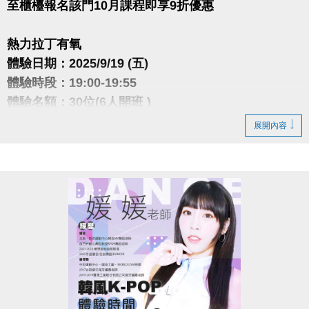
至櫃檯報名該門10月課程即享9折優惠
熱力拉丁有氧
體驗日期：2025/9/19 (五)
體驗時段：19:00-19:55
體驗名額：30位(6人開班 )
體驗費用：$100/人
展開內容
各種拉丁舞曲風以及各國流行舞曲，帶領大家熱力揮
汗舞蹈，
透過曲目間歇強度設計，燃脂塑形同時練核心、臀腿
與協調。
舞步簡單好記，零基礎也能慢慢跟上。
潮流舞動有氧
體驗日期：2025/9/22 (一)
體驗時段：20:30-21:25