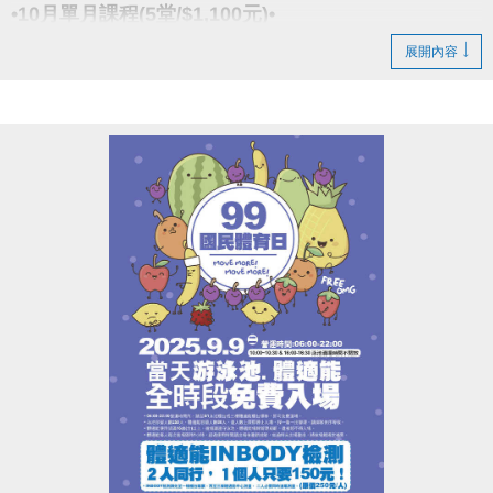
​點我google play APP傳送門
(新開視窗)
•10月單月課程(5堂/$1,100元)•
展開內容
報名請先註冊【會員資料】喔!
小光老師
註冊、課程傳送門↓
(新開視窗)
【資歷】
https://www.cjcf.com.tw/CG02.aspx
舞齡22年、教學19年
https://www.cjcf.com.tw/CG02.aspx
• 現職大安、新店運動中心、The YOGA H.教室
• 第一屆全球流行音樂金榜開場舞(蔡依林美人計)
大安有APP囉!可以報名課程喔~
• AFAA-PC 基礎團體有氧指導員證照(美國有氧體適能
長佳Sports+ APP傳送門⬇
協會頒發)
APPLE APP傳送門 點我(新開視窗)
• iParty 愛派對認證師資
google pla
傳送門 點我
y
(新開視窗)
• iEnergy 愛塑身認證師資
• iYoma 瑜珈提斯與滾筒認證師資
老師：媛媛
• ZUMBA -B1,B2認證師資
【現任】
• 李和音老師拉丁有氧師資培訓
五股、新莊運動中心韓流MV舞蹈老師
西門艸創心舞蹈教室KPOP舞蹈老師