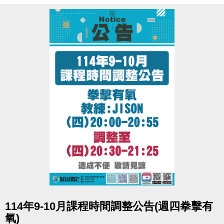
※06:00-22:00營運時間內，請至B1泳池櫃台或三樓體
適能櫃台領券，即可免費進場。
※泳池容留人數250人，體適能容留人數80人，達人數
上限即停止入場，採一進一出管理，請排隊依序等
候。
※體適能使用須滿16歲(含)以上，進場請遵守泳池、體
適能場館管理規範，違者恕不得入場。
※體適能每人每次進場限時1小時，超過使用時間請出
場後重新排隊，如逾期未出場重排，將依場館規定補
票。
點圖片展開大圖
114年9-10月課程時間調整公告(週四拳擊有
氧)