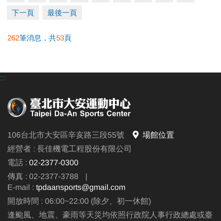
下一頁
最後一頁
★參與活動請穿著泳裝、泳帽，無須另行購票，可直
262
筆消息，共
53
頁
接入場。
電活洽詢：(02)23770300#105
:::
106台北市大安區辛亥路三段55號
場館位置
經營者 : 長佳機電工程股份有限公司
電話 :
02-2377-0300
傳真 : 02-2377-3788
|
E-mail :
tpdaansports@gmail.com
開放時間 : 06:00~22:00 (除夕、初一休館)
逢颱風、地震、豪雨等天災均依照行政院人事行政總處或臺