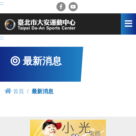
跳
:::
到
主
要
內
容
:::
區
最新消息
首頁
最新消息