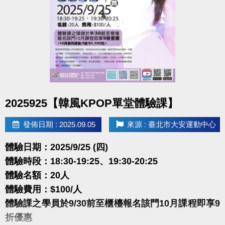
體驗名額：30位(6人開班 )
體驗費用：$100/人
本課程使用近期華語、韓風、臺語、抖音舞等流行音
樂，
每首歌一段旋律一組舞蹈動作，整堂課有14首歌，
讓你在一堂課內感受到舞曲大帝國的混搭，
舞蹈動作簡易好跟，一起來流行舞曲中盡情揮汗舞動
點圖片展開大圖
2025925【韓風KPOP單堂體驗課】
吧。
發佈日期 : 2025.09.05
來源 : 臺北市大安運動中心
很重要!很重要!很重要!
報名請先註冊【會員資料】
體驗日期：2025/9/25 (四)
點我註冊、課程傳送門
(新開視窗)
體驗時段：18:30-19:25、19:30-20:25
體驗名額：20人
大安有APP囉!可以報名課程喔~
體驗費用：$100/人
長佳Sports+ APP
體驗課之學員於9/30前至櫃檯報名該門10月課程即享9
點我APPLE APP傳送門
(新開視窗)
折優惠