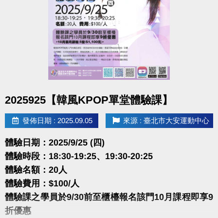
體驗名額：30位(6人開班 )
體驗費用：$100/人
本課程使用近期華語、韓風、臺語、抖音舞等流行音
樂，
每首歌一段旋律一組舞蹈動作，整堂課有14首歌，
讓你在一堂課內感受到舞曲大帝國的混搭，
舞蹈動作簡易好跟，一起來流行舞曲中盡情揮汗舞動
點圖片展開大圖
2025925【韓風KPOP單堂體驗課】
吧。
發佈日期 : 2025.09.05
來源 : 臺北市大安運動中心
很重要!很重要!很重要!
報名請先註冊【會員資料】
體驗日期：2025/9/25 (四)
點我註冊、課程傳送門
(新開視窗)
體驗時段：18:30-19:25、19:30-20:25
體驗名額：20人
大安有APP囉!可以報名課程喔~
體驗費用：$100/人
長佳Sports+ APP
體驗課之學員於9/30前至櫃檯報名該門10月課程即享9
點我APPLE APP傳送門
(新開視窗)
折優惠