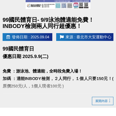
2021-2025 夢想家啦啦隊隊員
2025手遊廣告(仗劍傳說)DANCER
點圖片展開大圖
【曾任職】
99國民體育日- 9/9泳池體適能免費！
中和運動中心、健身工廠、WORLD GYM授課
INBODY檢測兩人同行超優惠！
2017台新銀行尾牙編舞老師
發佈日期 : 2025.09.04
來源 : 臺北市大安運動中心
2015-2019貫理工業股份有限公司尾牙編舞老師
韓風K-POP是輕鬆入門的舞蹈課程，更是維持好身材
99國民體育日
的運動！
優惠日期 2025.9.9(二)
隨著耳熟能詳的歌曲，身體自然舞動，
在老師清楚教學中，學員能輕鬆上手，逐步培養跳舞
免費 ：游泳池、體適能，全時段免費入場！
的自信與樂趣。
加碼 ：適能INBODY檢測，２人同行，１個人只要150元！(
課程設計循序漸進，每堂課都能學到不同的舞步。
原價250元/人，1個人現省100元 )
雖然需要用心記動作，但並非一次就要背完整首歌，
而是透過分解練習，一步步累積，跳出整首舞蹈。
※INBODY檢測請先至一樓櫃台購票，再至三樓體適能
展開內容
一場結合音樂、節奏與能量的舞蹈饗宴，誠摯邀請你
中心測量， 二人必需同時進場測量。
一同來體驗！
※10:00~10:30 & 16:00~16:30泳池清場不開放