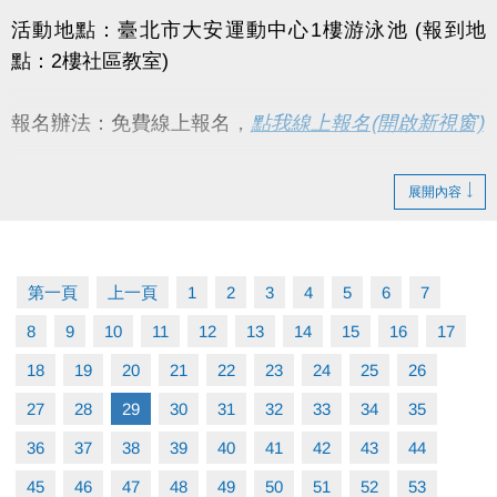
活動地點：臺北市大安運動中心1樓游泳池 (報到地
點：2樓社區教室)
報名辦法：免費線上報名，
點我線上報名(開啟新視窗)
活動對象：一般民眾，#必須能獨立完成25公尺游泳能
展開內容
力(不限姿勢)。
課程流程：
第一頁
上一頁
1
2
3
4
5
6
7
09:00~10:00（水上安全教育、基本防溺技能介
8
9
10
11
12
13
14
15
16
17
紹、基本救生）
18
10:00~12:00（水中防溺自救與求生、游泳基本
19
20
21
22
23
24
25
26
技能、基本救生）
27
28
29
30
31
32
33
34
35
獎勵辦法：完成報名者且全程參與當日課程，皆享活
36
37
38
39
40
41
42
43
44
動贈品（數量有限，兌完為止）。
45
46
47
48
49
50
51
52
53