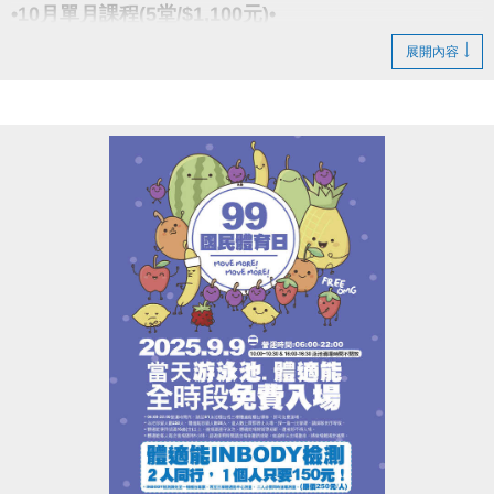
​點我google play APP傳送門
(新開視窗)
•10月單月課程(5堂/$1,100元)•
展開內容
報名請先註冊【會員資料】喔!
小光老師
註冊、課程傳送門↓
(新開視窗)
【資歷】
https://www.cjcf.com.tw/CG02.aspx
舞齡22年、教學19年
https://www.cjcf.com.tw/CG02.aspx
• 現職大安、新店運動中心、The YOGA H.教室
• 第一屆全球流行音樂金榜開場舞(蔡依林美人計)
大安有APP囉!可以報名課程喔~
• AFAA-PC 基礎團體有氧指導員證照(美國有氧體適能
長佳Sports+ APP傳送門⬇
協會頒發)
APPLE APP傳送門 點我(新開視窗)
• iParty 愛派對認證師資
google pla
傳送門 點我
y
(新開視窗)
• iEnergy 愛塑身認證師資
• iYoma 瑜珈提斯與滾筒認證師資
老師：媛媛
• ZUMBA -B1,B2認證師資
【現任】
• 李和音老師拉丁有氧師資培訓
五股、新莊運動中心韓流MV舞蹈老師
西門艸創心舞蹈教室KPOP舞蹈老師