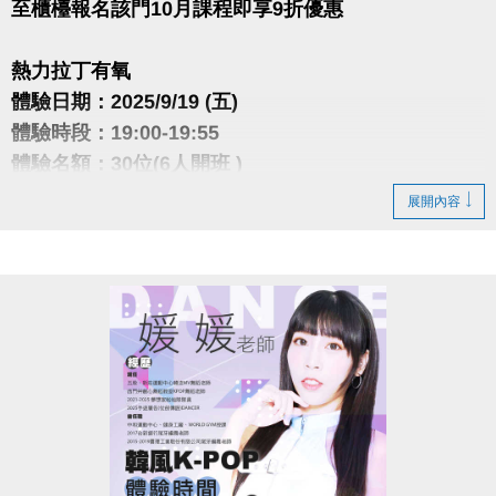
至櫃檯報名該門10月課程即享9折優惠
熱力拉丁有氧
體驗日期：2025/9/19 (五)
體驗時段：19:00-19:55
體驗名額：30位(6人開班 )
體驗費用：$100/人
展開內容
各種拉丁舞曲風以及各國流行舞曲，帶領大家熱力揮
汗舞蹈，
透過曲目間歇強度設計，燃脂塑形同時練核心、臀腿
與協調。
舞步簡單好記，零基礎也能慢慢跟上。
潮流舞動有氧
體驗日期：2025/9/22 (一)
體驗時段：20:30-21:25