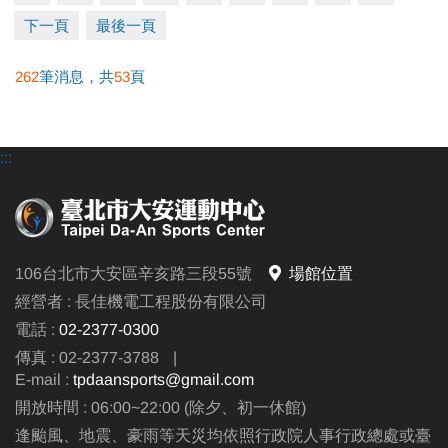
下一頁
最後一頁
★參與活動請穿著泳裝、泳帽，無須另行購票，可直
262
筆消息，共
53
頁
接入場。
電活洽詢：(02)23770300#105
:::
106台北市大安區辛亥路三段55號
場館位置
經營者 : 長佳機電工程股份有限公司
電話 :
02-2377-0300
傳真 : 02-2377-3788
|
E-mail :
tpdaansports@gmail.com
開放時間 : 06:00~22:00 (除夕、初一休館)
逢颱風、地震、豪雨等天災均依照行政院人事行政總處或臺