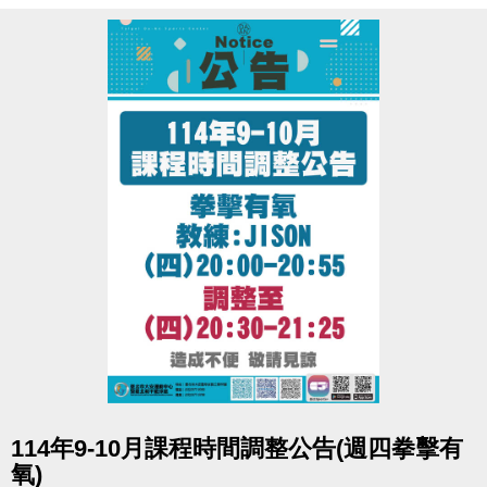
※06:00-22:00營運時間內，請至B1泳池櫃台或三樓體
適能櫃台領券，即可免費進場。
※泳池容留人數250人，體適能容留人數80人，達人數
上限即停止入場，採一進一出管理，請排隊依序等
候。
※體適能使用須滿16歲(含)以上，進場請遵守泳池、體
適能場館管理規範，違者恕不得入場。
※體適能每人每次進場限時1小時，超過使用時間請出
場後重新排隊，如逾期未出場重排，將依場館規定補
票。
點圖片展開大圖
114年9-10月課程時間調整公告(週四拳擊有
氧)