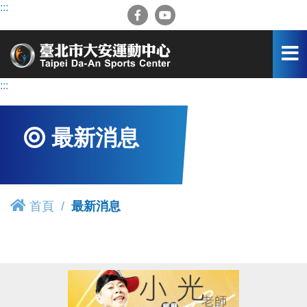
跳
:::
到
主
要
內
容
:::
區
最新消息
首頁
最新消息