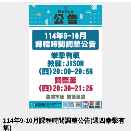
※06:00-22:00營運時間內，請至B1泳池櫃台或三樓體
適能櫃台領券，即可免費進場。
※泳池容留人數250人，體適能容留人數80人，達人數
上限即停止入場，採一進一出管理，請排隊依序等
候。
※體適能使用須滿16歲(含)以上，進場請遵守泳池、體
適能場館管理規範，違者恕不得入場。
※體適能每人每次進場限時1小時，超過使用時間請出
場後重新排隊，如逾期未出場重排，將依場館規定補
票。
點圖片展開大圖
114年9-10月課程時間調整公告(週四拳擊有
氧)