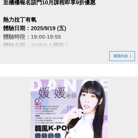
至櫃檯報名該門10月課程即享9折優惠
熱力拉丁有氧
體驗日期：2025/9/19 (五)
體驗時段：19:00-19:55
體驗名額：30位(6人開班 )
體驗費用：$100/人
展開內容
各種拉丁舞曲風以及各國流行舞曲，帶領大家熱力揮
汗舞蹈，
透過曲目間歇強度設計，燃脂塑形同時練核心、臀腿
與協調。
舞步簡單好記，零基礎也能慢慢跟上。
潮流舞動有氧
體驗日期：2025/9/22 (一)
體驗時段：20:30-21:25