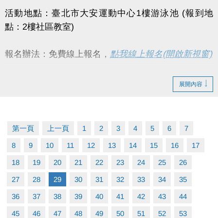
活動地點：臺北市大安運動中心1樓游泳池 (報到地
點：2樓社區教室)
報名辦法：免費線上報名，
點我線上報名(開啟新視窗)
活動對象：一般民眾，#必須能獨立完成25公尺游泳能
展開內容
力(不限姿勢)。
課程流程：
第一頁
上一頁
1
2
3
4
5
6
7
09:00~10:00（水上安全教育、基本防溺技能介
8
9
10
11
12
13
14
15
16
17
紹、基本救生）
18
10:00~12:00（水中防溺自救與求生、游泳基本
19
20
21
22
23
24
25
26
技能、基本救生）
27
28
29
30
31
32
33
34
35
獎勵辦法：完成報名者且全程參與當日課程，皆享活
36
37
38
39
40
41
42
43
44
動贈品（數量有限，兌完為止）。
45
46
47
48
49
50
51
52
53