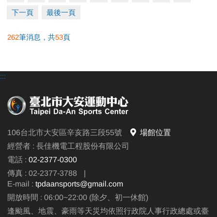
下一頁
最後一頁
★參與活動請穿著泳裝、泳帽，無須另行購票，可直
262
筆消息，共
53
頁
接入場。
電活洽詢：(02)23770300#105
:::
106台北市大安區辛亥路三段55號
場館位置
經營者 : 長佳機電工程股份有限公司
電話 :
02-2377-0300
傳真 : 02-2377-3788
|
E-mail :
tpdaansports@gmail.com
開放時間 : 06:00~22:00 (除夕、初一休館)
逢颱風、地震、豪雨等天災均依照行政院人事行政總處或臺