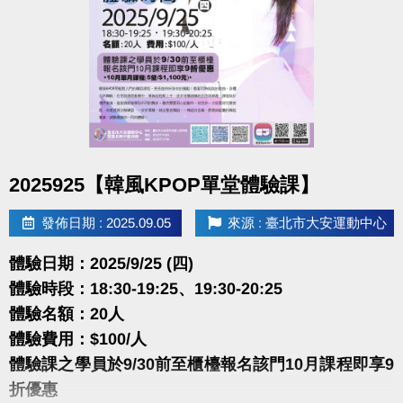
體驗名額：30位(6人開班 )
體驗費用：$100/人
本課程使用近期華語、韓風、臺語、抖音舞等流行音
樂，
每首歌一段旋律一組舞蹈動作，整堂課有14首歌，
讓你在一堂課內感受到舞曲大帝國的混搭，
舞蹈動作簡易好跟，一起來流行舞曲中盡情揮汗舞動
點圖片展開大圖
2025925【韓風KPOP單堂體驗課】
吧。
發佈日期 : 2025.09.05
來源 : 臺北市大安運動中心
很重要!很重要!很重要!
報名請先註冊【會員資料】
體驗日期：2025/9/25 (四)
點我註冊、課程傳送門
(新開視窗)
體驗時段：18:30-19:25、19:30-20:25
體驗名額：20人
大安有APP囉!可以報名課程喔~
體驗費用：$100/人
長佳Sports+ APP
體驗課之學員於9/30前至櫃檯報名該門10月課程即享9
點我APPLE APP傳送門
(新開視窗)
折優惠