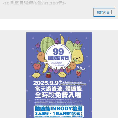
​點我google play APP傳送門
(新開視窗)
•10月單月課程(5堂/$1,100元)•
展開內容
報名請先註冊【會員資料】喔!
小光老師
註冊、課程傳送門↓
(新開視窗)
【資歷】
https://www.cjcf.com.tw/CG02.aspx
舞齡22年、教學19年
https://www.cjcf.com.tw/CG02.aspx
• 現職大安、新店運動中心、The YOGA H.教室
• 第一屆全球流行音樂金榜開場舞(蔡依林美人計)
大安有APP囉!可以報名課程喔~
• AFAA-PC 基礎團體有氧指導員證照(美國有氧體適能
長佳Sports+ APP傳送門⬇
協會頒發)
APPLE APP傳送門 點我(新開視窗)
• iParty 愛派對認證師資
google pla
傳送門 點我
y
(新開視窗)
• iEnergy 愛塑身認證師資
• iYoma 瑜珈提斯與滾筒認證師資
老師：媛媛
• ZUMBA -B1,B2認證師資
【現任】
• 李和音老師拉丁有氧師資培訓
五股、新莊運動中心韓流MV舞蹈老師
西門艸創心舞蹈教室KPOP舞蹈老師