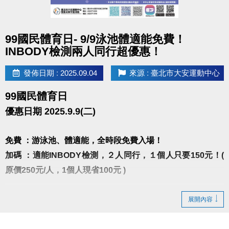
2021-2025 夢想家啦啦隊隊員
2025手遊廣告(仗劍傳說)DANCER
點圖片展開大圖
【曾任職】
99國民體育日- 9/9泳池體適能免費！
中和運動中心、健身工廠、WORLD GYM授課
INBODY檢測兩人同行超優惠！
2017台新銀行尾牙編舞老師
發佈日期 : 2025.09.04
來源 : 臺北市大安運動中心
2015-2019貫理工業股份有限公司尾牙編舞老師
韓風K-POP是輕鬆入門的舞蹈課程，更是維持好身材
99國民體育日
的運動！
優惠日期 2025.9.9(二)
隨著耳熟能詳的歌曲，身體自然舞動，
在老師清楚教學中，學員能輕鬆上手，逐步培養跳舞
免費 ：游泳池、體適能，全時段免費入場！
的自信與樂趣。
加碼 ：適能INBODY檢測，２人同行，１個人只要150元！(
課程設計循序漸進，每堂課都能學到不同的舞步。
原價250元/人，1個人現省100元 )
雖然需要用心記動作，但並非一次就要背完整首歌，
而是透過分解練習，一步步累積，跳出整首舞蹈。
※INBODY檢測請先至一樓櫃台購票，再至三樓體適能
展開內容
一場結合音樂、節奏與能量的舞蹈饗宴，誠摯邀請你
中心測量， 二人必需同時進場測量。
一同來體驗！
※10:00~10:30 & 16:00~16:30泳池清場不開放