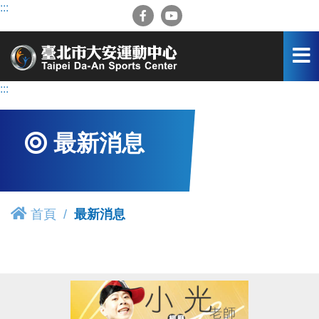
跳
:::
到
主
要
內
容
:::
區
最新消息
首頁
最新消息