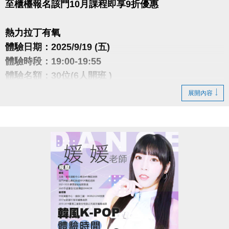
至櫃檯報名該門10月課程即享9折優惠
熱力拉丁有氧
體驗日期：2025/9/19 (五)
體驗時段：19:00-19:55
體驗名額：30位(6人開班 )
體驗費用：$100/人
展開內容
各種拉丁舞曲風以及各國流行舞曲，帶領大家熱力揮
汗舞蹈，
透過曲目間歇強度設計，燃脂塑形同時練核心、臀腿
與協調。
舞步簡單好記，零基礎也能慢慢跟上。
潮流舞動有氧
體驗日期：2025/9/22 (一)
體驗時段：20:30-21:25