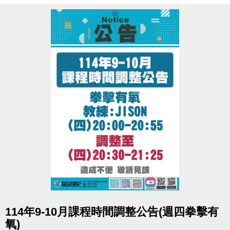
※06:00-22:00營運時間內，請至B1泳池櫃台或三樓體
適能櫃台領券，即可免費進場。
※泳池容留人數250人，體適能容留人數80人，達人數
上限即停止入場，採一進一出管理，請排隊依序等
候。
※體適能使用須滿16歲(含)以上，進場請遵守泳池、體
適能場館管理規範，違者恕不得入場。
※體適能每人每次進場限時1小時，超過使用時間請出
場後重新排隊，如逾期未出場重排，將依場館規定補
票。
點圖片展開大圖
114年9-10月課程時間調整公告(週四拳擊有
氧)