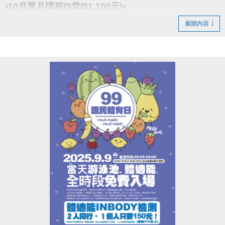
​點我google play APP傳送門
(新開視窗)
•10月單月課程(5堂/$1,100元)•
展開內容
報名請先註冊【會員資料】喔!
小光老師
註冊、課程傳送門↓
(新開視窗)
【資歷】
https://www.cjcf.com.tw/CG02.aspx
舞齡22年、教學19年
https://www.cjcf.com.tw/CG02.aspx
• 現職大安、新店運動中心、The YOGA H.教室
• 第一屆全球流行音樂金榜開場舞(蔡依林美人計)
大安有APP囉!可以報名課程喔~
• AFAA-PC 基礎團體有氧指導員證照(美國有氧體適能
長佳Sports+ APP傳送門⬇
協會頒發)
APPLE APP傳送門 點我(新開視窗)
• iParty 愛派對認證師資
google pla
傳送門 點我
y
(新開視窗)
• iEnergy 愛塑身認證師資
• iYoma 瑜珈提斯與滾筒認證師資
老師：媛媛
• ZUMBA -B1,B2認證師資
【現任】
• 李和音老師拉丁有氧師資培訓
五股、新莊運動中心韓流MV舞蹈老師
西門艸創心舞蹈教室KPOP舞蹈老師