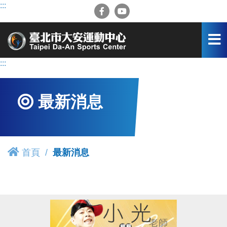
跳
:::
到
主
要
內
容
:::
區
最新消息
首頁
最新消息