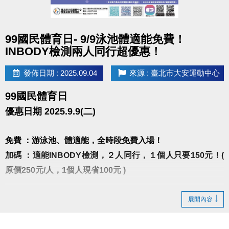
2021-2025 夢想家啦啦隊隊員
2025手遊廣告(仗劍傳說)DANCER
點圖片展開大圖
【曾任職】
99國民體育日- 9/9泳池體適能免費！
中和運動中心、健身工廠、WORLD GYM授課
INBODY檢測兩人同行超優惠！
2017台新銀行尾牙編舞老師
發佈日期 : 2025.09.04
來源 : 臺北市大安運動中心
2015-2019貫理工業股份有限公司尾牙編舞老師
韓風K-POP是輕鬆入門的舞蹈課程，更是維持好身材
99國民體育日
的運動！
優惠日期 2025.9.9(二)
隨著耳熟能詳的歌曲，身體自然舞動，
在老師清楚教學中，學員能輕鬆上手，逐步培養跳舞
免費 ：游泳池、體適能，全時段免費入場！
的自信與樂趣。
加碼 ：適能INBODY檢測，２人同行，１個人只要150元！(
課程設計循序漸進，每堂課都能學到不同的舞步。
原價250元/人，1個人現省100元 )
雖然需要用心記動作，但並非一次就要背完整首歌，
而是透過分解練習，一步步累積，跳出整首舞蹈。
※INBODY檢測請先至一樓櫃台購票，再至三樓體適能
展開內容
一場結合音樂、節奏與能量的舞蹈饗宴，誠摯邀請你
中心測量， 二人必需同時進場測量。
一同來體驗！
※10:00~10:30 & 16:00~16:30泳池清場不開放