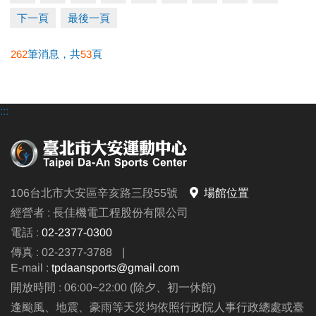
下一頁
最後一頁
★參與活動請穿著泳裝、泳帽，無須另行購票，可直
262
筆消息，共
53
頁
接入場。
電活洽詢：(02)23770300#105
:::
106台北市大安區辛亥路三段55號
場館位置
經營者 : 長佳機電工程股份有限公司
電話 :
02-2377-0300
傳真 : 02-2377-3788
|
E-mail :
tpdaansports@gmail.com
開放時間 : 06:00~22:00 (除夕、初一休館)
逢颱風、地震、豪雨等天災均依照行政院人事行政總處或臺