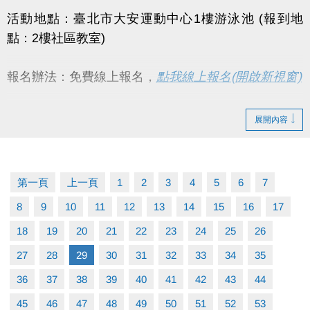
活動地點：臺北市大安運動中心1樓游泳池 (報到地
點：2樓社區教室)
報名辦法：免費線上報名，
點我線上報名(開啟新視窗)
活動對象：一般民眾，#必須能獨立完成25公尺游泳能
展開內容
力(不限姿勢)。
課程流程：
第一頁
上一頁
1
2
3
4
5
6
7
09:00~10:00（水上安全教育、基本防溺技能介
8
9
10
11
12
13
14
15
16
17
紹、基本救生）
18
10:00~12:00（水中防溺自救與求生、游泳基本
19
20
21
22
23
24
25
26
技能、基本救生）
27
28
29
30
31
32
33
34
35
獎勵辦法：完成報名者且全程參與當日課程，皆享活
36
37
38
39
40
41
42
43
44
動贈品（數量有限，兌完為止）。
45
46
47
48
49
50
51
52
53