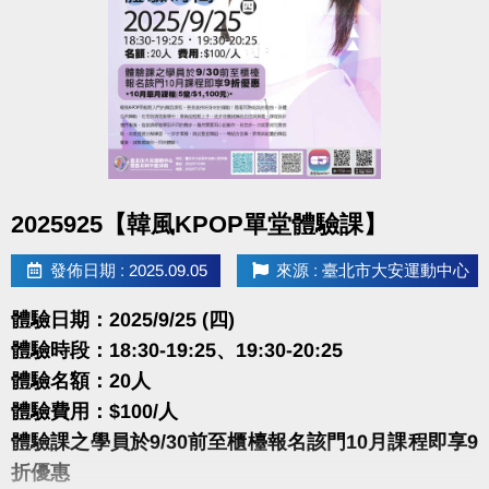
體驗名額：30位(6人開班 )
體驗費用：$100/人
本課程使用近期華語、韓風、臺語、抖音舞等流行音
樂，
每首歌一段旋律一組舞蹈動作，整堂課有14首歌，
讓你在一堂課內感受到舞曲大帝國的混搭，
舞蹈動作簡易好跟，一起來流行舞曲中盡情揮汗舞動
點圖片展開大圖
2025925【韓風KPOP單堂體驗課】
吧。
發佈日期 : 2025.09.05
來源 : 臺北市大安運動中心
很重要!很重要!很重要!
報名請先註冊【會員資料】
體驗日期：2025/9/25 (四)
點我註冊、課程傳送門
(新開視窗)
體驗時段：18:30-19:25、19:30-20:25
體驗名額：20人
大安有APP囉!可以報名課程喔~
體驗費用：$100/人
長佳Sports+ APP
體驗課之學員於9/30前至櫃檯報名該門10月課程即享9
點我APPLE APP傳送門
(新開視窗)
折優惠