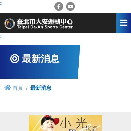
跳
:::
到
主
要
內
容
:::
區
最新消息
首頁
最新消息