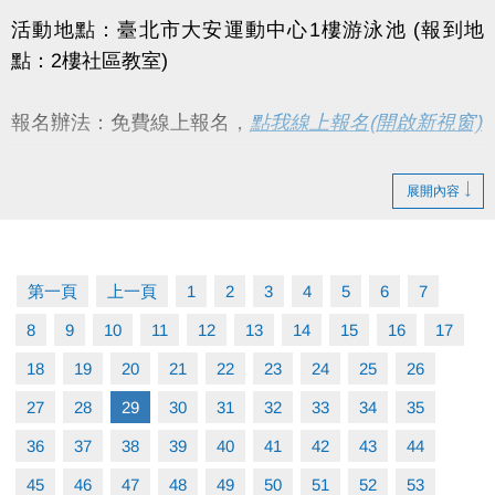
活動地點：臺北市大安運動中心1樓游泳池 (報到地
點：2樓社區教室)
報名辦法：免費線上報名，
點我線上報名(開啟新視窗)
活動對象：一般民眾，#必須能獨立完成25公尺游泳能
展開內容
力(不限姿勢)。
課程流程：
第一頁
上一頁
1
2
3
4
5
6
7
09:00~10:00（水上安全教育、基本防溺技能介
8
9
10
11
12
13
14
15
16
17
紹、基本救生）
18
10:00~12:00（水中防溺自救與求生、游泳基本
19
20
21
22
23
24
25
26
技能、基本救生）
27
28
29
30
31
32
33
34
35
獎勵辦法：完成報名者且全程參與當日課程，皆享活
36
37
38
39
40
41
42
43
44
動贈品（數量有限，兌完為止）。
45
46
47
48
49
50
51
52
53