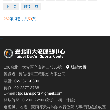
下一頁
最後一頁
★參與活動請穿著泳裝、泳帽，無須另行購票，可直
262
筆消息，共
53
頁
接入場。
電活洽詢：(02)23770300#105
:::
106台北市大安區辛亥路三段55號
場館位置
經營者 : 長佳機電工程股份有限公司
電話 :
02-2377-0300
傳真 : 02-2377-3788
|
E-mail :
tpdaansports@gmail.com
開放時間 : 06:00~22:00 (除夕、初一休館)
逢颱風、地震、豪雨等天災均依照行政院人事行政總處或臺