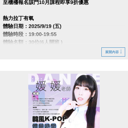
至櫃檯報名該門10月課程即享9折優惠
熱力拉丁有氧
體驗日期：2025/9/19 (五)
體驗時段：19:00-19:55
體驗名額：30位(6人開班 )
體驗費用：$100/人
展開內容
各種拉丁舞曲風以及各國流行舞曲，帶領大家熱力揮
汗舞蹈，
透過曲目間歇強度設計，燃脂塑形同時練核心、臀腿
與協調。
舞步簡單好記，零基礎也能慢慢跟上。
潮流舞動有氧
體驗日期：2025/9/22 (一)
體驗時段：20:30-21:25