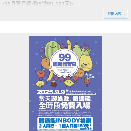
​點我google play APP傳送門
(新開視窗)
•10月單月課程(5堂/$1,100元)•
展開內容
報名請先註冊【會員資料】喔!
小光老師
註冊、課程傳送門↓
(新開視窗)
【資歷】
https://www.cjcf.com.tw/CG02.aspx
舞齡22年、教學19年
https://www.cjcf.com.tw/CG02.aspx
• 現職大安、新店運動中心、The YOGA H.教室
• 第一屆全球流行音樂金榜開場舞(蔡依林美人計)
大安有APP囉!可以報名課程喔~
• AFAA-PC 基礎團體有氧指導員證照(美國有氧體適能
長佳Sports+ APP傳送門⬇
協會頒發)
APPLE APP傳送門 點我(新開視窗)
• iParty 愛派對認證師資
google pla
傳送門 點我
y
(新開視窗)
• iEnergy 愛塑身認證師資
• iYoma 瑜珈提斯與滾筒認證師資
老師：媛媛
• ZUMBA -B1,B2認證師資
【現任】
• 李和音老師拉丁有氧師資培訓
五股、新莊運動中心韓流MV舞蹈老師
西門艸創心舞蹈教室KPOP舞蹈老師