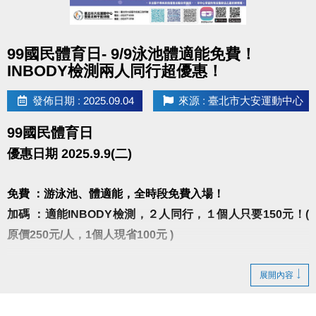
2021-2025 夢想家啦啦隊隊員
2025手遊廣告(仗劍傳說)DANCER
點圖片展開大圖
【曾任職】
99國民體育日- 9/9泳池體適能免費！
中和運動中心、健身工廠、WORLD GYM授課
INBODY檢測兩人同行超優惠！
2017台新銀行尾牙編舞老師
發佈日期 : 2025.09.04
來源 : 臺北市大安運動中心
2015-2019貫理工業股份有限公司尾牙編舞老師
韓風K-POP是輕鬆入門的舞蹈課程，更是維持好身材
99國民體育日
的運動！
優惠日期 2025.9.9(二)
隨著耳熟能詳的歌曲，身體自然舞動，
在老師清楚教學中，學員能輕鬆上手，逐步培養跳舞
免費 ：游泳池、體適能，全時段免費入場！
的自信與樂趣。
加碼 ：適能INBODY檢測，２人同行，１個人只要150元！(
課程設計循序漸進，每堂課都能學到不同的舞步。
原價250元/人，1個人現省100元 )
雖然需要用心記動作，但並非一次就要背完整首歌，
而是透過分解練習，一步步累積，跳出整首舞蹈。
※INBODY檢測請先至一樓櫃台購票，再至三樓體適能
展開內容
一場結合音樂、節奏與能量的舞蹈饗宴，誠摯邀請你
中心測量， 二人必需同時進場測量。
一同來體驗！
※10:00~10:30 & 16:00~16:30泳池清場不開放