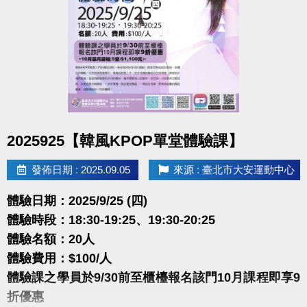
體驗名額：30位(6人開班 )
體驗費用：$100/人
本課程使用近期華語、韓風、臺語、抖音舞等流行音
樂，
每首歌一段旋律一組舞蹈動作，整堂課有14首歌，
讓你在一堂課內感受到舞曲大帝國的混搭，
舞蹈動作簡易好跟，一起來流行舞曲中盡情揮汗舞動
點圖片展開大圖
2025925【韓風KPOP單堂體驗課】
吧。
發佈日期 : 2025.09.05
來源 : 臺北市大安運動中心
很重要!很重要!很重要!
報名請先註冊【會員資料】
體驗日期：2025/9/25 (四)
點我註冊、課程傳送門
(新開視窗)
體驗時段：18:30-19:25、19:30-20:25
體驗名額：20人
大安有APP囉!可以報名課程喔~
體驗費用：$100/人
長佳Sports+ APP
體驗課之學員於9/30前至櫃檯報名該門10月課程即享9
點我APPLE APP傳送門
(新開視窗)
折優惠