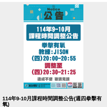
※06:00-22:00營運時間內，請至B1泳池櫃台或三樓體
適能櫃台領券，即可免費進場。
※泳池容留人數250人，體適能容留人數80人，達人數
上限即停止入場，採一進一出管理，請排隊依序等
候。
※體適能使用須滿16歲(含)以上，進場請遵守泳池、體
適能場館管理規範，違者恕不得入場。
※體適能每人每次進場限時1小時，超過使用時間請出
場後重新排隊，如逾期未出場重排，將依場館規定補
票。
點圖片展開大圖
114年9-10月課程時間調整公告(週四拳擊有
氧)