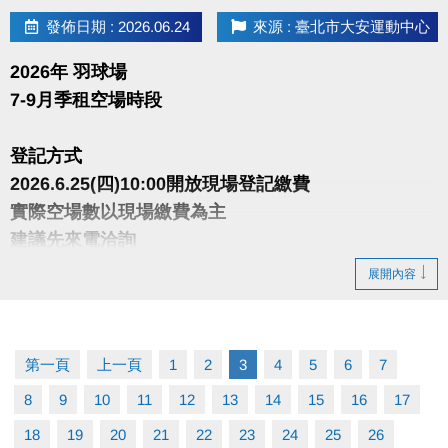
發佈日期 : 2026.06.24
來源 : 臺北市大安運動中心
2026年 羽球場
7-9月季租空場時段
登記方式
2026.6.25(四)10:00開放現場登記繳費
實際空場數以現場繳費為主
建議先來電洽詢
展開內容
注意事項
• 繳費以季為單位，繳費後不得要求辦理退費或更改時
段
第一頁
上一頁
1
2
3
4
5
6
7
• 須以偶數點，2小時為單位承租
8
9
10
11
12
13
14
15
16
17
• 1人限承租一時段一面，如須承租多時段多面須重新
排隊
18
19
20
21
22
23
24
25
26