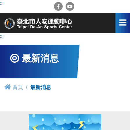
跳
:::
到
主
要
內
容
:::
區
最新消息
首頁
最新消息