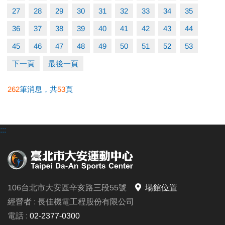
• 嚴禁私人教學
27
28
29
30
31
32
33
34
35
• 本中心保有最終解釋權
36
37
38
39
40
41
42
43
44
電話洽詢(02)2377-0300分機103-104
45
46
47
48
49
50
51
52
53
下一頁
最後一頁
262
筆消息，共
53
頁
:::
106台北市大安區辛亥路三段55號
場館位置
經營者 : 長佳機電工程股份有限公司
電話 :
02-2377-0300