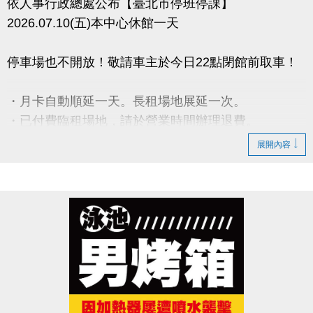
依人事行政總處公布【臺北市停班停課】
2026.07.10(五)本中心休館一天
停車場也不開放！敬請車主於今日22點閉館前取車！
・月卡自動順延一天。長租場地展延一次。
・已付費臨租場地，請於營業時間辦理退費。
・期課課程暫停一次，順延一週。
展開內容
・營隊課程暫停，請於營業時間辦理退費。
- 請攜帶發票及刷卡單【如發票有打統編須攜帶公司大
小章】