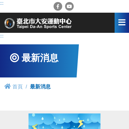
跳
:::
到
主
要
內
容
:::
區
最新消息
首頁
最新消息