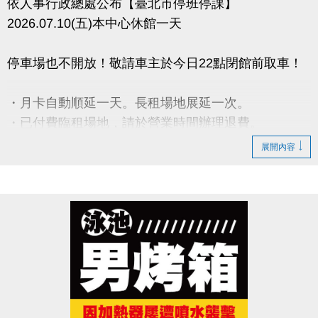
依人事行政總處公布【臺北市停班停課】
2026.07.10(五)本中心休館一天
停車場也不開放！敬請車主於今日22點閉館前取車！
・月卡自動順延一天。長租場地展延一次。
・已付費臨租場地，請於營業時間辦理退費。
・期課課程暫停一次，順延一週。
展開內容
・營隊課程暫停，請於營業時間辦理退費。
- 請攜帶發票及刷卡單【如發票有打統編須攜帶公司大
小章】