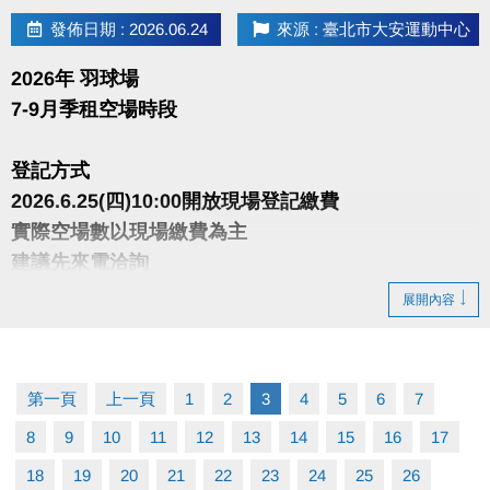
發佈日期 : 2026.06.24
來源 : 臺北市大安運動中心
2026年 羽球場
7-9月季租空場時段
登記方式
2026.6.25(四)10:00開放現場登記繳費
實際空場數以現場繳費為主
建議先來電洽詢
展開內容
注意事項
• 繳費以季為單位，繳費後不得要求辦理退費或更改時
段
第一頁
上一頁
1
2
3
4
5
6
7
• 須以偶數點，2小時為單位承租
8
9
10
11
12
13
14
15
16
17
• 1人限承租一時段一面，如須承租多時段多面須重新
排隊
18
19
20
21
22
23
24
25
26