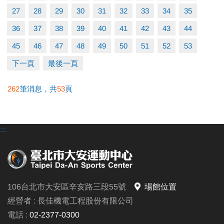
• 嚴禁私人教學
27
28
29
30
31
32
33
34
35
• 本中心保有最終解釋權
36
37
38
39
40
41
42
43
44
電話洽詢(02)2377-0300分機103-104
45
46
47
48
49
50
51
52
53
下一頁
最後一頁
262
筆消息，共
53
頁
:::
106台北市大安區辛亥路三段55號
場館位置
經營者 : 長佳機電工程股份有限公司
電話 :
02-2377-0300