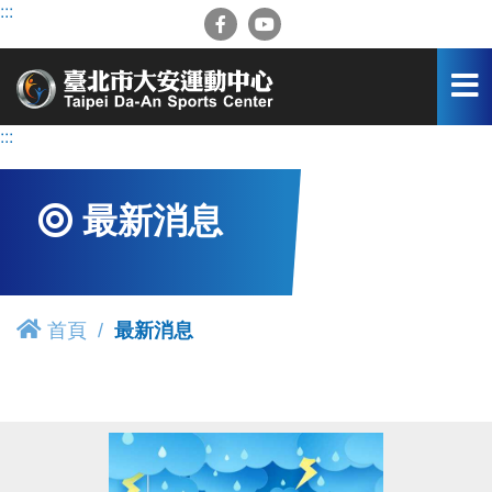
跳
:::
到
主
要
內
容
:::
區
最新消息
首頁
最新消息