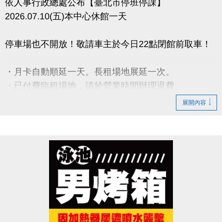
依人事行政總處公布【臺北市停班停課】
2026.07.10(五)本中心休館一天
停車場也不開放！敬請車主於今日22點閉館前取車！
・月卡自動順延一天。長租場地展延一次。
・已付費臨租場地，請於營業時間辦理退費。
・期課課程暫停一次，順延一週。
展開內容
・營隊課程暫停，請於營業時間辦理退費。
- 請攜帶發票及刷卡單【如發票有打統編須攜帶公司大
小章】