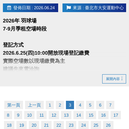
發佈日期 : 2026.06.24
來源 : 臺北市大安運動中心
2026年 羽球場
7-9月季租空場時段
登記方式
2026.6.25(四)10:00開放現場登記繳費
實際空場數以現場繳費為主
建議先來電洽詢
展開內容
注意事項
• 繳費以季為單位，繳費後不得要求辦理退費或更改時
段
第一頁
上一頁
1
2
3
4
5
6
7
• 須以偶數點，2小時為單位承租
8
9
10
11
12
13
14
15
16
17
• 1人限承租一時段一面，如須承租多時段多面須重新
排隊
18
19
20
21
22
23
24
25
26