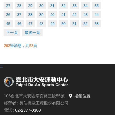
• 嚴禁私人教學
27
28
29
30
31
32
33
34
35
• 本中心保有最終解釋權
36
37
38
39
40
41
42
43
44
電話洽詢(02)2377-0300分機103-104
45
46
47
48
49
50
51
52
53
下一頁
最後一頁
262
筆消息，共
53
頁
:::
106台北市大安區辛亥路三段55號
場館位置
經營者 : 長佳機電工程股份有限公司
電話 :
02-2377-0300