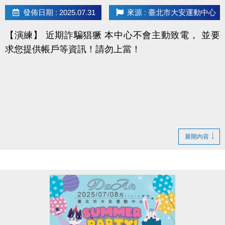
發佈日期 : 2025.07.31
來源 : 臺北市大安運動中心
※贈品於課程結束後至1樓櫃台/B1泳池櫃台登記領取，
【演練】 近期詐騙猖獗 本中心不會主動致電， 並要
每人限領乙次，皆不挑款(色)，如未開班或因個人因素
求您提供帳戶等資訊！請勿上當！
退費者恕不享有贈品。
※泳池報名優惠梯次單獨計算，不可與其他營隊合併折
扣。
2025夏令營課程下載：
https://reurl.cc/GnD2ax
註冊、報名傳送門：
展開內容
https://www.cjcf.com.tw/CG02.aspx
大安有APP囉!也可以報名夏令營喔~
長佳Sports+ APP傳送門⬇
APPLE
https://reurl.cc/y60bN8
google play
https://reurl.cc/E1yN5a