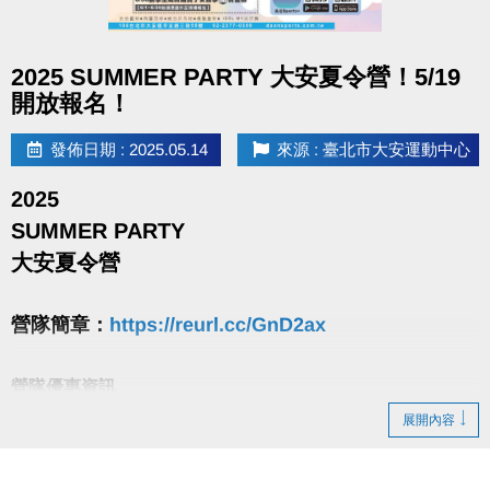
注意事項：
點圖片展開大圖
※進入體適能須滿16歲(含)以上，並攜帶毛巾、穿著運動服及運動鞋，違者恕不得
2025 SUMMER PARTY 大安夏令營！5/19
入場。
開放報名！
※入場後，於體適能櫃台出示當日購票證明並簽名，即可挑戰一次。限當日出場前
發佈日期 : 2025.05.14
來源 : 臺北市大安運動中心
完成，逾期將不受理。
※每人每次限挑戰一次(2次機會以高分為主)，非機器或中心人員操作問題，不得
2025
要求重新挑戰。機器操作規範與實際分數，依現場工作人員判斷為主。
SUMMER PARTY
※獎項「體適能中心一小時使用券」、「INBODY檢測券」、「體適能中心30分鐘
大安夏令營
加時券」使用期限至114/9/30，使用規範依票券上說明為主。
營隊簡章：
https://reurl.cc/GnD2ax
營隊優惠資訊
5/19~5/31 - 網路報名88折
展開內容
6/1~6/30 - 網路報名95折；現場報名2梯88折
7/1起至開課前1日 - 網路報名95折；現場舊生續報9折