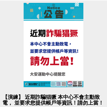
游泳訓練班 專屬優惠
親朋好友揪團成班(成班人數：幼兒3人.兒童6人.成
人6人)
6/1起至開課前1日 - 現場報名88折
★
泳池
SUPER加碼送
【同1人報名6梯】送防水袋乙個
【同1人報名4梯】送施巴沐浴旅行包乙組
★
籃球
SUPER加碼送
同1人報名3梯豹豹籃球營，就送CONTI 5號 籃球 乙
顆。
點圖片展開大圖
【演練】 近期詐騙猖獗 本中心不會主動致
★桌球
SUPER加碼送
電， 並要求您提供帳戶等資訊！請勿上當！
同1人報名4梯威力乒乓球營，就送運動毛巾 乙條。