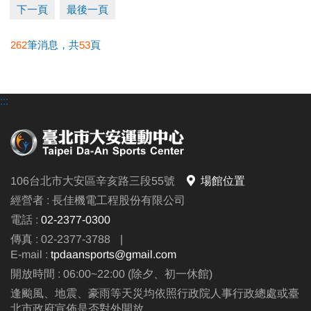
https://reurl.cc/vQjo4L
下一頁
最後一頁
262
筆消息，共
53
頁
•開課之課程不再另行通知，教室依現場公告為主。
•未開課之課程將另行簡訊通知。
相關洽詢(02)2377-0300
:::
‧泳池分機 105
‧課務/場務分機 103、104
‧體適能分機 107
106台北市大安區辛亥路三段55號
場館位置
經營者 : 長佳機電工程股份有限公司
電話 :
02-2377-0300
傳真 : 02-2377-3788
|
E-mail :
tpdaansports@gmail.com
開放時間 : 06:00~22:00 (除夕、初一休館)
逢颱風、地震、豪雨等天災均依照行政院人事行政總處或臺
北市政府宣佈是否對外開放