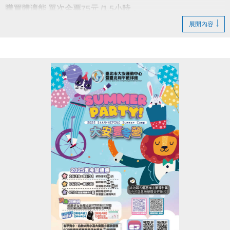
購買體適能 單次全票75元 /1.5小時，
即可參加握力挑戰！
展開內容
達到指定分數就可轉盤抽獎一次！
男生43kg(含)以上；女生28kg(含)以上
獎項：
(1)體適能中心入場券(1小時) 一張
(2)INBODY檢測券 一張
(3)體適能中心30分鐘加時券 一張
(4)運動毛巾 一條(不挑款，送完為止)
(5)寶礦力 一瓶(送完為止)
鼓勵獎(未達分數)：寶礦力粉*2包 (送完為止)
-