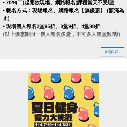
• 7/29(二)起開放現場、網路報名(課程當天不受理)
• 報名方式：現場報名、網路報名【無優惠】 (額滿為
止)
• 現場個人報名2堂95折、3堂9折、4堂88折
(以上優惠限同一個人報名多堂，不可多人湊堂數哦!)
★ 報名後不得延期、換堂，如因私人因素辦理退費，
展開內容
需酌收20%手續費。
★ 網路報名僅開放報名4日內之課程(課程當天不受理)
dm下載傳送門
https://reurl.cc/lYeRXd
大安有APP囉!也可以報單堂喔~
長佳Sports+ APP傳送門↓
APPLE
https://reurl.cc/y60bN8