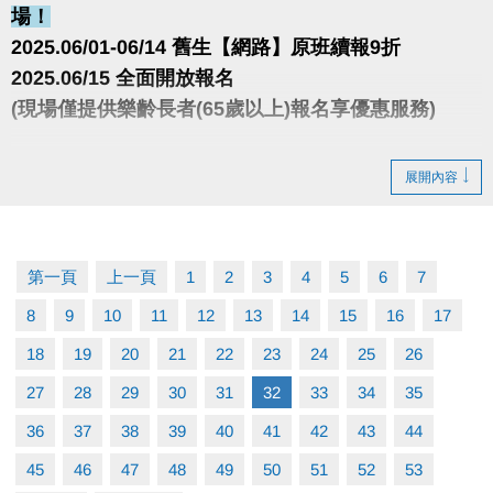
場！
2025.06/01-06/14 舊生【網路】原班續報9折
2025.06/15 全面開放報名
(現場僅提供樂齡長者(65歲以上)報名享優惠服務)
很重要！很重要！很重要！
展開內容
報名請先註冊【會員資料】喔！
註冊、課程傳送門↓
https://www.cjcf.com.tw/CG02.aspx
第一頁
上一頁
1
2
3
4
5
6
7
8
9
10
11
12
13
14
15
16
17
大安有APP囉!可以報名課程喔~
長佳Sports+ APP傳送門⬇
18
19
20
21
22
23
24
25
26
APPLE
https://reurl.cc/y60bN8
27
28
29
30
31
32
33
34
35
google play
https://reurl.cc/E1yN5a
36
37
38
39
40
41
42
43
44
45
46
47
48
49
50
51
52
53
課程程下載傳送門↓