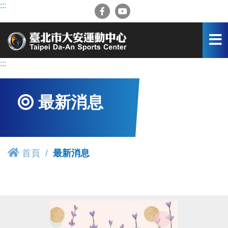
跳
:::
到
主
要
內
容
:::
區
最新消息
首頁
最新消息