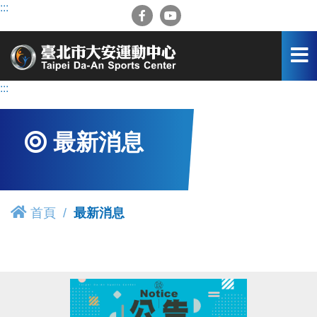
跳
:::
到
主
要
內
容
:::
區
最新消息
首頁
最新消息