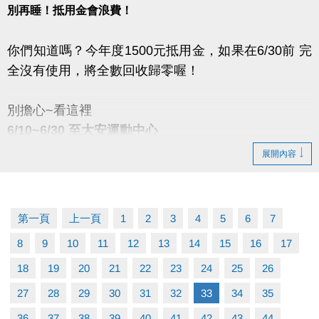
別再睡！抵用金會浪費！
你們知道嗎？今年度1500元抵用金，如果在6/30前 完
全沒有使用，將全數回收歸零喔！
別擔心~看這裡
6/10~6/30 至大安運動中心
使用U-sport抵用金［臨櫃］購買游泳、體適能單次入
展開內容
場，就贈送寶礦力粉2包！數量有限，送完為止。
※優惠僅供臨櫃購票使用，如直接使用QR code刷進
第一頁
上一頁
1
2
3
4
5
6
7
場，恕無法補兌換。
8
9
10
11
12
13
14
15
16
17
※抵用金、U幣限本人使用，故敬老、兒童、幼兒等票
18
19
20
21
22
23
24
25
26
種無法購買，另補票亦不在此活動內。
※進場請遵守泳池、體適能場館管理規範。
27
28
29
30
31
32
33
34
35
36
37
38
39
40
41
42
43
44