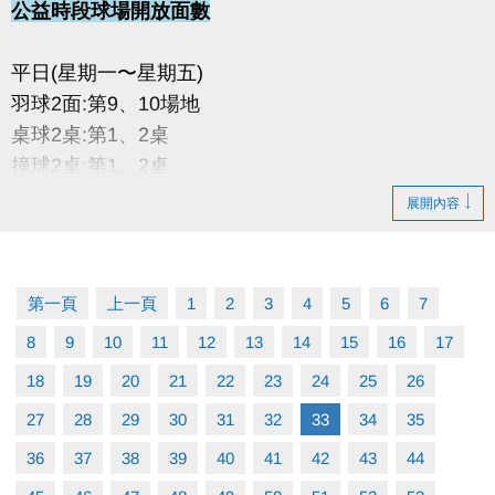
公益時段球場開放面數
平日(星期一〜星期五)
羽球2面:第9、10場地
桌球2桌:第1、2桌
撞球2桌:第1、2桌
展開內容
假日(星期六〜星期日)
羽球1面:第5場地
桌球2桌:第1、2桌
第一頁
上一頁
1
2
3
4
5
6
7
撞球1桌:第1桌
8
9
10
11
12
13
14
15
16
17
18
19
20
21
22
23
24
25
26
27
28
29
30
31
32
33
34
35
36
37
38
39
40
41
42
43
44