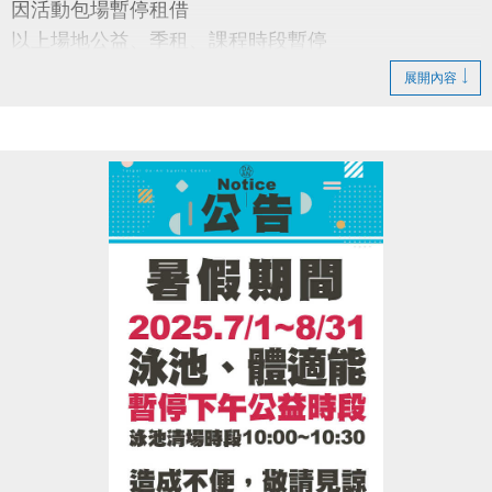
因活動包場暫停租借
以上場地公益、季租、課程時段暫停
展開內容
造成不便 敬請見諒