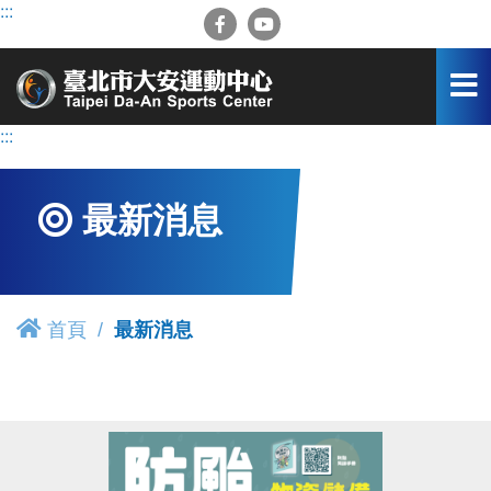
跳
:::
到
主
要
內
容
:::
區
最新消息
首頁
最新消息