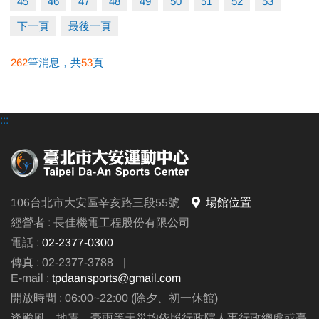
45
46
47
48
49
50
51
52
53
下一頁
最後一頁
262
筆消息，共
53
頁
:::
106台北市大安區辛亥路三段55號
場館位置
經營者 : 長佳機電工程股份有限公司
電話 :
02-2377-0300
傳真 : 02-2377-3788
|
E-mail :
tpdaansports@gmail.com
開放時間 : 06:00~22:00 (除夕、初一休館)
逢颱風、地震、豪雨等天災均依照行政院人事行政總處或臺