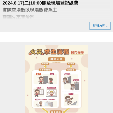
2024.6.17(二)10:00開放現場登記繳費
實際空場數以現場繳費為主
建議先來電洽詢
展開內容
注意事項
•繳費以季為單位，繳費後不得要求辦理退費或更改時
段
•須以偶數點，2小時為單位承租
•1人限承租一時段一面，如須承租多時段多面須重新
排隊
•嚴禁私人教學
•本中心保有最終解釋權
洽詢(02)2377-0300分機103-104