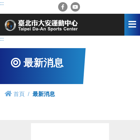
跳
:::
到
主
要
內
容
:::
區
最新消息
首頁
最新消息