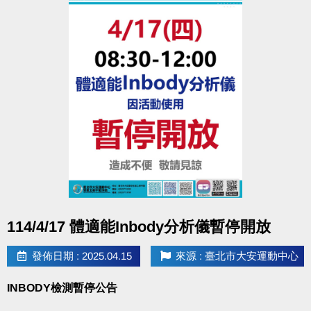
可兌換。限當日出場前兌換完成，逾期將不受理。
※須單次購買75元之票種，補票不列入優惠。使用U-
sport條碼刷進場，僅供50元全票，如須使用優惠，敬
請至櫃台購買。
- 可一樓櫃台購票、APP購票。
- 自動售票機目前無此票種。
※進入體適能須滿16歲(含)以上，並攜帶毛巾、穿著運
動服及運動鞋，違者恕不得入場。
點圖片展開大圖
114/4/17 體適能Inbody分析儀暫停開放
發佈日期 : 2025.04.15
來源 : 臺北市大安運動中心
INBODY檢測暫停公告