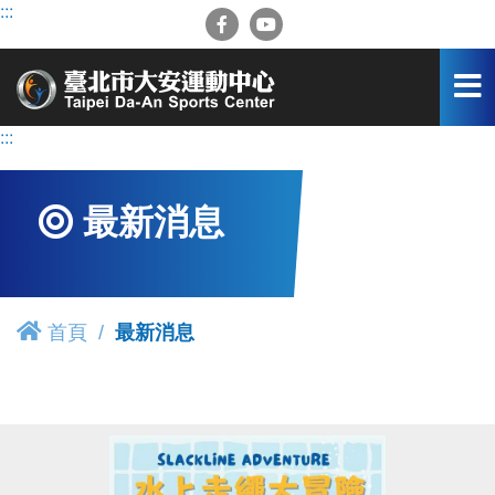
跳
:::
到
主
要
內
容
:::
區
最新消息
首頁
最新消息