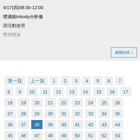
4/17(四)08:30-12:00
體適能Inbody分析儀
因活動使用
暫停開放
造成不便 敬請見諒
展開內容
#臺北市大安運動中心
第一頁
上一頁
1
2
3
4
5
6
7
INBODY分析儀企業外借服務歡迎洽詢
8
9
10
11
12
13
14
15
16
17
18
19
20
21
22
23
24
25
26
27
28
29
30
31
32
33
34
35
36
37
38
39
40
41
42
43
44
45
46
47
48
49
50
51
52
53