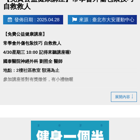
自救救人
發佈日期 : 2025.04.28
來源 : 臺北市大安運動中心
【免費公益健康講座】
常學會外傷包紮技巧 自救救人
4/30星期三 10:00 記得來聽講座喔!
國泰醫院神經外科 劉照全 醫師
地點：2樓社區教室 額滿為止
參加講座答對有獎徵答，有小禮物喔
展開內容
講座大綱
•傷口包紮、換藥
•疼痛
•骨折
•傷口感染