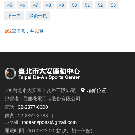
45
46
47
48
49
50
51
52
53
請至櫃台購買。
下一頁
最後一頁
- 可一樓櫃台購票、APP購票。
- 自動售票機目前無此票種。
262
筆消息，共
53
頁
※進入體適能須滿16歲(含)以上，並攜帶毛巾、穿著運
動服及運動鞋，違者恕不得入場。
:::
106台北市大安區辛亥路三段55號
場館位置
經營者 : 長佳機電工程股份有限公司
電話 :
02-2377-0300
傳真 : 02-2377-3788
|
E-mail :
tpdaansports@gmail.com
開放時間 : 06:00~22:00 (除夕、初一休館)