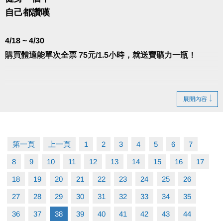
自己都讚嘆
4/18 ~ 4/30
購買體適能單次全票 75元/1.5小時，就送寶礦力一瓶！
-
展開內容
注意事項：
※寶礦力數量有限，送完為止。
第一頁
上一頁
1
2
3
4
5
6
7
8
9
10
11
12
13
14
15
16
17
※入場後，於體適能櫃台出示當日購票證明並簽名，即
18
19
20
21
22
23
24
25
26
可兌換。限當日出場前兌換完成，逾期將不受理。
27
28
29
30
31
32
33
34
35
※須單次購買75元之票種，補票不列入優惠。使用U-
36
37
38
39
40
41
42
43
44
sport條碼刷進場，僅供50元全票，如須使用優惠，敬