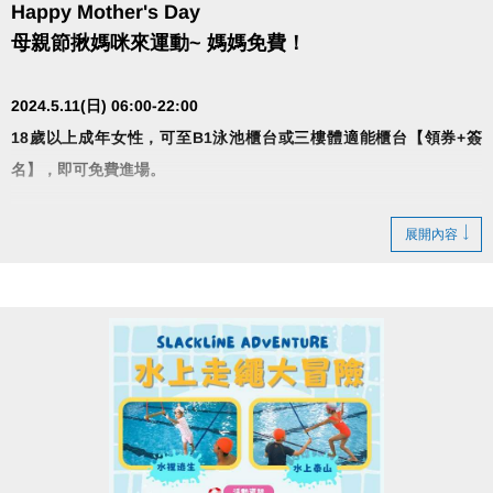
Happy Mother's Day
母親節揪媽咪來運動~ 媽媽免費！
2024.5.11(日) 06:00-22:00
18歲以上成年女性，可至B1泳池櫃台或三樓體適能櫃台【領券+簽
名】，即可免費進場。
展開內容
•泳池清場不開放 10:00-10:30
• 泳池容留人數250人、體適能容留人數80人，達人數
上限即停止入場，採一進一出管理，請排隊依序等
候。
• 體適能每人每次進場現時1小時，超過使用時間請出
場後重新排隊，依序進場。
• 進場請遵守泳池、體適能場館管理規範。
• 本中心保留活動辦法之最終解釋權。