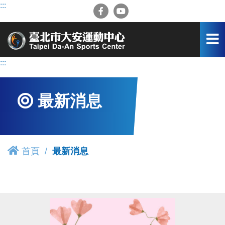
跳
:::
到
主
要
內
容
:::
區
最新消息
首頁
最新消息