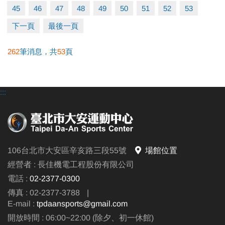
45
46
47
48
49
50
51
52
53
請至櫃台購買。
下一頁
最後一頁
- 可一樓櫃台購票、APP購票。
- 自動售票機目前無此票種。
262
筆消息，共
53
頁
※進入體適能須滿16歲(含)以上，並攜帶毛巾、穿著運
動服及運動鞋，違者恕不得入場。
:::
106台北市大安區辛亥路三段55號
場館位置
經營者 : 長佳機電工程股份有限公司
電話 :
02-2377-0300
傳真 : 02-2377-3788
|
E-mail :
tpdaansports@gmail.com
開放時間 : 06:00~22:00 (除夕、初一休館)