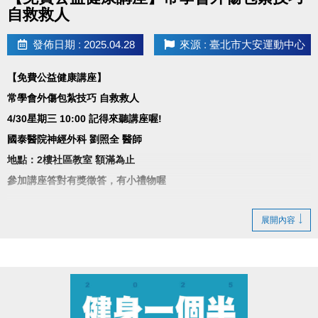
自救救人
發佈日期 : 2025.04.28
來源 : 臺北市大安運動中心
【免費公益健康講座】
常學會外傷包紮技巧 自救救人
4/30星期三 10:00 記得來聽講座喔!
國泰醫院神經外科 劉照全 醫師
地點：2樓社區教室 額滿為止
參加講座答對有獎徵答，有小禮物喔
展開內容
講座大綱
•傷口包紮、換藥
•疼痛
•骨折
•傷口感染