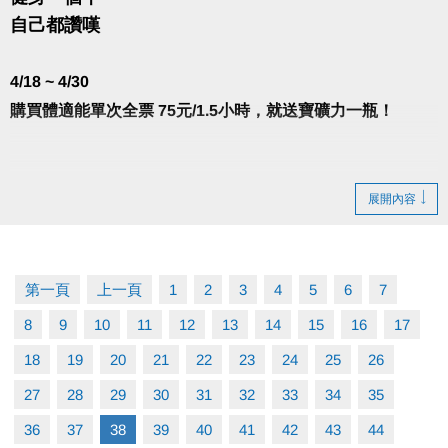
自己都讚嘆
4/18 ~ 4/30
購買體適能單次全票 75元/1.5小時，就送寶礦力一瓶！
-
展開內容
注意事項：
※寶礦力數量有限，送完為止。
第一頁
上一頁
1
2
3
4
5
6
7
8
9
10
11
12
13
14
15
16
17
※入場後，於體適能櫃台出示當日購票證明並簽名，即
18
19
20
21
22
23
24
25
26
可兌換。限當日出場前兌換完成，逾期將不受理。
27
28
29
30
31
32
33
34
35
※須單次購買75元之票種，補票不列入優惠。使用U-
36
37
38
39
40
41
42
43
44
sport條碼刷進場，僅供50元全票，如須使用優惠，敬