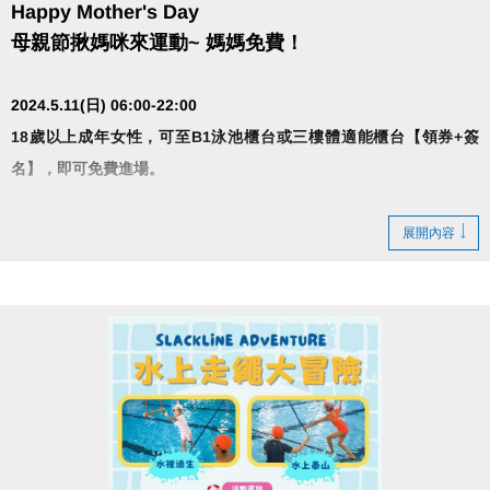
Happy Mother's Day
母親節揪媽咪來運動~ 媽媽免費！
2024.5.11(日) 06:00-22:00
18歲以上成年女性，可至B1泳池櫃台或三樓體適能櫃台【領券+簽
名】，即可免費進場。
展開內容
•泳池清場不開放 10:00-10:30
• 泳池容留人數250人、體適能容留人數80人，達人數
上限即停止入場，採一進一出管理，請排隊依序等
候。
• 體適能每人每次進場現時1小時，超過使用時間請出
場後重新排隊，依序進場。
• 進場請遵守泳池、體適能場館管理規範。
• 本中心保留活動辦法之最終解釋權。