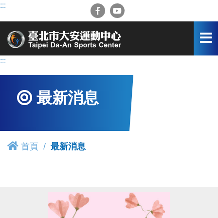
跳
:::
到
主
要
內
容
:::
區
最新消息
首頁
最新消息