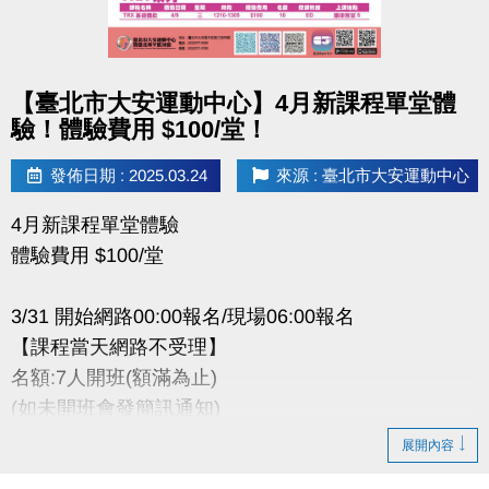
相關洽詢(02)2377-0300
‧泳池分機 105
‧課務/場務分機 103、104
點圖片展開大圖
【臺北市大安運動中心】4月新課程單堂體
‧體適能分機 107
驗！體驗費用 $100/堂！
發佈日期 : 2025.03.24
來源 : 臺北市大安運動中心
4月新課程單堂體驗
體驗費用 $100/堂
3/31 開始網路00:00報名/現場06:00報名
【課程當天網路不受理】
名額:7人開班(額滿為止)
(如未開班會發簡訊通知)
展開內容
※報名後如要退費，依團體課程退費辦法辦理