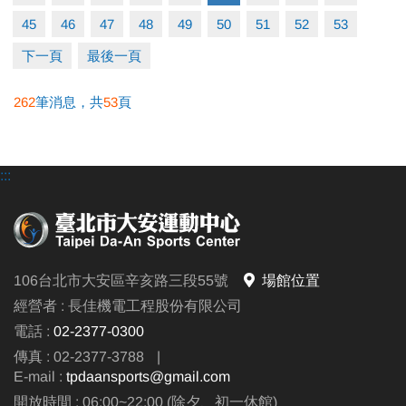
屬優惠！吃喝玩樂齊應援！
45
46
47
48
49
50
51
52
53
東京來回機票抽獎 — 購票即獲抽獎資格，幸運之神可
能就是你！
下一頁
最後一頁
262
筆消息，共
53
頁
─── 售票資訊 ───
時間｜台灣時間 3/20(四)中午12：00 正式開賣
票價｜NT$300 / NT$400 / NT$500
:::
連結｜
https://reurl.cc/1KjKQG
不論你是運動愛好者，還是想親身感受國際賽事氛
圍，快標註好友相約購票，
一起為選手加油，一同見證這場全球矚目的運動盛
106台北市大安區辛亥路三段55號
場館位置
宴，感受汗水與榮耀交織的瞬間！
經營者 : 長佳機電工程股份有限公司
電話 :
02-2377-0300
購票懶人包 ｜
https://reurl.cc/W0L6X9
⬇
傳真 : 02-2377-3788
|
E-mail :
tpdaansports@gmail.com
開放時間 : 06:00~22:00 (除夕、初一休館)