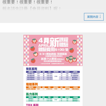
很重要！很重要！很重要！
報名請先註冊【會員資料】喔！
註冊、課程傳送門↓
展開內容
https://www.cjcf.com.tw/CG02.aspx
大安有APP囉!可以報名課程喔~
長佳Sports+ APP傳送門
APPLE
https://reurl.cc/y60bN8
google play
https://reurl.cc/E1yN5a
課程程下載傳送門↓
https://reurl.cc/knLNar
•開課之課程不再另行通知，教室依現場公告為主。
•未開課之課程將另行簡訊通知。