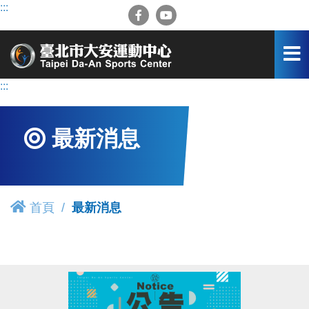
跳
:::
到
主
要
內
容
:::
區
最新消息
首頁
最新消息