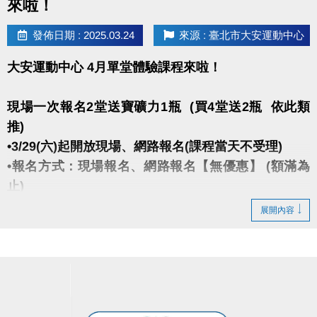
來啦！
發佈日期 : 2025.03.24
來源 : 臺北市大安運動中心
大安運動中心 4月單堂體驗課程來啦！
現場一次報名2堂送寶礦力1瓶 (買4堂送2瓶 依此類
推)
•3/29(六)起開放現場、網路報名(課程當天不受理)
•報名方式：現場報名、網路報名【無優惠】 (額滿為
止)
•現場個人報名2堂95折、3堂9折、4堂88折
展開內容
(以上優惠限同一個人報名多堂，不可多人湊堂數哦!)
★報名後不得延期、換堂，如因私人因素辦理退費，
需酌收20%手續費。
★網路報名僅開放報名4日內之課程(課程當天不受理)