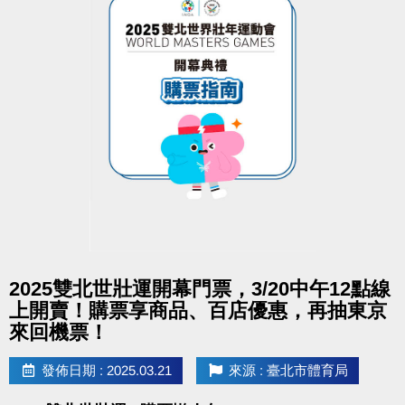
dm下載傳送門
https://reurl.cc/YYWyba
大安有APP囉!也可以報單堂喔~
長佳Sports+ APP傳送門↓
APPLE
https://reurl.cc/y60bN8
google play
https://reurl.cc/E1yN5a
點圖片展開大圖
2025雙北世壯運開幕門票，3/20中午12點線
上開賣！購票享商品、百店優惠，再抽東京
來回機票！
發佈日期 : 2025.03.21
來源 : 臺北市體育局