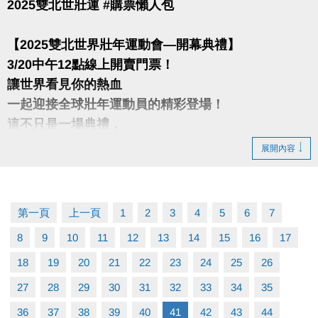
2025雙北世壯運 #購票懶人包
【2025雙北世界壯年運動會—開幕典禮】
3/20中午12點線上開賣門票！
讓世界看見你的熱血
一起迎接全球壯年運動員的精彩登場！
這不只是一場典禮，
更是一場凝聚力量的感動時刻！
展開內容
─── 開幕典禮───
日期｜5/17(六)19：00
第一頁
上一頁
1
2
3
4
5
6
7
地點｜臺北大巨蛋
8
9
10
11
12
13
14
15
16
17
購票三大好康一次拿
周邊商品9折 — 購票同時加購官方周邊
18
19
20
21
22
23
24
25
，
輕鬆入手紀
26
念好物！
27
28
29
30
31
32
33
34
35
百家特約優惠 — 憑票證享，家大巨蛋周邊特約店家專
36
37
38
39
40
41
42
43
44