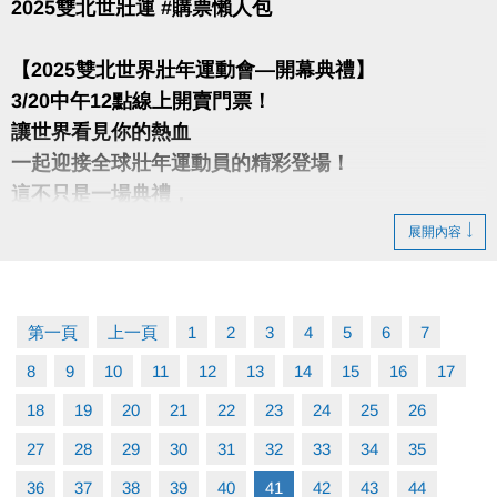
2025雙北世壯運 #購票懶人包
【2025雙北世界壯年運動會—開幕典禮】
3/20中午12點線上開賣門票！
讓世界看見你的熱血
一起迎接全球壯年運動員的精彩登場！
這不只是一場典禮，
更是一場凝聚力量的感動時刻！
展開內容
─── 開幕典禮───
日期｜5/17(六)19：00
第一頁
上一頁
1
2
3
4
5
6
7
地點｜臺北大巨蛋
8
9
10
11
12
13
14
15
16
17
購票三大好康一次拿
周邊商品9折 — 購票同時加購官方周邊
18
19
20
21
22
23
24
25
，
輕鬆入手紀
26
念好物！
27
28
29
30
31
32
33
34
35
百家特約優惠 — 憑票證享，家大巨蛋周邊特約店家專
36
37
38
39
40
41
42
43
44