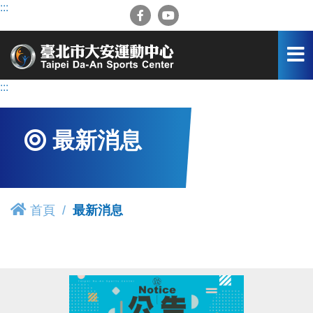
跳
:::
到
主
要
內
容
:::
區
最新消息
首頁
最新消息