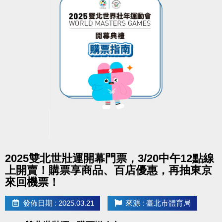
dm下載傳送門
https://reurl.cc/YYWyba
大安有APP囉!也可以報單堂喔~
長佳Sports+ APP傳送門↓
APPLE
https://reurl.cc/y60bN8
google play
https://reurl.cc/E1yN5a
點圖片展開大圖
2025雙北世壯運開幕門票，3/20中午12點線
上開賣！購票享商品、百店優惠，再抽東京
來回機票！
發佈日期 : 2025.03.21
來源 : 臺北市體育局