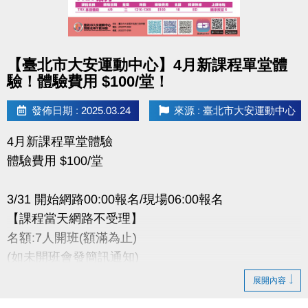
相關洽詢(02)2377-0300
‧泳池分機 105
‧課務/場務分機 103、104
點圖片展開大圖
【臺北市大安運動中心】4月新課程單堂體
‧體適能分機 107
驗！體驗費用 $100/堂！
發佈日期 : 2025.03.24
來源 : 臺北市大安運動中心
4月新課程單堂體驗
體驗費用 $100/堂
3/31 開始網路00:00報名/現場06:00報名
【課程當天網路不受理】
名額:7人開班(額滿為止)
(如未開班會發簡訊通知)
展開內容
※報名後如要退費，依團體課程退費辦法辦理