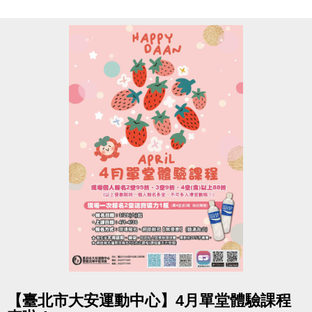
註冊、報名傳送門
https://www.cjcf.com.tw/CG02.aspx
大安有APP囉~
長佳Sports+ APP傳送門⬇
APPLE
https://reurl.cc/y60bN8
google play
https://reurl.cc/E1yN5a
點圖片展開大圖
【臺北市大安運動中心】4月單堂體驗課程