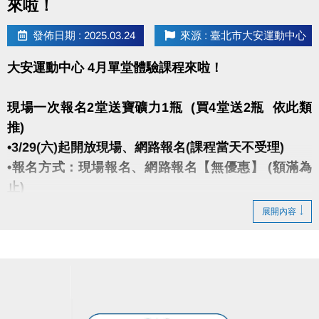
來啦！
發佈日期 : 2025.03.24
來源 : 臺北市大安運動中心
大安運動中心 4月單堂體驗課程來啦！
現場一次報名2堂送寶礦力1瓶 (買4堂送2瓶 依此類
推)
•3/29(六)起開放現場、網路報名(課程當天不受理)
•報名方式：現場報名、網路報名【無優惠】 (額滿為
止)
•現場個人報名2堂95折、3堂9折、4堂88折
展開內容
(以上優惠限同一個人報名多堂，不可多人湊堂數哦!)
★報名後不得延期、換堂，如因私人因素辦理退費，
需酌收20%手續費。
★網路報名僅開放報名4日內之課程(課程當天不受理)