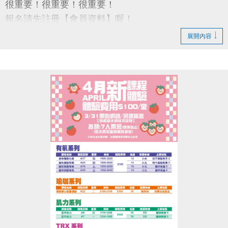
很重要！很重要！很重要！
報名請先註冊【會員資料】喔！
註冊、課程傳送門↓
展開內容
https://www.cjcf.com.tw/CG02.aspx
大安有APP囉!可以報名課程喔~
長佳Sports+ APP傳送門
APPLE
https://reurl.cc/y60bN8
google play
https://reurl.cc/E1yN5a
課程程下載傳送門↓
https://reurl.cc/knLNar
•開課之課程不再另行通知，教室依現場公告為主。
•未開課之課程將另行簡訊通知。