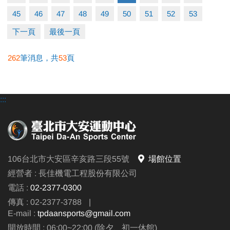
屬優惠！吃喝玩樂齊應援！
45
46
47
48
49
50
51
52
53
東京來回機票抽獎 — 購票即獲抽獎資格，幸運之神可
能就是你！
下一頁
最後一頁
262
筆消息，共
53
頁
─── 售票資訊 ───
時間｜台灣時間 3/20(四)中午12：00 正式開賣
票價｜NT$300 / NT$400 / NT$500
:::
連結｜
https://reurl.cc/1KjKQG
不論你是運動愛好者，還是想親身感受國際賽事氛
圍，快標註好友相約購票，
一起為選手加油，一同見證這場全球矚目的運動盛
106台北市大安區辛亥路三段55號
場館位置
宴，感受汗水與榮耀交織的瞬間！
經營者 : 長佳機電工程股份有限公司
電話 :
02-2377-0300
購票懶人包 ｜
https://reurl.cc/W0L6X9
⬇
傳真 : 02-2377-3788
|
E-mail :
tpdaansports@gmail.com
開放時間 : 06:00~22:00 (除夕、初一休館)