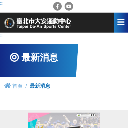
跳
:::
到
主
要
內
容
:::
區
最新消息
首頁
最新消息