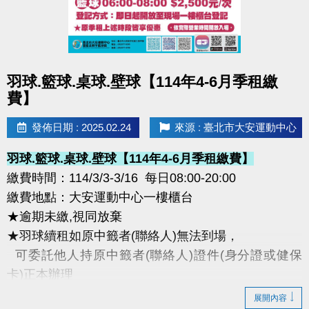
點圖片展開大圖
羽球.籃球.桌球.壁球【114年4-6月季租繳
費】
發佈日期 : 2025.02.24
來源 : 臺北市大安運動中心
羽球.籃球.桌球.壁球【114年4-6月季租繳費】
繳費時間：114/3/3-3/16 每日08:00-20:00
繳費地點：大安運動中心一樓櫃台
★逾期未繳,視同放棄
★羽球續租如原中籤者(聯絡人)無法到場，
可委託他人持原中籤者(聯絡人)證件(身分證或健保
卡)正本辦理
展開內容