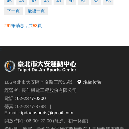
45
46
47
48
49
50
51
52
53
下一頁
最後一頁
261
筆消息，共
53
頁
:::
106台北市大安區辛亥路三段55號
場館位置
經營者 : 長佳機電工程股份有限公司
電話 :
02-2377-0300
傳真 : 02-2377-3788
|
E-mail :
tpdaansports@gmail.com
開放時間 : 06:00~22:00 (除夕、初一休館)
逢颱風、地震、豪雨等天災均依照行政院人事行政總處或臺