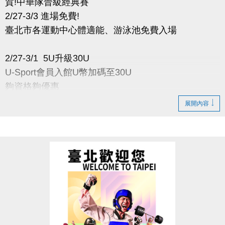
賀!中華隊晉級經典賽
2/27-3/3 進場免費!
臺北市各運動中心體適能、游泳池免費入場
2/27-3/1 5U升級30U
U-Sport會員入館U幣加碼至30U
夠資格夠優惠
展開內容
來大安 游泳池、健身房 全日免費開放入場
• 達場地人數上限須排隊等候進場，採一進一出制。
• 06:00-22:00營運時間內，請至B1泳池櫃台或三樓體
適能櫃台【領券】即可免費進場。
• 活動期間使用三樓體適能每一小時，請先至櫃台刷
出，再重新刷入一次。
• 進入體適能中心須年滿16歲。
• 進入泳池、體適能館，請遵守場館使用規範及服裝規