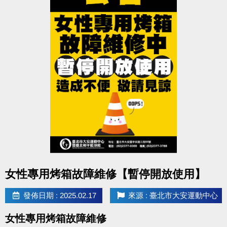
即刻起網路/現場報名[課程當天網路不受理]!
體驗當天現場報名3-4月 該門課程即享9折優惠!
註冊、報名傳送門
https://www.cjcf.com.tw/CG02.aspx
大安有APP囉~
長佳Sports+ APP傳送門
APPLE
https://reurl.cc/y60bN8
google play
https://reurl.cc/E1yN5a
點圖片展開大圖
女性專用烤箱故障維修【暫停開放使用】
發佈日期 : 2025.02.17
來源 : 臺北市大安運動中心
女性專用烤箱故障維修