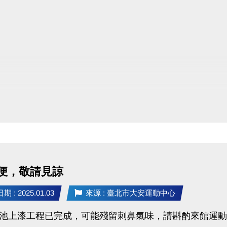
來館消費，單張發票滿499即可獲得一次抽獎機會。
一，限量253名，現抽現領，數量有限，送完為止。
單張金額計算，不可多張累計，單張超過998元仍抽獎一
和平停車場、委外經營店鋪、統一超商自動販賣機發票均
便，敬請見諒
 : 2025.01.03
來源 : 臺北市大安運動中心
A池上漆工程已完成，可能殘留刺鼻氣味，請斟酌來館運