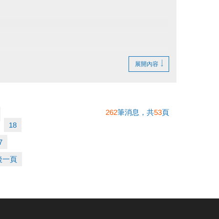
展開內容
262
筆消息，共
53
頁
18
7
後一頁