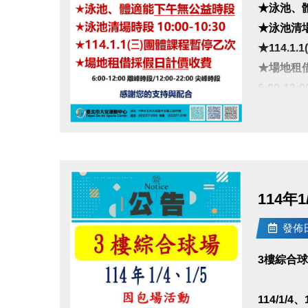
★泳池、
★泳池清場時
★114.1
★場地租
6:00-12
感謝您的
點圖片展開大圖
114年
發佈日期
3樓綜合
114/1/4、