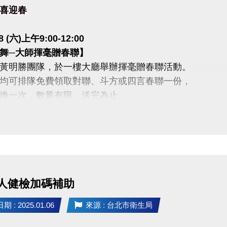
喜迎春
18 (六)上午9:00-12:00
舞─大師揮毫贈春聯】
黃明勝團隊，於一樓大廳舉辦揮毫贈春聯活動。
均可排隊免費領取對聯、斗方或四言春聯一份，
換一次，數量有限、送完為止。
轉─按讚有好康】
完成下列條件，
送給您，數量有限，送完為止
讚+google五星好評
時間內一次捐贈20張114年1-2月紙本發票
人健檢加碼補助
 : 2025.01.06
來源 : 台北市衛生局
.30 (四)〜2025.2.2(日) 初二到初五
進來─滿額抽好禮 】