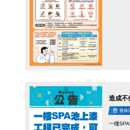
活動期間
好禮六抽
※發票以
※大安/
點圖片展開大圖
造成不
發佈日期
一樓SP