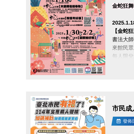
金蛇狂舞
2025.1.
【金蛇狂
書法大師
來館民眾
每人限兌
【蛇來運
活動現場
點圖片展開大圖
精美贈品
★ 臉書按
★ 活動
市民成
發佈日期
2025.1
【好運蛇