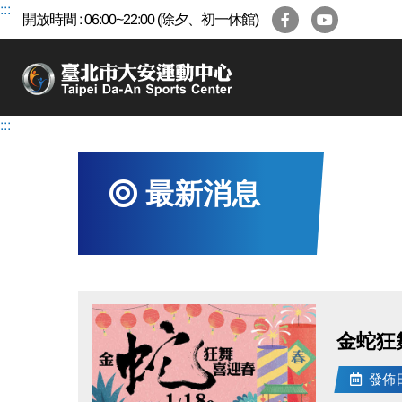
跳
:::
開放時間 : 06:00~22:00 (除夕、初一休館)
到
主
要
內
容
:::
區
最新消息
金蛇狂
發佈日期