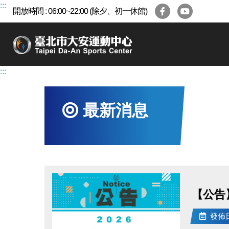
跳
:::
開放時間 : 06:00~22:00 (除夕、初一休館)
到
主
要
內
容
:::
區
最新消息
【公告】
發佈日期