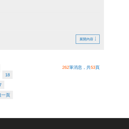
展開內容
262
筆消息，共
53
頁
18
7
後一頁