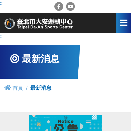
跳
:::
到
主
要
內
容
:::
區
最新消息
首頁
最新消息